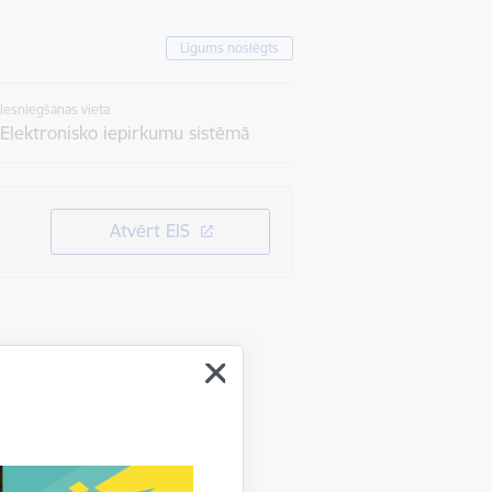
Līgums noslēgts
Iesniegšanas vieta
Elektronisko iepirkumu sistēmā
Atvērt EIS