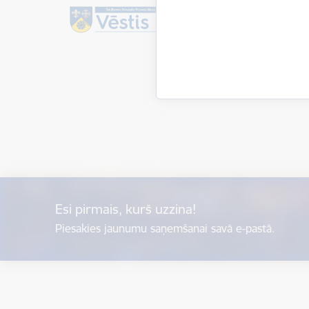
Esi pirmais, kurš uzzina!
Piesakies jaunumu saņemšanai savā e-pastā.
Kājene