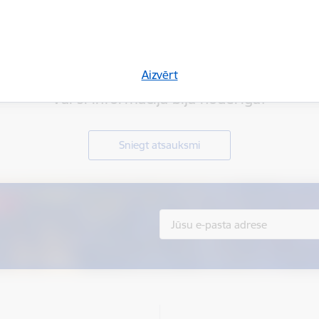
Aizvērt
Vai šī informācija bija noderīga?
Sniegt atsauksmi