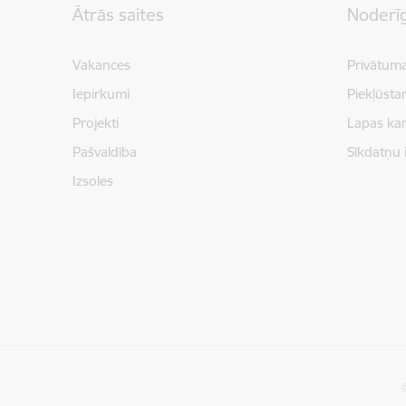
Ātrās saites
Noderīg
Vakances
Privātuma
Iepirkumi
Piekļūsta
Projekti
Lapas kar
Pašvaldība
Sīkdatņu 
Izsoles
©