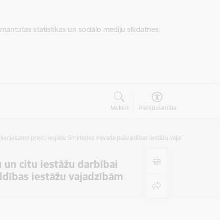
zmantotas statistikas un sociālo mediju sīkdatnes.
Meklēt
Piekļūstamība
nepieciešamo preču iegāde Smiltenes novada pašvaldības iestāžu vajadzībām
 un citu iestāžu darbībai
ldības iestāžu vajadzībām