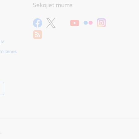
Sekojiet mums
lv
Smiltenes
s.