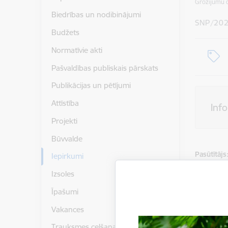
Grozījumu 
Biedrības un nodibinājumi
SNP/20
Budžets
Normatīvie akti
Pašvaldības publiskais pārskats
Publikācijas un pētījumi
Attīstība
Inf
Projekti
Būvvalde
Pasūtītājs
Iepirkumi
Līguma izp
Izsoles
Iepirkuma
Īpašumi
Iepirkum
Vakances
Piegād
Trauksmes celšana