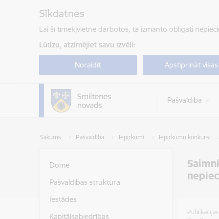
Pāriet uz lapas saturu
Sīkdatnes
Lai šī tīmekļvietne darbotos, tā izmanto obligāti nepiec
Lūdzu, atzīmējiet savu izvēli:
Noraidīt
Apstiprināt visas
Pašvaldība
Sākums
Pašvaldība
Iepirkumi
Iepirkumu konkursi
Saimni
Dome
nepiec
Pašvaldības struktūra
Iestādes
Publikācija
Kapitālsabiedrības