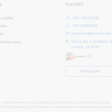
i
Kontakti
 politika
+371 20022348
+371 64707588
mība
E-pasts:
pasts@smiltenesnovads.
te
Dārza iela 3, Smiltene, 
izvēles maiņa
novads, LV-4729
Visi kontakti
© 2026 Smiltenes novada pašvaldība, publicētā satura visas tiesības aizsargātas.
 2020 Valsts kanceleja, Tīmekļvietņu vienotās platformas visas tiesības aizsargāta