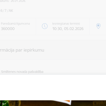
datums:
26.01.2026.
26/7/AK
Paredzamā līgumcena
Iesniegšanas termiņš
360000
10:30, 05.02.2026
ormācija par iepirkumu
Smiltenes novada pašvaldība
ildes vieta
Vidzemes un Rīgas reģions (LATVIJA), -
 procedūra
Atklāts konkurss
s ir sadalīts daļās:
ātājs / izpildītājs: ''Tirdzniecības nams ''Kurši'''' SIA