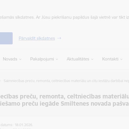
iešamās sīkdatnes. Ar Jūsu piekrišanu papildus šajā vietnē var tikt i
Pārvaldīt sīkdatnes
Novads
Pakalpojumi
Aktualitātes
Kontakti
Saimniecības preču, remonta, celtniecības materiālu un citu iestāžu darbībai 
ecības preču, remonta, celtniecības materiālu
iešamo preču iegāde Smiltenes novada pašva
s datums:
18.01.2026.