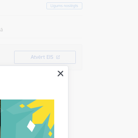
Līgums noslēgts
mā
Atvērt EIS