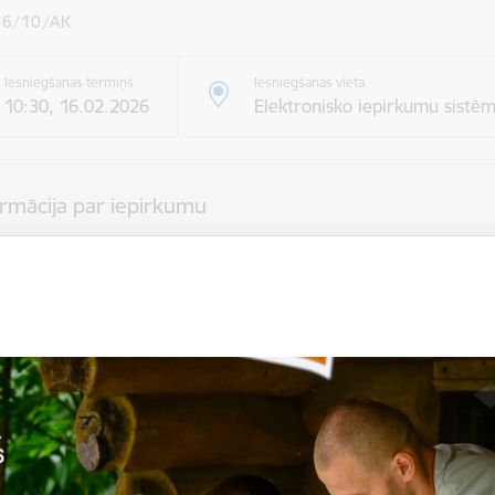
6/10/AK
Iesniegšanas termiņš
Iesniegšanas vieta
10:30, 16.02.2026
Elektronisko iepirkumu sistē
ormācija par iepirkumu
 / izpildītājs:
LALUNA SIA
Smiltenes novada pašvaldība
ildes vieta
Dārza iela 3, Smiltene, Smiltenes novads (LATVIJA), 4729
 procedūra
Atklāts konkurss
i