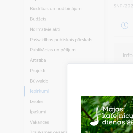
SNP/202
Biedrības un nodibinājumi
Budžets
Normatīvie akti
Pašvaldības publiskais pārskats
Publikācijas un pētījumi
Inf
Attīstība
Projekti
Būvvalde
Piegādātājs
Iepirkumi
Pasūtītājs
Līguma izp
Izsoles
Iepirkuma
Īpašumi
Vakances
Kontakt
Trauksmes celšana