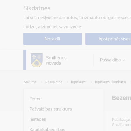
Pāriet uz lapas saturu
Sīkdatnes
Lai šī tīmekļvietne darbotos, tā izmanto obligāti nepiec
Lūdzu, atzīmējiet savu izvēli:
Noraidīt
Apstiprināt visas
Pašvaldība
Sākums
Pašvaldība
Iepirkumi
Iepirkumu konkursi
Bezemi
Dome
Pašvaldības struktūra
Iestādes
Publikācija
Grozījumu 
Kapitālsabiedrības