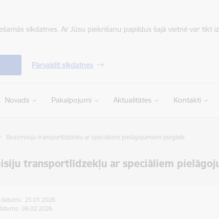
iešamās sīkdatnes. Ar Jūsu piekrišanu papildus šajā vietnē var tikt i
Pārvaldīt sīkdatnes
Novads
Pakalpojumi
Aktualitātes
Kontakti
Bezemisiju transportlīdzekļu ar speciāliem pielāgojumiem piegāde
siju transportlīdzekļu ar speciāliem pielāg
s datums:
25.01.2026.
datums:
06.02.2026.