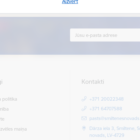
Sniegt atsauksmi
Aizvērt
i
Kontakti
 politika
+371 20022348
+371 64707588
mība
E-pasts:
pasts@smiltenesnovads.
te
Dārza iela 3, Smiltene, 
izvēles maiņa
novads, LV-4729