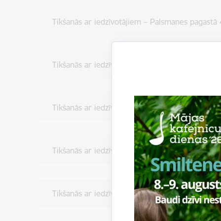
Tikšanās ar iedzīvotājiem – Palsmanes pagastā
Tikšanās ar iedzīvotājiem – Grundzāles pagastā
Tikšanās ar iedzīvotājiem – Brantu pagastā 12.
Tikšanās ar iedzīvotājiem – Variņu pagastā 13.
Tikšanās ar iedzīvotājiem – Virešu paga