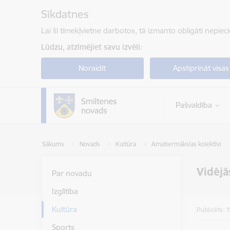
Pāriet uz lapas saturu
Sīkdatnes
Lai šī tīmekļvietne darbotos, tā izmanto obligāti nepiec
Lūdzu, atzīmējiet savu izvēli:
Noraidīt
Apstiprināt visas
Pašvaldība
Sākums
Novads
Kultūra
Amatiermākslas kolektīvi
Vidējā
Par novadu
Izglītība
Kultūra
Publicēts: 
Sports