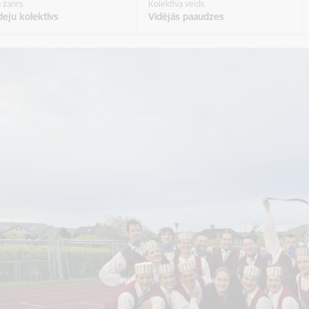
a žanrs
Kolektīva veids
deju kolektīvs
Vidējās paaudzes