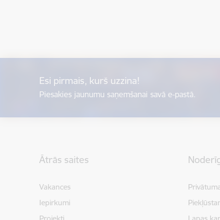
Esi pirmais, kurš uzzina!
Piesakies jaunumu saņemšanai savā e-pastā.
Kājene
Ātrās saites
Noderīg
Vakances
Privātuma
Iepirkumi
Piekļūsta
Projekti
Lapas kar