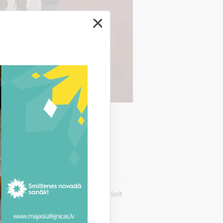
m
no tuvām, gan tālām apkaimēm, un šeit
enokārt, deja.