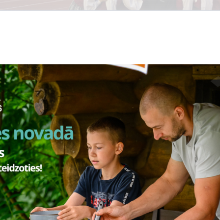
āja - Madara Podniece
ktinformācija -
+371 26460795
,
madara.podniece21@gmail.co
ņi” ir vidējās paaudzes deju kolektīvs, kur kopā sanāk cilvēki gan 
o liela sirsnība, dzīvesprieks, mīlestība, jauda, mērķtiecība un, galv