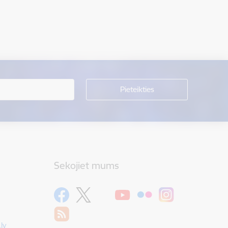
Sekojiet mums
lv