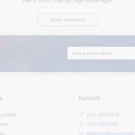
Sniegt atsauksmi
i
Kontakti
 politika
+371 20022348
+371 64707588
mība
E-pasts:
pasts@smiltenesnovads.
te