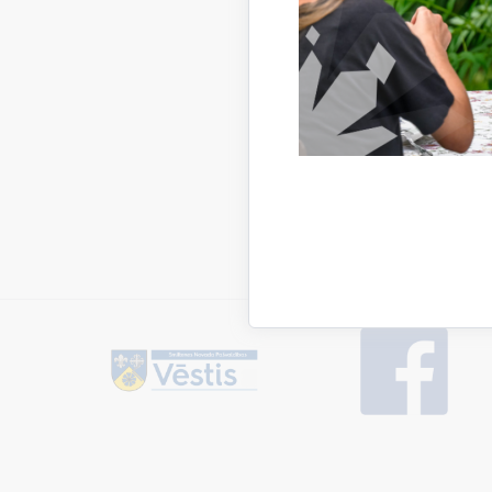
Kolektīvā 
dažādos R
Deju svēt
"Mēs zinā
saitēm sie