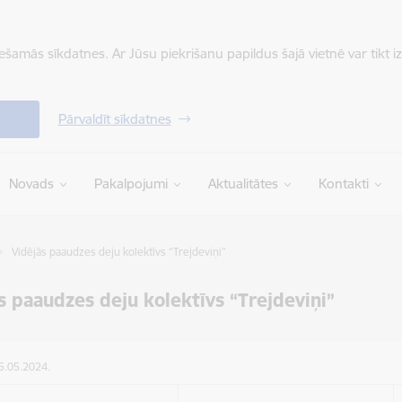
iešamās sīkdatnes. Ar Jūsu piekrišanu papildus šajā vietnē var tikt i
Pārvaldīt sīkdatnes
Novads
Pakalpojumi
Aktualitātes
Kontakti
Vidējās paaudzes deju kolektīvs “Trejdeviņi”
s paaudzes deju kolektīvs “Trejdeviņi”
15.05.2024.