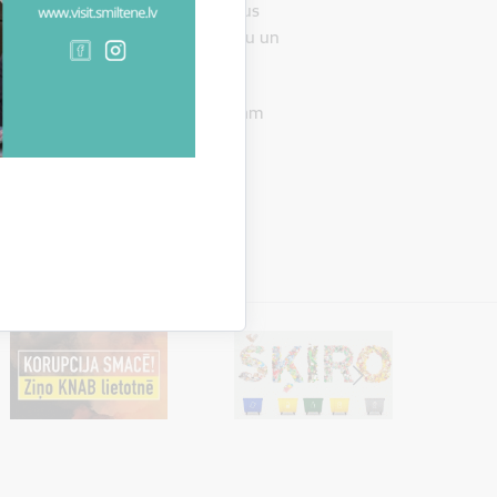
, lai priecētu paši sevi un skatītājus
os koncertos un gatavotos Dziesmu un
s ir pa spēkam, Stipri garā un ciešām