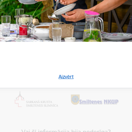
tiek vingrināti un kustināti ķermeņi latviešu skatuviskās dejas ritmos
aunas un arī citu pagastu kultūras pasākumos, piedalītos dažād
kiem.
m – lai vai kādi šķēršļi stātos ceļā, esot kopā, roku rokā, mums vis
ti."
Aizvērt
Vai šī informācija bija noderīga?