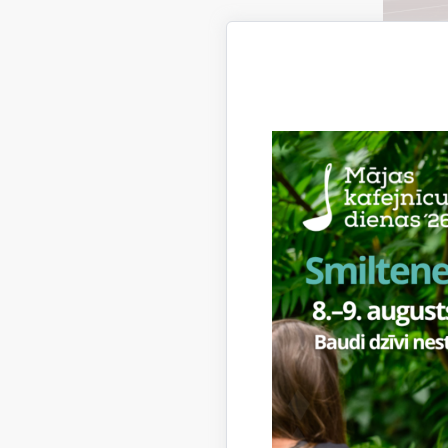
Vadīt
Konta
“Trejdevi
viņus vien