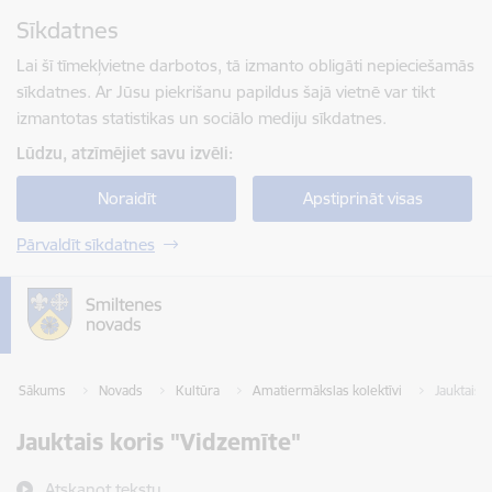
Pāriet uz lapas saturu
Sīkdatnes
Spied
lai meklētu
Enter
Lai šī tīmekļvietne darbotos, tā izmanto obligāti nepieciešamās
sīkdatnes. Ar Jūsu piekrišanu papildus šajā vietnē var tikt
izmantotas statistikas un sociālo mediju sīkdatnes.
Lūdzu, atzīmējiet savu izvēli:
Noraidīt
Apstiprināt visas
Pārvaldīt sīkdatnes
Sākums
Novads
Kultūra
Amatiermākslas kolektīvi
Jauktais 
Jauktais koris "Vidzemīte"
Atskaņot tekstu