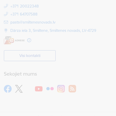
+371 20022348
+371 64707588
E-pasts:
pasts@smiltenesnovads.lv
Dārza iela 3, Smiltene, Smiltenes novads, LV-4729
Visi kontakti
Sekojiet mums