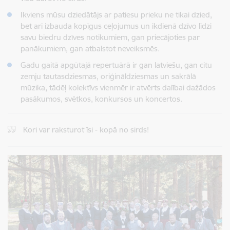
Ikviens mūsu dziedātājs ar patiesu prieku ne tikai dzied,
bet arī izbauda kopīgus ceļojumus un ikdienā dzīvo līdzi
savu biedru dzīves notikumiem, gan priecājoties par
panākumiem, gan atbalstot neveiksmēs.
Gadu gaitā apgūtajā repertuārā ir gan latviešu, gan citu
zemju tautasdziesmas, oriģināldziesmas un sakrālā
mūzika, tādēļ kolektīvs vienmēr ir atvērts dalībai dažādos
pasākumos, svētkos, konkursos un koncertos.
Kori var raksturot īsi - kopā no sirds!