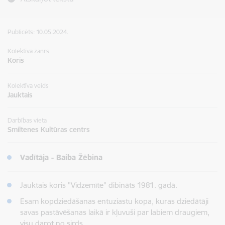
Publicēts: 10.05.2024.
Kolektīva žanrs
Koris
Kolektīva veids
Jauktais
Darbības vieta
Smiltenes Kultūras centrs
​​​​​​Vadītāja - Baiba Žēbina
Jauktais koris "Vidzemīte" dibināts 1981. gadā.
Esam kopdziedāšanas entuziastu kopa, kuras dziedātāji
savas pastāvēšanas laikā ir kļuvuši par labiem draugiem,
visu darot no sirds.