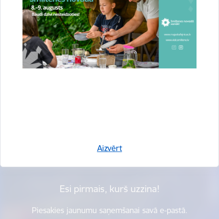
Vai šī informācija bija noderīga?
Sniegt atsauksmi
Aizvērt
Esi pirmais, kurš uzzina!
Piesakies jaunumu saņemšanai savā e-pastā.