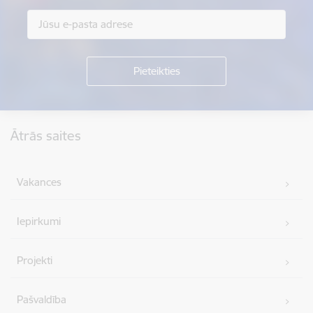
Kājene
Ātrās saites
Vakances
Iepirkumi
Projekti
Pašvaldība