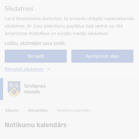
Pāriet uz lapas saturu
Sīkdatnes
Spied
lai meklētu
Enter
Lai šī tīmekļvietne darbotos, tā izmanto obligāti nepieciešamās
sīkdatnes. Ar Jūsu piekrišanu papildus šajā vietnē var tikt
izmantotas statistikas un sociālo mediju sīkdatnes.
Lūdzu, atzīmējiet savu izvēli:
Noraidīt
Apstiprināt visas
Pārvaldīt sīkdatnes
Sākums
Aktualitātes
Notikumu kalendārs
Notikumu kalendārs