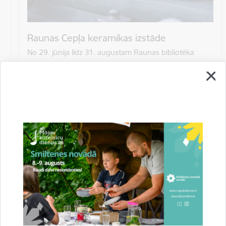
Raunas Cepļa keramikas izstāde
No 29. jūnija līdz 31. augustam Raunas bibliotēka
aicina apmeklēt izstādi, kurā apskatāmi ilggadējo
keramiķu Silvijas Šlikas…
Izstāde
Bibliotēkas
Datums
1. jūlijs, 2026 – 31. augusts, 2026
Laiks
10.00–16.00
Atrašanās vieta
Raunas bibliotēka