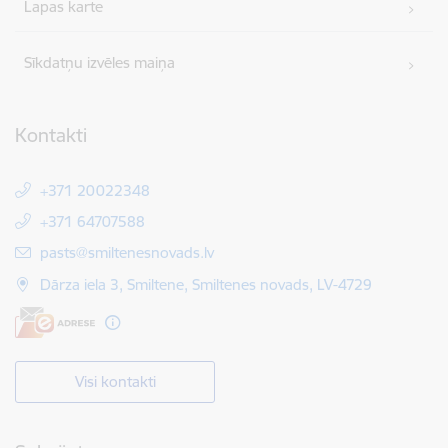
Lapas karte
Sīkdatņu izvēles maiņa
Kontakti
+371 20022348
+371 64707588
E-pasts:
pasts@smiltenesnovads.lv
Dārza iela 3, Smiltene, Smiltenes novads, LV-4729
Visi kontakti