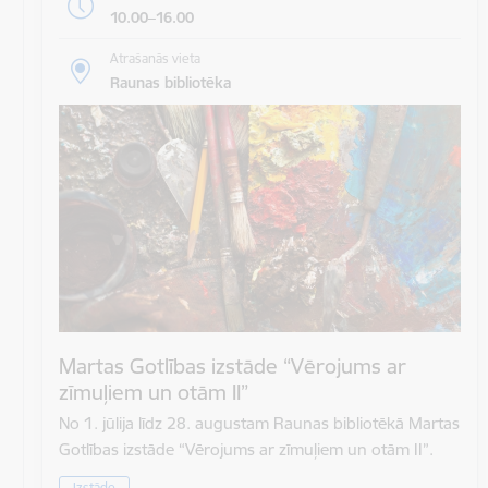
10.00–16.00
Atrašanās vieta
Raunas bibliotēka
Martas Gotlības izstāde “Vērojums ar
zīmuļiem un otām II”
No 1. jūlija līdz 28. augustam Raunas bibliotēkā Martas
Gotlības izstāde “Vērojums ar zīmuļiem un otām II”.
Izstāde