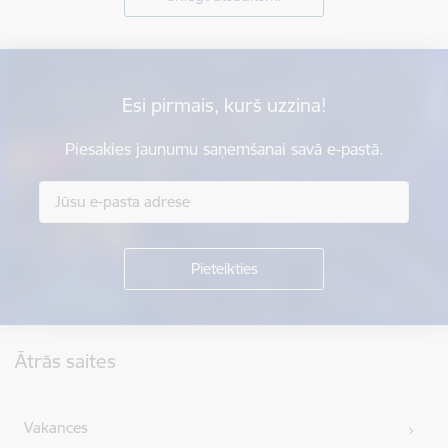
Esi pirmais, kurš uzzina!
Piesakies jaunumu saņemšanai savā e-pastā.
Kājene
Ātrās saites
Vakances