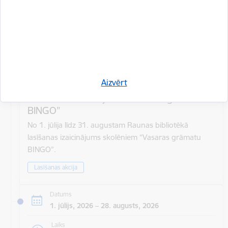
Aizvērt
Lasīšanas izaicinājums “Vasaras grāmatu
BINGO”
No 1. jūlija līdz 31. augustam Raunas bibliotēkā
lasīšanas izaicinājums skolēniem “Vasaras grāmatu
BINGO”.
Lasīšanas akcija
Datums
1. jūlijs, 2026 – 28. augusts, 2026
Laiks