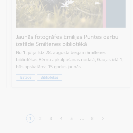
Jaunās fotogrāfes Emīlijas Puntes darbu
izstāde Smiltenes bibliotēkā
No 1. jūlija līdz 28. augusta beigām Smiltenes
bibliotēkas Bērnu apkalpošanas nodaļā, Gaujas ielā 1,
būs apskatāma 15 gadus jaunās…
Izstāde
Bibliotēkas
Lapošana
…
1
2
3
4
5
8
Pašreizējā lapa
Lapa
Lapa
Lapa
Lapa