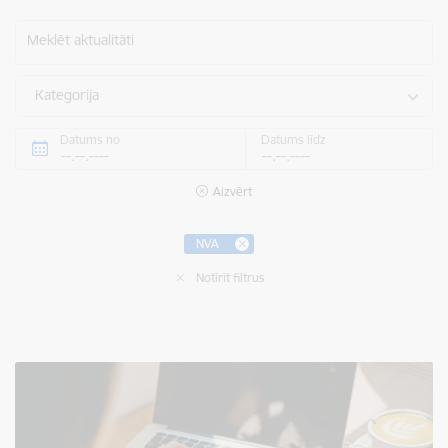
Meklēt aktualitāti
Kategorija
Datums no
Datums līdz
Aizvērt
NVA
Notīrīt filtrus