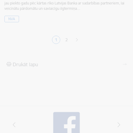
jau piekto gadu pēc kārtas rīko Latvijas Banka ar sadarbības partneriem, lai
veicinātu pārdomātu un savlaicīgu ilgtermiņa…
NVA
Lapošana
1
2
Pašreizējā lapa
Lapa
Drukāt lapu