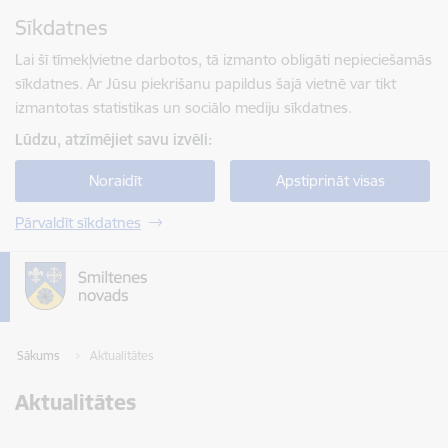
Pāriet uz lapas saturu
Sīkdatnes
Spied
lai meklētu
Enter
Lai šī tīmekļvietne darbotos, tā izmanto obligāti nepieciešamās
sīkdatnes. Ar Jūsu piekrišanu papildus šajā vietnē var tikt
izmantotas statistikas un sociālo mediju sīkdatnes.
Lūdzu, atzīmējiet savu izvēli:
Noraidīt
Apstiprināt visas
Pārvaldīt sīkdatnes
Sākums
Aktualitātes
Aktualitātes