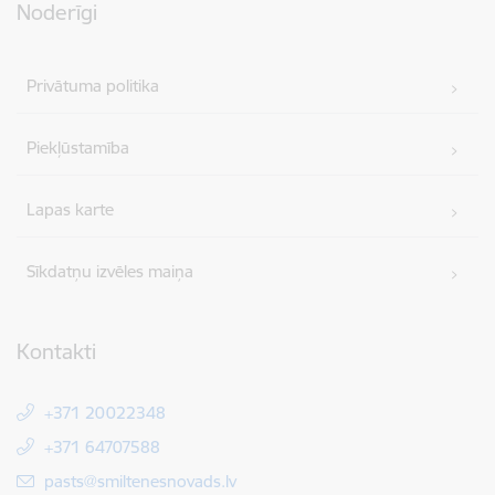
Noderīgi
Privātuma politika
Piekļūstamība
Lapas karte
Sīkdatņu izvēles maiņa
Kontakti
+371 20022348
+371 64707588
E-pasts:
pasts@smiltenesnovads.lv