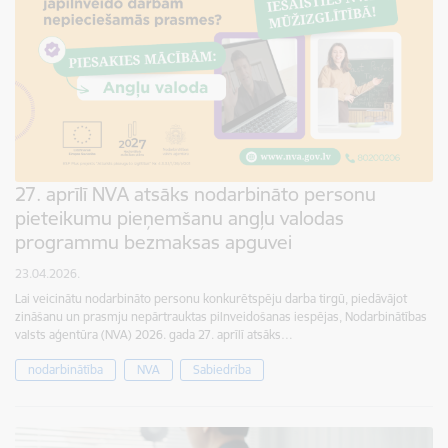
27. aprīlī NVA atsāks nodarbināto personu
pieteikumu pieņemšanu angļu valodas
programmu bezmaksas apguvei
23.04.2026.
Lai veicinātu nodarbināto personu konkurētspēju darba tirgū, piedāvājot
zināšanu un prasmju nepārtrauktas pilnveidošanas iespējas, Nodarbinātības
valsts aģentūra (NVA) 2026. gada 27. aprīlī atsāks…
nodarbinātība
NVA
Sabiedrība