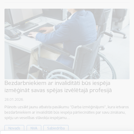
Bezdarbniekiem ar invaliditāti būs iespēja
izmēģināt savas spējas izvēlētajā profesijā
28.01.2026.
Plānots uzsākt jaunu atbalsta pasākumu “Darba izmēģinājumi”, kura ietvaros
bezdarbniekiem ar invaliditāti būs iespēja pārliecināties par savu zināšanu,
spēju un veselības stāvokļa iespējamu…
Novads
NVA
Sabiedrība