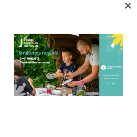
Piešķir papildu finansējumu Ukrainas
civiliedzīvotāju pabalstiem nodarbinātības un
pašnodarbinātības uzsākšanai
10.12.2025.
Nodarbinātības valsts aģentūrā saņemto iesniegumu skaits par
nodarbinātības un pašnodarbinātības uzsākšanas pabalstu piešķiršanu
Ukrainas civiliedzīvotājiem 2025. gadā ir bijis lielāks nekā…