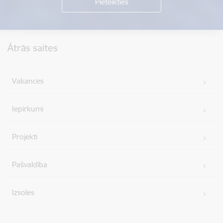
Kājene
Ātrās saites
Vakances
Iepirkumi
Projekti
Pašvaldība
Izsoles