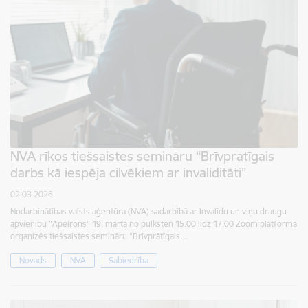
NVA rīkos tiešsaistes semināru “Brīvprātīgais
darbs kā iespēja cilvēkiem ar invaliditāti”
02.03.2026.
Nodarbinātības valsts aģentūra (NVA) sadarbībā ar Invalīdu un viņu draugu
apvienību "Apeirons" 19. martā no pulksten 15.00 līdz 17.00 Zoom platformā
organizēs tiešsaistes semināru “Brīvprātīgais…
Novads
NVA
Sabiedrība