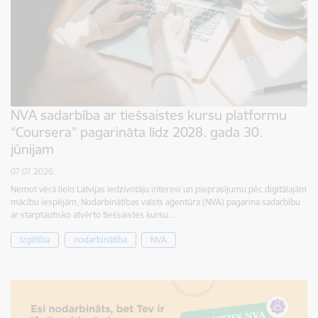
NVA sadarbība ar tiešsaistes kursu platformu
“Coursera” pagarināta līdz 2028. gada 30.
jūnijam
07.07.2026.
Ņemot vērā lielo Latvijas iedzīvotāju interesi un pieprasījumu pēc digitālajām
mācību iespējām, Nodarbinātības valsts aģentūra (NVA) pagarina sadarbību
ar starptautisko atvērto tiešsaistes kursu…
Izglītība
nodarbinātība
NVA