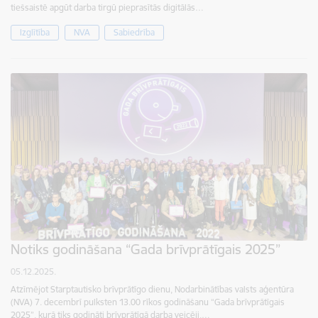
tiešsaistē apgūt darba tirgū pieprasītās digitālās…
Izglītība
NVA
Sabiedrība
Notiks godināšana “Gada brīvprātīgais 2025”
05.12.2025.
Atzīmējot Starptautisko brīvprātīgo dienu, Nodarbinātības valsts aģentūra
(NVA) 7. decembrī pulksten 13.00 rīkos godināšanu “Gada brīvprātīgais
2025”, kurā tiks godināti brīvprātīgā darba veicēji,…