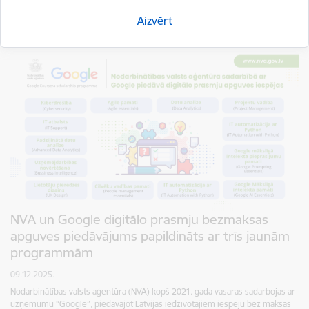
Atbalsts Ukrainai
NVA
Uzņēmējdarbība
Aizvērt
NVA un Google digitālo prasmju bezmaksas
apguves piedāvājums papildināts ar trīs jaunām
programmām
09.12.2025.
Nodarbinātības valsts aģentūra (NVA) kopš 2021. gada vasaras sadarbojas ar
uzņēmumu “Google”, piedāvājot Latvijas iedzīvotājiem iespēju bez maksas