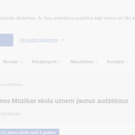
iešamās sīkdatnes. Ar Jūsu piekrišanu papildus šajā vietnē var tikt i
Pārvaldīt sīkdatnes
Novads
Pakalpojumi
Aktualitātes
Kontakti
nus audzēkņus
nes Mūzikas skola uzņem jaunus audzēkņus
ņot tekstu
cēts
pirms vairāk nekā 2 gadiem