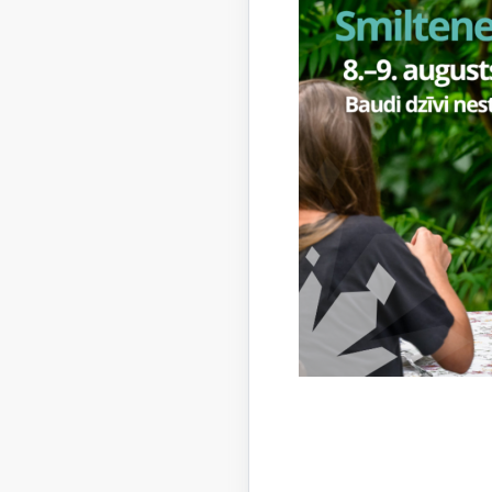
22. augus
Par datu
par tikšan
Iestājek
Nodzi
Atkārt
Atkār
Līdzi jāņ
Bērna
Liecīb
Uzņemot b
prasībām 