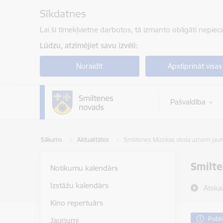
Pāriet uz lapas saturu
Sīkdatnes
Lai šī tīmekļvietne darbotos, tā izmanto obligāti nepiec
Lūdzu, atzīmējiet savu izvēli:
Noraidīt
Apstiprināt visas
Pašvaldība
Sākums
Aktualitātes
Smiltenes Mūzikas skola uzņem jau
Smilte
Notikumu kalendārs
Izstāžu kalendārs
Atska
Kino repertuārs
Publi
Jaunumi