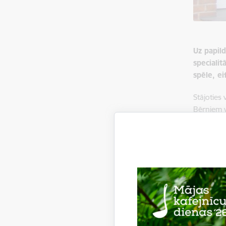
Uz papil
speciali
spēle, ei
Stājoties
Bērniem v
Skolā dar
Lai uzsā
Vecāki
Jāpie
Iestājeks