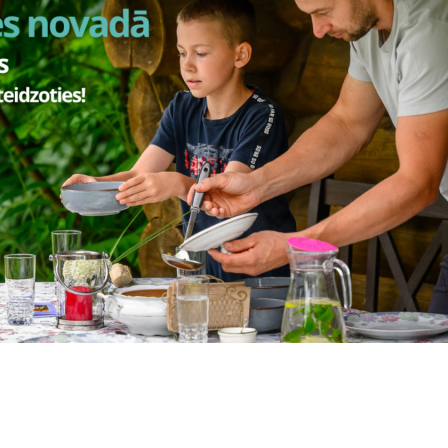
tā no pulksten 16.00 līdz 18.00, Apē, Tirgus ielā 5.
mu un laiku uzņemšanai Raunā, Skolas ielā 1, zvanīt uz tālr
ās laiku individuāli).
sāmenu prasības:
edāt vienu iepriekš sagatavotu dziesmu ar vārdiem bez pavadījuma
ot ar balsi skolotāja nospēlētās skaņas un nelielus melodijas motīv
tot skolotāja plaukšķinātos ritmus.
em:
 personu apliecinošs dokuments.
a par iepriekšējās klases beigšanu (stājoties 2. - 8. klasē).
ērnus vecākās klasēs, tiek pārbaudītas prasmes un zināšanas atbil
specialitātē un solfedžo.