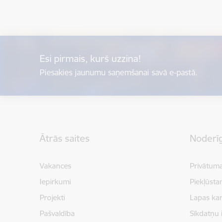
Esi pirmais, kurš uzzina!
Piesakies jaunumu saņemšanai savā e-pastā.
Kājene
Ātrās saites
Noderīg
Vakances
Privātuma
Iepirkumi
Piekļūsta
Projekti
Lapas kar
Pašvaldība
Sīkdatņu 