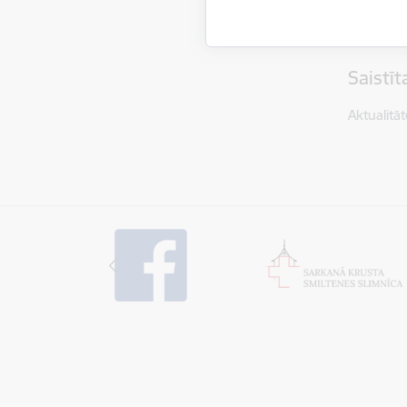
Jautājum
Saistī
Aktualitāt