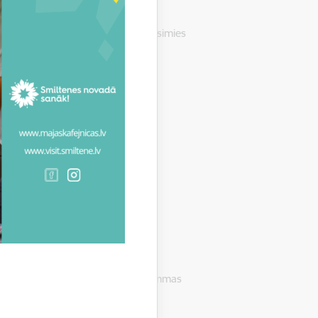
uņa numuru
+371 25604118
(vienosimies
.
us.
stoši klases un izglītības programmas