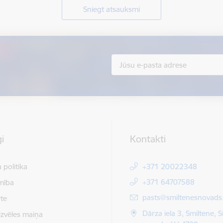
Sniegt atsauksmi
i
Kontakti
 politika
+371 20022348
+371 64707588
mība
E-pasts:
pasts@smiltenesnovads.
te
Dārza iela 3, Smiltene, 
izvēles maiņa