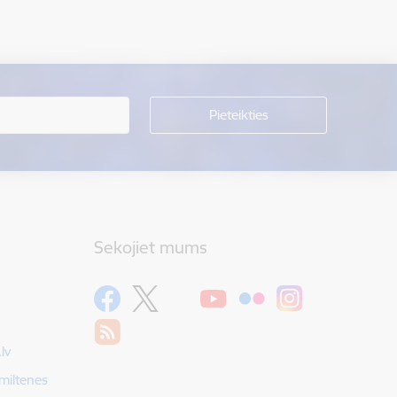
Sekojiet mums
lv
Smiltenes