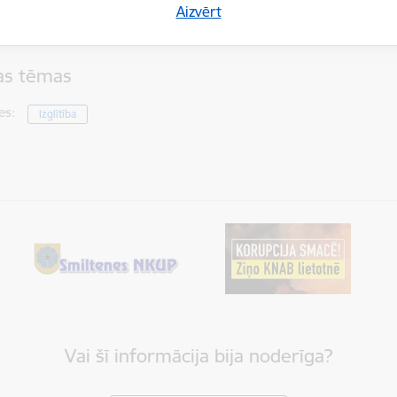
Aizvērt
u gadījumā zvanīt uz mūzikas skolas tālruņa numuru
+371 647732
tas tēmas
es:
Izglītība
Vai šī informācija bija noderīga?