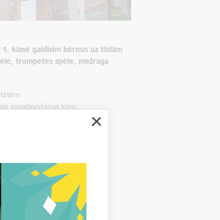
ā
1. klasē gaidīsim bērnus uz tādām
spēle, trompetes spēle, mežraga
itātēm.
as sagatavošanas klasi.
nsambļi.
skolā.
miltenē, Pils ielā 3.