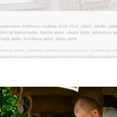
duzņemšanu Smiltenes mūzikas skolā 2024./2025. mācību gad
tātēm kā klavierspēle, flautas spēle, obojas spēle, saksofona 
fonija spēle, trombona spēle, tubas spēle.
 vecākās klasēs, izskatīsim variantus uzņemšanai arī uz citām special
ecumā no 6 gadiem iespēja apmeklēt interešu izglītības programm
bojas koris, pūtēju orķestris un dažādi vokālie un instrumentālie a
ktu mācības Smiltenes Mūzikas skolā:
em ir iespēja aizpildīt iesnieguma anketu jau laicīgi
šeit
vai klātienē 
dalās iestājeksāmenos.
āmeni notiks 22. un 23. augustā no pulksten 16.00 līdz 18.00, S