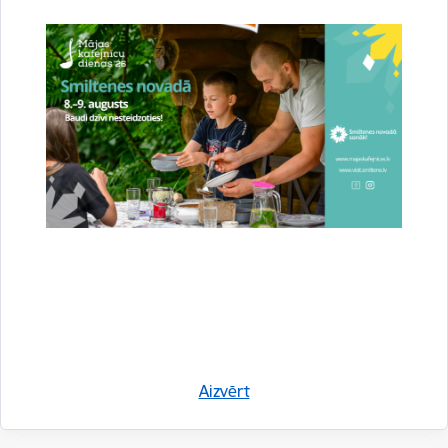
kopija. Dzinējs ir izvietots fizelāžas aizmugurē un darbina divu
lāpstiņu propelleri. Lai sasniegtu mērķi, tam ir vienkārša
inerciālā navigācijas sistēma ar komerciāla lietojuma GPS
sistēmu. Drons var būt aprīkots arī ar fotoiekārtu, kas var
uzņemt statiskus un reāllaika attēlus vai video.
Aizvērt