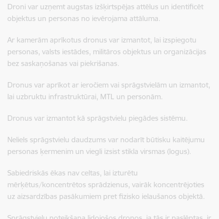
Droni var uzņemt augstas izšķirtspējas attēlus un identificēt
objektus un personas no ievērojama attāluma.
Ar kamerām aprīkotus dronus var izmantot, lai izspiegotu
personas, valsts iestādes, militāros objektus un organizācijas
bez saskaņošanas vai piekrišanas.
Dronus var aprīkot ar ieročiem vai sprāgstvielām un izmantot,
lai uzbruktu infrastruktūrai, MTL un personām.
Dronus var izmantot kā sprāgstvielu piegādes sistēmu.
Neliels sprāgstvielu daudzums var nodarīt būtisku kaitējumu
personas ķermenim un viegli izsist stikla virsmas (logus).
Sabiedriskās ēkas nav celtas, lai izturētu
mērķētus/koncentrētos sprādzienus, vairāk koncentrējoties
uz aizsardzības pasākumiem pret fizisko ielaušanos objektā.
Sprāgstvielu noteikšana lidojošos dronos, ja tās ir paslēptas, ir