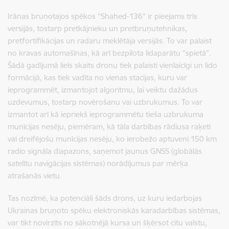
Irānas bruņotajos spēkos “Shahed-136” ir pieejams trīs
versijās, tostarp pretkājnieku un pretbruņutehnikas,
pretfortifikācijas un radaru meklētāja versijās. To var palaist
no kravas automašīnas, kā arī bezpilota lidaparātu “spietā”.
Šādā gadījumā liels skaits dronu tiek palaisti vienlaicīgi un lido
formācijā, kas tiek vadīta no vienas stacijas, kuru var
ieprogrammēt, izmantojot algoritmu, lai veiktu dažādus
uzdevumus, tostarp novērošanu vai uzbrukumus. To var
izmantot arī kā iepriekš ieprogrammētu tieša uzbrukuma
munīcijas nesēju, piemēram, kā tāla darbības rādiusa raķeti
vai dreifējošu munīcijas nesēju, ko ierobežo aptuveni 150 km
radio signāla diapazons, saņemot jaunus GNSS (globālās
satelītu navigācijas sistēmas) norādījumus par mērķa
atrašanās vietu.
Tas nozīmē, ka potenciāli šāds drons, uz kuru iedarbojas
Ukrainas bruņoto spēku elektroniskās karadarbības sistēmas,
var tikt novirzīts no sākotnējā kursa un šķērsot citu valstu,