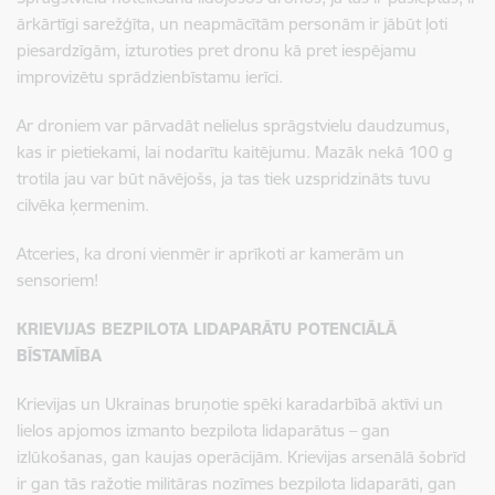
ārkārtīgi sarežģīta, un neapmācītām personām ir jābūt ļoti
piesardzīgām, izturoties pret dronu kā pret iespējamu
improvizētu sprādzienbīstamu ierīci.
Ar droniem var pārvadāt nelielus sprāgstvielu daudzumus,
kas ir pietiekami, lai nodarītu kaitējumu. Mazāk nekā 100 g
trotila jau var būt nāvējošs, ja tas tiek uzspridzināts tuvu
cilvēka ķermenim.
Atceries, ka droni vienmēr ir aprīkoti ar kamerām un
sensoriem!
KRIEVIJAS BEZPILOTA LIDAPARĀTU POTENCIĀLĀ
BĪSTAMĪBA
Krievijas un Ukrainas bruņotie spēki karadarbībā aktīvi un
lielos apjomos izmanto bezpilota lidaparātus – gan
izlūkošanas, gan kaujas operācijām. Krievijas arsenālā šobrīd
ir gan tās ražotie militāras nozīmes bezpilota lidaparāti, gan