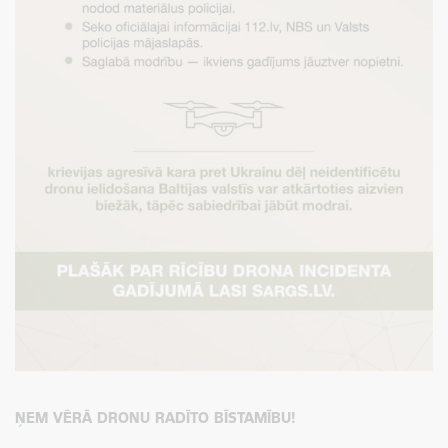
ŅEM VĒRĀ DRONU RADĪTO BĪSTAMĪBU!