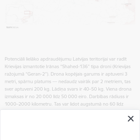
Potenciāli lielāko apdraudējumu Latvijas teritorijai var radīt
Krievijas izmantotie Irānas “Shahed-136” tipa droni (Krievijas
ražojumā “Geran-2”). Drona kopējais garums ir aptuveni 3
metri, spārnu platums — nedaudz vairāk par 2 metriem, tas
sver aptuveni 200 kg. Lādiņa svars ir 40–50 kg. Viena drona
izmaksas ir no 20 000 līdz 50 000 eiro. Darbības rādiuss ir
1000–2000 kilometru. Tas var lidot augstumā no 60 līdz
4000 m.
“Shahed-136” ir aprīkots ar MADO MD-550 iekšdedzes
dzinēju ar 50 ZS jaudu, kas ir vācu dzinēja “Limbach L550E”