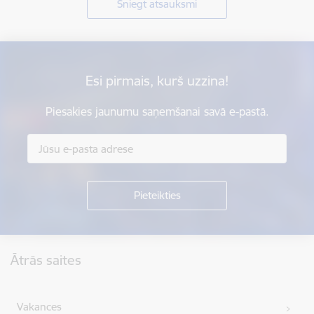
Sniegt atsauksmi
Esi pirmais, kurš uzzina!
Piesakies jaunumu saņemšanai savā e-pastā.
Kājene
Ātrās saites
Vakances