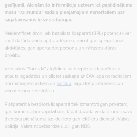
gadījumā.
Aicinām šo informāciju uztvert kā papildinājumu
mūsu “72 stundu” sadaļā pieejamajiem materiāliem par
sagatavošanos krīzes situācijai.
Neidentificēti droni jeb bezpilota lidaparāti (BPL) potenciāli var
radīt dažāda veida apdraudējumu, veicot gan spiegošanas
aktivitātes, gan apdraudot personu un infrastruktūras
drošību.
Vienlaikus “Sargs.lv” atgādina, ka bezpilota lidaparātus ir
atļauts iegādāties un pilotēt saskaņā ar CAA lapā norādītajiem
normatīvajiem aktiem un
kārtību
, iegūstot pilota licenci un
veicot drona reģistrāciju.
Plašpatēriņa bezpilota lidaparāti tiek izmantoti gan privātām,
gan komerciālām vajadzībām, tāpat dažāda veida dronus savu
dienesta pienākumu izpildei lieto gan iekšlietu dienesti (Valsts
policija, Valsts robežsardze u.c.), gan NBS.