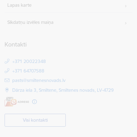
Lapas karte
Sīkdatņu izvēles maiņa
Kontakti
+371 20022348
+371 64707588
E-pasts:
pasts@smiltenesnovads.lv
Dārza iela 3, Smiltene, Smiltenes novads, LV-4729
Visi kontakti