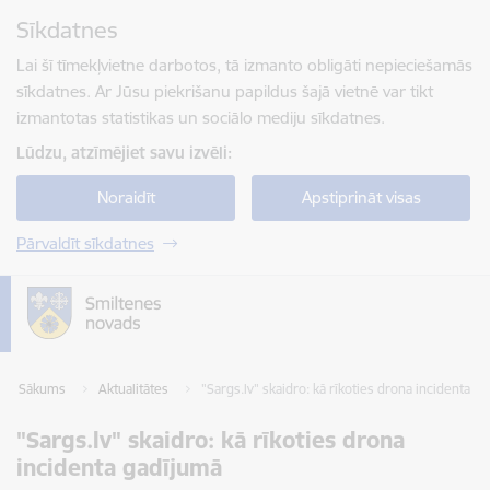
Pāriet uz lapas saturu
Sīkdatnes
Spied
lai meklētu
Enter
Lai šī tīmekļvietne darbotos, tā izmanto obligāti nepieciešamās
sīkdatnes. Ar Jūsu piekrišanu papildus šajā vietnē var tikt
izmantotas statistikas un sociālo mediju sīkdatnes.
Lūdzu, atzīmējiet savu izvēli:
Noraidīt
Apstiprināt visas
Pārvaldīt sīkdatnes
Sākums
Aktualitātes
"Sargs.lv" skaidro: kā rīkoties drona incidenta g
"Sargs.lv" skaidro: kā rīkoties drona
incidenta gadījumā