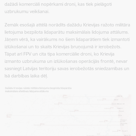
dažādi komerciāli nopērkami droni, kas tiek pielāgoti
uzbrukumu veikšanai.
Zemāk esošajā attēlā norādīts dažādu Krievijas ražoto militāra
lietojuma bezpilota lidaparātu maksimālais lidojuma attālums.
Jāņem vērā, ka vairākums no šiem lidaparātiem tiek izmantoti
izlūkošanai un to skaits Krievijas bruņojumā ir ierobežots.
Tāpat arī FPV un cita tipa komerciālie droni, ko Krievija
izmanto uzbrukuma un izlūkošanas operācijās frontē, nevar
sasniegt Latvijas teritoriju savas ierobežotās sniedzamības un
īsā darbības laika dēļ.