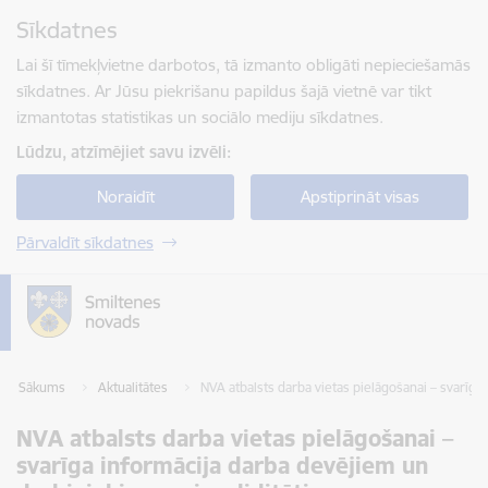
Pāriet uz lapas saturu
Sīkdatnes
Spied
lai meklētu
Enter
Lai šī tīmekļvietne darbotos, tā izmanto obligāti nepieciešamās
sīkdatnes. Ar Jūsu piekrišanu papildus šajā vietnē var tikt
izmantotas statistikas un sociālo mediju sīkdatnes.
Lūdzu, atzīmējiet savu izvēli:
Noraidīt
Apstiprināt visas
Pārvaldīt sīkdatnes
Sākums
Aktualitātes
NVA atbalsts darba vietas pielāgošanai – svarīga 
NVA atbalsts darba vietas pielāgošanai –
svarīga informācija darba devējiem un