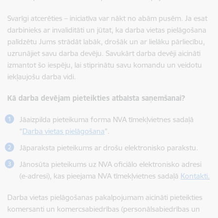
Svarīgi atcerēties – iniciatīva var nākt no abām pusēm. Ja esat
darbinieks ar invaliditāti un jūtat, ka darba vietas pielāgošana
palīdzētu Jums strādāt labāk, drošāk un ar lielāku pārliecību,
uzrunājiet savu darba devēju. Savukārt darba devēji aicināti
izmantot šo iespēju, lai stiprinātu savu komandu un veidotu
iekļaujošu darba vidi.
Kā darba devējam pieteikties atbalsta saņemšanai?
Jāaizpilda pieteikuma forma NVA tīmekļvietnes sadaļā
“
Darba vietas pielāgošana
”.
Jāparaksta pieteikums ar drošu elektronisko parakstu.
Jānosūta pieteikums uz NVA oficiālo elektronisko adresi
(e-adresi), kas pieejama NVA tīmekļvietnes sadaļā
Kontakti
.
Darba vietas pielāgošanas pakalpojumam aicināti pieteikties
komersanti un komercsabiedrības (personālsabiedrības un