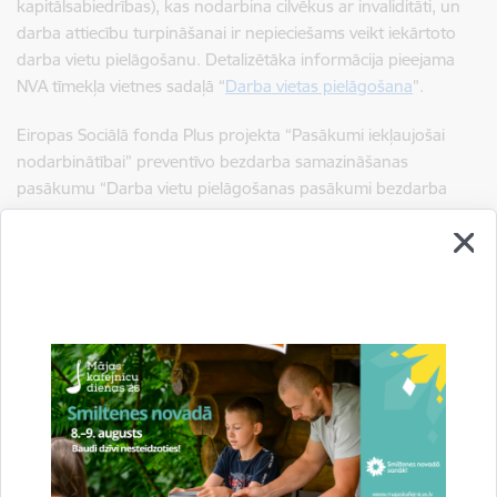
kapitālsabiedrības), kas nodarbina cilvēkus ar invaliditāti, un
darba attiecību turpināšanai ir nepieciešams veikt iekārtoto
darba vietu pielāgošanu.
Detalizētāka informācija pieejama
NVA tīmekļa vietnes sadaļā “
Darba vietas pielāgošana
”.
Eiropas Sociālā fonda Plus projekta “Pasākumi iekļaujošai
nodarbinātībai” preventīvo bezdarba samazināšanas
pasākumu “Darba vietu pielāgošanas pasākumi bezdarba
riskam pakļautām nodarbinātām personām ar invaliditāti”
NVA piedāvā kopš 2024. gada janvāra, un divu gadu laikā 44
darba devēji ar NVA atbalstu ir pielāgojuši 158 darba vietas
saviem darbiniekiem ar invaliditāti.
Sagatavoja: Nodarbinātības valsts aģentūra
Saistītas tēmas
Aktualitātes:
nodarbinātība
Sabiedrība