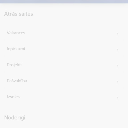
Kājene
Ātrās saites
Vakances
Iepirkumi
Projekti
Pašvaldība
Izsoles
Noderīgi