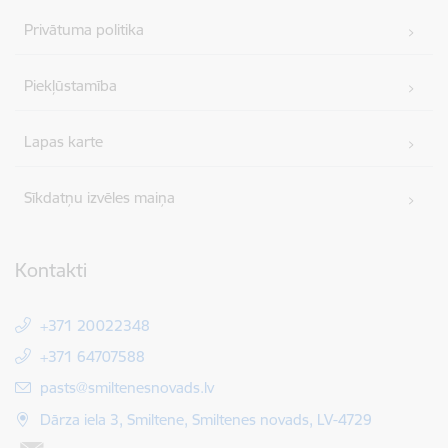
Privātuma politika
Piekļūstamība
Lapas karte
Sīkdatņu izvēles maiņa
Kontakti
+371 20022348
+371 64707588
E-pasts:
pasts@smiltenesnovads.lv
Dārza iela 3, Smiltene, Smiltenes novads, LV-4729