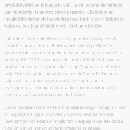
produktivitāti un iekļaujošu vidi, kurā ikviens darbinieks
var pilnvērtīgi izmantot savas prasmes. Cilvēkiem ar
invaliditāti darba vietas pielāgošana bieži vien ir izšķirošs
faktors, kas ļauj strādāt droši, ērti un efektīvi.
Laba ziņa – Nodarbinātības valsts aģentūra (NVA) piedāvā
konkrētu un praktisku atbalstu darba vietas pielāgošanai –
gan bezmaksas ergoterapeita pakalpojumu, gan vienreizēju
dotāciju līdz 1000 eiro darbinieka ar invaliditāti darba vietas
pielāgošanai nepieciešamo iekārtu, aprīkojuma un tehnisko
palīglīdzekļu iegādei, piegādei un uzstādīšanai. Pielāgojumi
tiek veikti, balstoties uz profesionālu ergoterapeita
izvērtējumu, lai risinājumi būtu patiesi piemēroti konkrētā
cilvēka vajadzībām konkrētajā darba vidē.
Darba devējiem tas ir ne tikai finansiāli izdevīgs risinājums, bet
arī ieguldījums lojālā, motivētā un produktīvā darbiniekā.
Savukārt darbiniekiem ar invaliditāti – iespēja iekļauties darba
vidē un pilnībā īstenot savas profesionālās spējas.