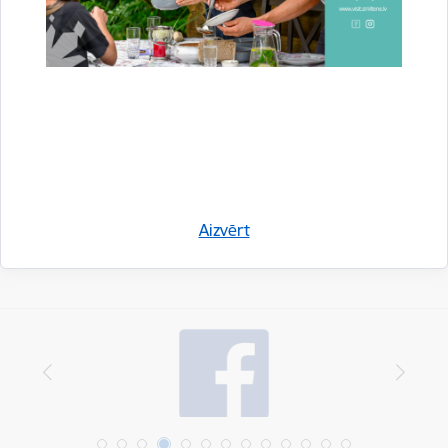
Uzņēmējdarbība
Drukāt lapu
Dalīties
Aizvērt