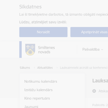
Pāriet uz lapas saturu
Sīkdatnes
Lai šī tīmekļvietne darbotos, tā izmanto obligāti nepiec
Lūdzu, atzīmējiet savu izvēli:
Noraidīt
Apstiprināt visas
Pašvaldība
Sākums
Aktualitātes
Lauksaimnieki aicināti uz konferenc
Lauksa
Notikumu kalendārs
Izstāžu kalendārs
Atska
Kino repertuārs
Publicēts: 
Jaunumi