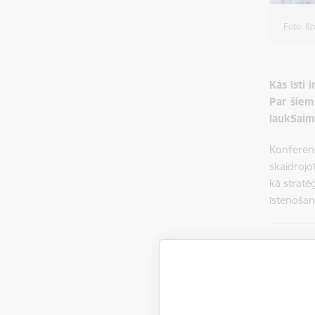
Foto: Il
Kas īsti
Par šiem
laukSaim
Konferenc
skaidrojo
kā stratē
īstenošan
Zemko
un po
kopīg
produ
starp