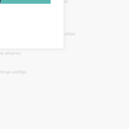
ulksten 16.00 Kocēnu kultūras namā,
kļa vietnē
.
Kurzemē, lūdzu sekojiet līdzi aktuālajai
u ietvaros.
iroja vadītāja