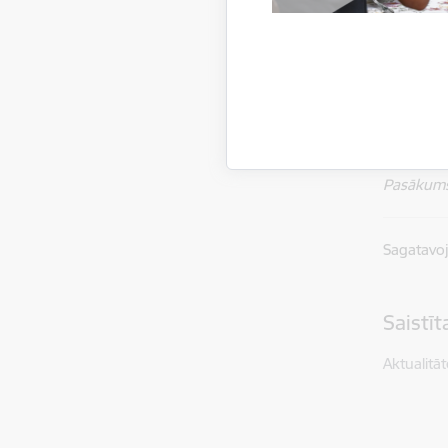
Konferenc
Alejas ie
Reģistrāci
2026. gad
informāci
Pasākums 
Sagatavo
Saistī
Aktualitāt