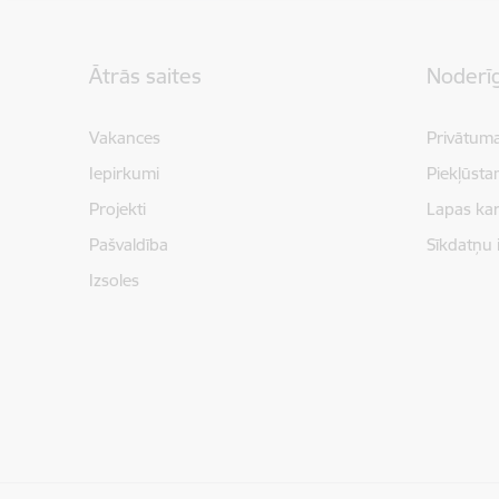
Kājene
Ātrās saites
Noderīg
Vakances
Privātuma
Iepirkumi
Piekļūsta
Projekti
Lapas kar
Pašvaldība
Sīkdatņu 
Izsoles