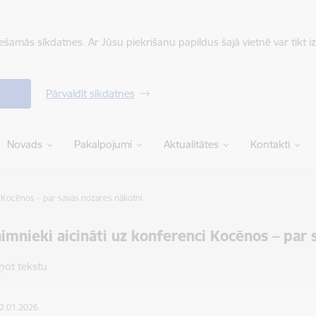
iešamās sīkdatnes. Ar Jūsu piekrišanu papildus šajā vietnē var tikt i
Pārvaldīt sīkdatnes
Novads
Pakalpojumi
Aktualitātes
Kontakti
i Kocēnos – par savas nozares nākotni
imnieki aicināti uz konferenci Kocēnos – par 
ņot tekstu
22.01.2026.