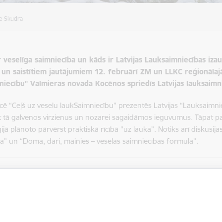
ze Skudra
 ir veselīga saimniecība un kāds ir Latvijas Lauksaimniecības 
 un saistītiem jautājumiem 12. februārī ZM un LLKC reģionālaj
niecību" Valmieras novada Kocēnos spriedīs Latvijas lauksaimni
ē “Ceļš uz veselu laukSaimniecību” prezentēs Latvijas “Lauksaimn
t tā galvenos virzienus un nozarei sagaidāmos ieguvumus. Tāpat p
ģijā plānoto pārvērst praktiskā rīcībā “uz lauka”. Notiks arī diskus
a” un “Domā, dari, mainies – veselas saimniecības formula”.
pības ministrs Armands Krauze: “Tikai lauksaimnieki paši vislabāk s
tenciālos klupšanas akmeņus. Tāpēc ir būtiski sanākt kopā, dalīti
i padarīto un izraudzīties tālākos mērķus. Lai nodrošinātu Latvija
kcijas konkurētspēju kā vietējā, tā eksporta tirgū, ir nepieciešama s
 nozarēm, kāda ir tā Latvijas lauksaimniecība, ko vēlamies pēc piec