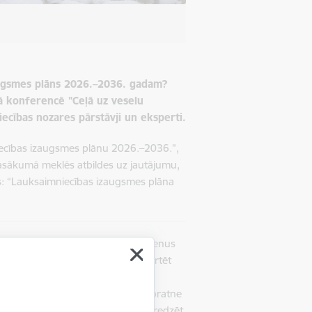
izaugsmes plāns 2026.–2036. gadam?
ā konferencē "Ceļā uz veselu
ecības nozares pārstāvji un eksperti.
iecības izaugsmes plānu 2026.–2036.”,
asākumā meklēs atbildes uz jautājumu,
ijas: “Lauksaimniecības izaugsmes plāna
pēj izvērtēt savus attīstības virzienus
es savā pieredzē un padomos, izvērtēt
s lauksaimnieku un viņu saražotās
kaidra vīzija, praktiski soļi un sapratne
iem, desmit vai divdesmit gadiem redzēt,