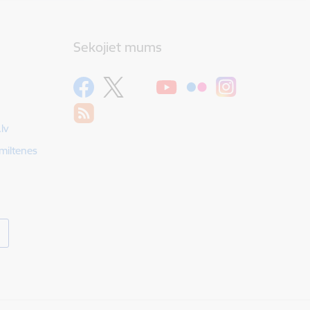
Sekojiet mums
lv
Smiltenes