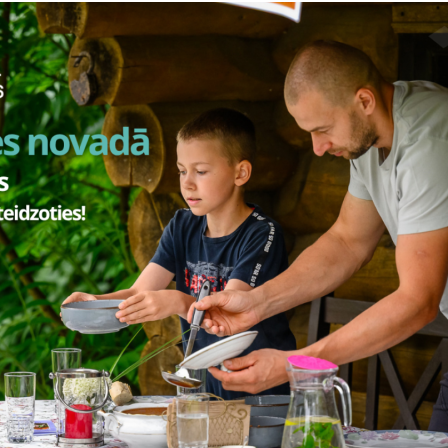
s mums kopīgi jādara, lai to realizētu.”
ens no mums reizēm ir spiests pārbaudīt savu veselību – paskatīties
ansēts. Tas pats attiecas arī uz zemnieku saimniecību. Pienāk brīdis, k
ek resursu, lai sasniegtu saimnieka un ģimenes izvirzītos mērķus. P
katīties uz saimniecībām, sajust, kāds ir Latvijas lauksaimniecības ve
aimniecība dod zemniekiem, pagastiem, novadiem un Latvijai. Aicin
kopā runāsim par nākotnes mērķiem un devumu cits citam,” piebilst
rmanis.
ē piedalīsies zemkopības ministrs Armands Krauze, LLKC valdes p
s ministrijas Tirgus kopējās organizācijas nodaļas vadītāja Dace F
s putnkopības nozares asociācijas valdes priekšsēdētājs Jānis Gaigal
iekšsēdētājs Dmitrijs Bortņikovs, LLKC Stratēģijas un komercattīst
ntu apkalpošanas atbalsta daļas vadītāja Terēze Riekstiņa.