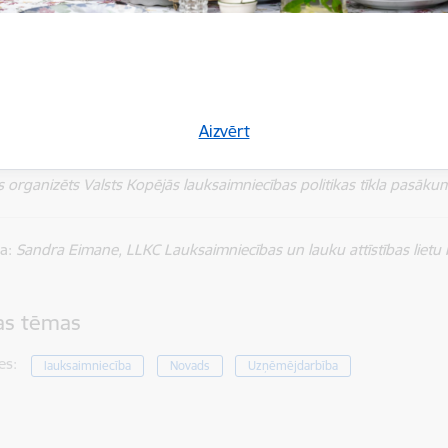
e norisināsies 2026. gada 12. februārī, no pulksten 11.00 līdz p
lā 3, Kocēnos, Kocēnu pagastā, Valmieras novadā.
ja
dalībai pasākumā. Konferences programma pieejama LLKC
tīme
ā reģionālā konference “Ceļš uz veselu laukSaimniecību” notiks arī 
Aizvērt
jai.
organizēts Valsts Kopējās lauksaimniecības politikas tīkla pasākum
ja:
Sandra Eimane, LLKC Lauksaimniecības un lauku attīstības lietu b
tas tēmas
es:
lauksaimniecība
Novads
Uzņēmējdarbība