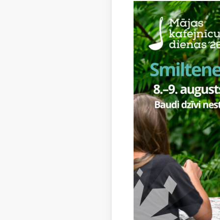
un ka
“Ikvi
sabal
pieti
– pas
lauks
kur 
Cime
Konferenc
Zemkopība
Apvienotā
valdes pr
LLKC Klie