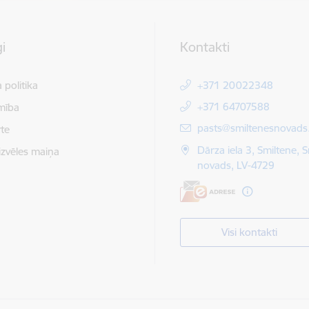
i
Kontakti
 politika
+371 20022348
+371 64707588
mība
E-pasts:
pasts@smiltenesnovads.
te
Dārza iela 3, Smiltene, 
izvēles maiņa
novads, LV-4729
Visi kontakti