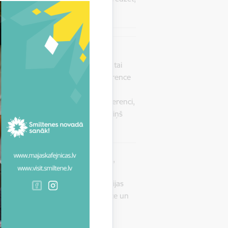
 uz sevi, cik esmu spēcīgs un
ad jāizvērtē, cik tā ir vesela, vai tai
ar to arī galvenokārt būs šī konference
selības līmenis, arī ko Latvijas
u zemniekus ierasties uz šo konferenci,
 LLKC valdes priekšsēdētājs Mārtiņš
riekšsēdētājs Mārtiņš Cimermanis,
reimane, Latvijas
s, Latvijas Aitu audzētāju asociācijas
ības direktore Agnese Radžele-Šulce un