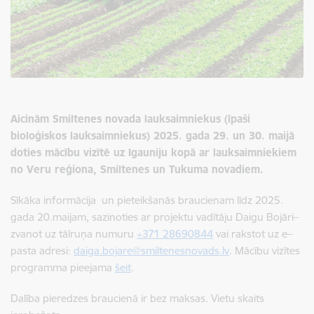
Aicinām Smiltenes novada lauksaimniekus (īpaši
bioloģiskos lauksaimniekus) 2025. gada 29. un 30. maijā
doties mācību vizītē uz Igauniju
kopā ar lauksaimniekiem
no Veru reģiona, Smiltenes un Tukuma novadiem
.
Sīkāka informācija un pieteikšanās braucienam līdz 2025.
gada 20.maijam, sazinoties ar projektu vadītāju Daigu Bojāri–
zvanot uz tālruņa numuru
+371 28690844
vai rakstot uz e–
pasta adresi:
daiga.bojare@smiltenesnovads.lv
. Mācību vizītes
programma pieejama
šeit
.
Dalība pieredzes braucienā ir bez maksas. Vietu skaits