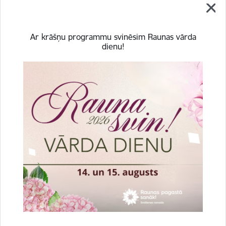
Saistītas tēmas
Ar krāšņu programmu svinēsim Raunas vārda
dienu!
Aktualitātes:
lauksaimniecība
Projekti
Sabiedrība
Uzņēmējdarbība
Drukāt lapu
Dalīties