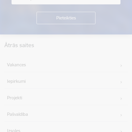
Kājene
Ātrās saites
Vakances
Iepirkumi
Projekti
Pašvaldība
Izsoles