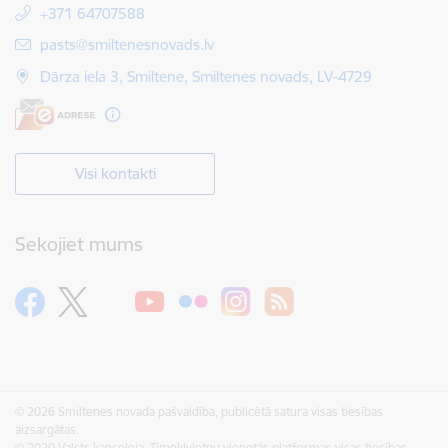
+371 64707588
E-pasts:
pasts@smiltenesnovads.lv
Dārza iela 3, Smiltene, Smiltenes novads, LV-4729
Visi kontakti
Sekojiet mums
© 2026 Smiltenes novada pašvaldība, publicētā satura visas tiesības
aizsargātas.
© 2020 Valsts kanceleja, Tīmekļvietņu vienotās platformas visas tiesības