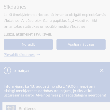
Pāriet uz lapas saturu
Sīkdatnes
Spied
lai meklētu
Enter
Lai šī tīmekļvietne darbotos, tā izmanto obligāti nepieciešamās
sīkdatnes. Ar Jūsu piekrišanu papildus šajā vietnē var tikt
izmantotas statistikas un sociālo mediju sīkdatnes.
Lūdzu, atzīmējiet savu izvēli:
Noraidīt
Apstiprināt visas
Pārvaldīt sīkdatnes
Izmaiņas
Informējam, ka 13. augustā no plkst. 19.00 ir iespējami
īslaicīgi tīmekļvietnes darbības traucējumi, jo tiks veikti
uzturēšanas darbi. Atvainojamies par sagādātajām neērtībām!