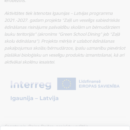
ierobežots.
Aktivitātes tiek īstenotas
Igaunijas – Latvijas programma
2021.-2027. gadam
projekta “Zaļš un veselīgs sabiedriskās
ēdināšanas risinājums pašvaldību skolām un bērnudārziem
lauku teritorijās” (akronīms “Green School Dining” jeb
“Zaļā
skolu ēdināšana”
).
Projekta mērķis ir uzlabot ēdināšanas
pakalpojumus skolās/bērnudārzos, īpašu uzmanību pievēršot
plašākai bioloģisku un veselīgu produktu izmantošanai, kā arī
aktīvākai skolēnu iesaistei.
Sagatavoja: Daiga Bojāre, projektu vadītāja