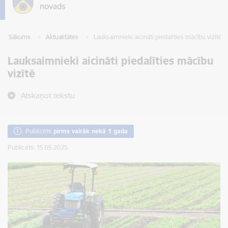
Sākums
Aktualitātes
Lauksaimnieki aicināti piedalīties mācību vizītē
Lauksaimnieki aicināti piedalīties mācību
vizītē
Atskaņot tekstu
Publicēts
pirms vairāk nekā 1 gada
Publicēts: 15.05.2025.