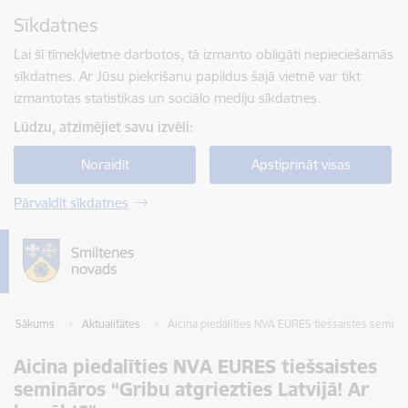
Pāriet uz lapas saturu
Sīkdatnes
Spied
lai meklētu
Enter
Lai šī tīmekļvietne darbotos, tā izmanto obligāti nepieciešamās
sīkdatnes. Ar Jūsu piekrišanu papildus šajā vietnē var tikt
izmantotas statistikas un sociālo mediju sīkdatnes.
Lūdzu, atzīmējiet savu izvēli:
Noraidīt
Apstiprināt visas
Pārvaldīt sīkdatnes
Sākums
Aktualitātes
Aicina piedalīties NVA EURES tiešsaistes semināro
Aicina piedalīties NVA EURES tiešsaistes
semināros “Gribu atgriezties Latvijā! Ar