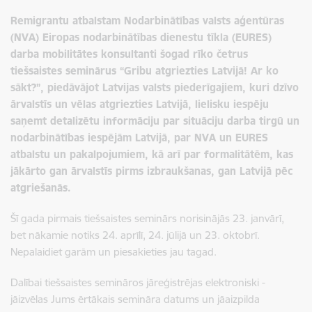
Remigrantu atbalstam Nodarbinātības valsts aģentūras
(NVA) Eiropas nodarbinātības dienestu tīkla (EURES)
darba mobilitātes konsultanti šogad rīko četrus
tiešsaistes seminārus
“Gribu atgriezties Latvijā! Ar ko
sākt?”
, piedāvājot Latvijas valsts piederīgajiem, kuri dzīvo
ārvalstīs un vēlas atgriezties Latvijā, lielisku iespēju
saņemt detalizētu informāciju par situāciju darba tirgū un
nodarbinātības iespējām Latvijā, par NVA un EURES
atbalstu un pakalpojumiem, kā arī par formalitātēm, kas
jākārto gan ārvalstīs pirms izbraukšanas, gan Latvijā pēc
atgriešanās.
Šī gada pirmais tiešsaistes seminārs norisinājās 23. janvārī,
bet nākamie notiks 24. aprīlī, 24. jūlijā un 23. oktobrī.
Nepalaidiet garām un piesakieties jau tagad.
Dalībai
tiešsaistes semināros
jāreģistrējas elektroniski -
jāizvēlas Jums ērtākais semināra datums un jāaizpilda