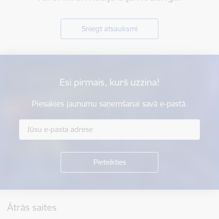
Sniegt atsauksmi
Esi pirmais, kurš uzzina!
Piesakies jaunumu saņemšanai savā e-pastā.
Kājene
Ātrās saites