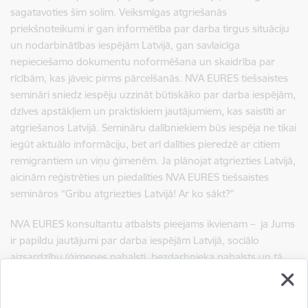
sagatavoties šim solim. Veiksmīgas atgriešanās
priekšnoteikumi ir gan informētība par darba tirgus situāciju
un nodarbinātības iespējām Latvijā, gan savlaicīga
nepieciešamo dokumentu noformēšana un skaidrība par
rīcībām, kas jāveic pirms pārcelšanās. NVA EURES tiešsaistes
semināri sniedz iespēju uzzināt būtiskāko par darba iespējām,
dzīves apstākļiem un praktiskiem jautājumiem, kas saistīti ar
atgriešanos Latvijā. Semināru dalībniekiem būs iespēja ne tikai
iegūt aktuālo informāciju, bet arī dalīties pieredzē ar citiem
remigrantiem un viņu ģimenēm. Ja plānojat atgriezties Latvijā,
aicinām reģistrēties un piedalīties NVA EURES tiešsaistes
semināros “Gribu atgriezties Latvijā! Ar ko sākt?”
NVA EURES konsultantu atbalsts pieejams ikvienam – j
a Jums
ir papildu jautājumi par darba iespējām Latvijā, sociālo
aizsardzību (ģimenes pabalsti, bezdarbnieka pabalsts un tā
eksports) vai starpvalstu nodokļu samaksu, aicinām sazināties
ar NVA EURES konsultantiem: