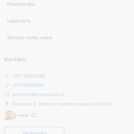
Piekļūstamība
Lapas karte
Sīkdatņu izvēles maiņa
Kontakti
+371 20022348
+371 64707588
E-pasts:
pasts@smiltenesnovads.lv
Dārza iela 3, Smiltene, Smiltenes novads, LV-4729
Visi kontakti