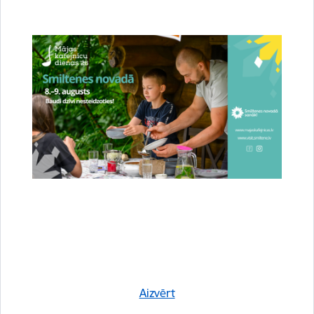
Tīmekļvietne
;
E-pasts:
eures@nva.gov.lv
;
Facebook
;
Linkedin
;
Piektdienās no 13.00 līdz 15.00
EURES
čatā
.
Sagatavoja:
Saistītas tēmas
Aktualitātes:
Pašvaldība
Remigrācija
Remigrantiem
Sabiedrība
Sabiedrības līdzdalība
Aizvērt