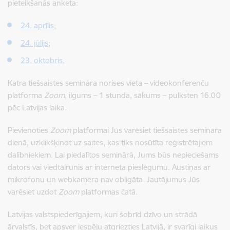
pieteikšanās anketa:
24. aprīlis
;
24. jūlijs
;
23. oktobris.
Katra tiešsaistes semināra norises vieta – videokonferenču
platforma
Zoom
, ilgums – 1 stunda, sākums – pulksten 16.00
pēc Latvijas laika
.
Pievienoties
Zoom
platformai
Jūs varēsiet tiešsaistes semināra
dienā, uzklikšķinot uz saites, kas tiks nosūtīta reģistrētajiem
dalībniekiem. Lai piedalītos seminārā, Jums būs nepieciešams
dators vai viedtālrunis ar interneta pieslēgumu. Austiņas ar
mikrofonu un webkamera nav obligāta. Jautājumus Jūs
varēsiet uzdot
Zoom
platformas čatā.
Latvijas valstspiederīgajiem, kuri šobrīd dzīvo un strādā
ārvalstīs, bet apsver iespēju atgriezties Latvijā, ir svarīgi laikus