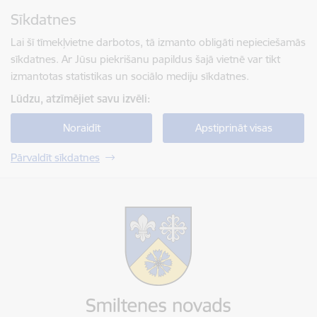
Pāriet uz lapas saturu
Sīkdatnes
Spied
lai meklētu
Enter
Lai šī tīmekļvietne darbotos, tā izmanto obligāti nepieciešamās
sīkdatnes. Ar Jūsu piekrišanu papildus šajā vietnē var tikt
izmantotas statistikas un sociālo mediju sīkdatnes.
Lūdzu, atzīmējiet savu izvēli:
Noraidīt
Apstiprināt visas
Pārvaldīt sīkdatnes
Smiltenes novada pašvaldība