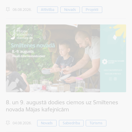
06.08.2026.
Attīstība
Novads
Projekti
8. un 9. augustā dodies ciemos uz Smiltenes
novada Mājas kafejnīcām
04.08.2026.
Novads
Sabiedrība
Tūrisms