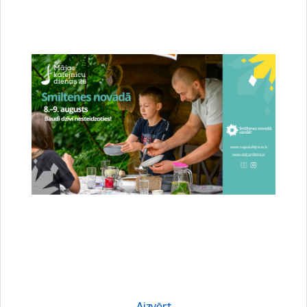
Stājies spēkā jaunais novada teritorijas
plānojums – Smiltene ieguvusi jaunas pilsētas
robežas
23.07.2026.
Attīstība
Novads
Sabiedrība
Aizvērt