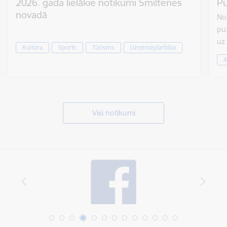
2026. gada lielākie notikumi Smiltenes
Pu
novadā
No 
puž
uz
Kultūra
Sports
Tūrisms
Uzņēmējdarbība
A
Visi notikumi