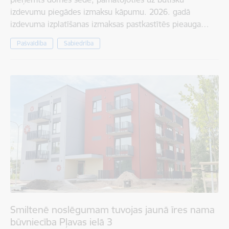
izdevumu piegādes izmaksu kāpumu. 2026. gadā
izdevuma izplatīšanas izmaksas pastkastītēs pieauga…
Pašvaldība
Sabiedrība
Smiltenē noslēgumam tuvojas jaunā īres nama
būvniecība Pļavas ielā 3