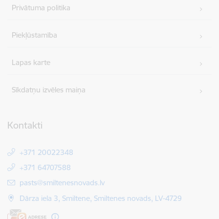
Privātuma politika
Piekļūstamība
Lapas karte
Sīkdatņu izvēles maiņa
Kontakti
+371 20022348
+371 64707588
E-pasts:
pasts@smiltenesnovads.lv
Dārza iela 3, Smiltene, Smiltenes novads, LV-4729