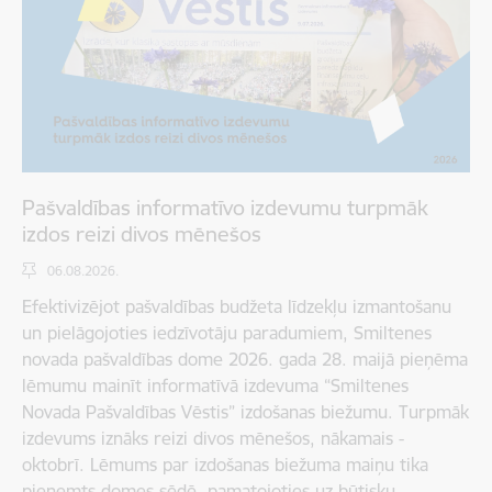
Pašvaldības informatīvo izdevumu turpmāk
izdos reizi divos mēnešos
06.08.2026.
Efektivizējot pašvaldības budžeta līdzekļu izmantošanu
un pielāgojoties iedzīvotāju paradumiem, Smiltenes
novada pašvaldības dome 2026. gada 28. maijā pieņēma
lēmumu mainīt informatīvā izdevuma “Smiltenes
Novada Pašvaldības Vēstis” izdošanas biežumu. Turpmāk
izdevums iznāks reizi divos mēnešos, nākamais -
oktobrī. Lēmums par izdošanas biežuma maiņu tika
pieņemts domes sēdē, pamatojoties uz būtisku