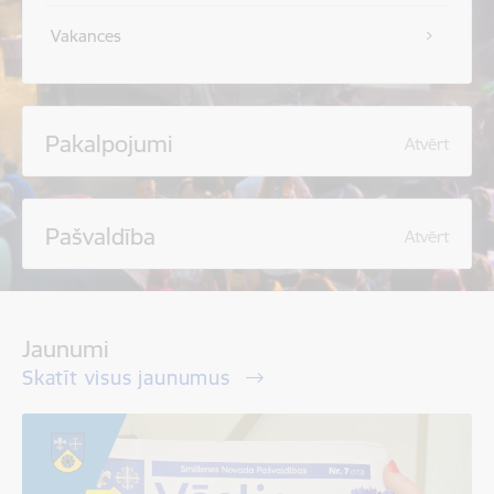
Vakances
Pakalpojumi
Atvērt
Pašvaldība
Atvērt
Jaunumi
Skatīt visus jaunumus