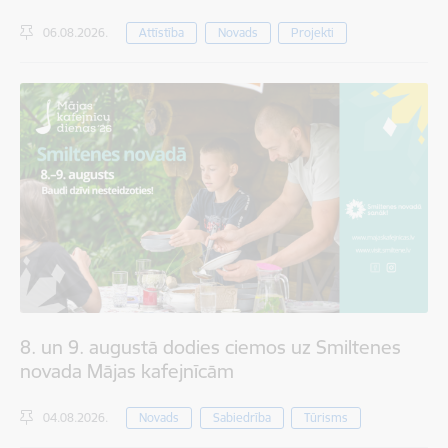
06.08.2026.
Attīstība
Novads
Projekti
8. un 9. augustā dodies ciemos uz Smiltenes
novada Mājas kafejnīcām
04.08.2026.
Novads
Sabiedrība
Tūrisms