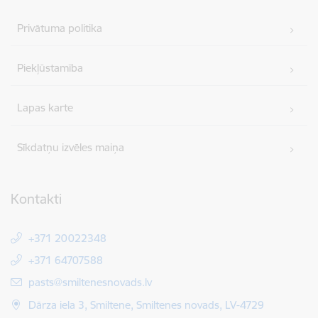
Privātuma politika
Piekļūstamība
Lapas karte
Sīkdatņu izvēles maiņa
Kontakti
+371 20022348
+371 64707588
E-pasts:
pasts@smiltenesnovads.lv
Dārza iela 3, Smiltene, Smiltenes novads, LV-4729