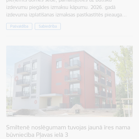
izdevumu piegādes izmaksu kāpumu. 2026. gadā
izdevuma izplatīšanas izmaksas pastkastītēs pieauga…
Pašvaldība
Sabiedrība
Smiltenē noslēgumam tuvojas jaunā īres nama
būvniecība Pļavas ielā 3