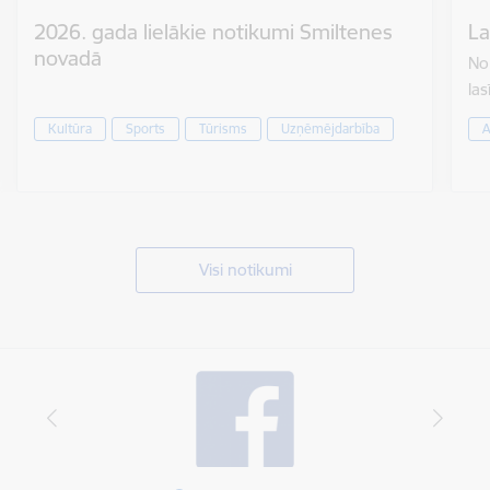
2026. gada lielākie notikumi Smiltenes
La
novadā
No 
las
Kultūra
Sports
Tūrisms
Uzņēmējdarbība
A
Visi notikumi