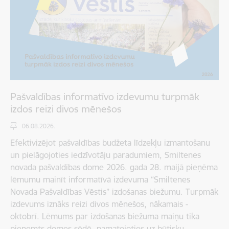
Pašvaldības informatīvo izdevumu turpmāk
izdos reizi divos mēnešos
06.08.2026.
Efektivizējot pašvaldības budžeta līdzekļu izmantošanu
un pielāgojoties iedzīvotāju paradumiem, Smiltenes
novada pašvaldības dome 2026. gada 28. maijā pieņēma
lēmumu mainīt informatīvā izdevuma “Smiltenes
Novada Pašvaldības Vēstis” izdošanas biežumu. Turpmāk
izdevums iznāks reizi divos mēnešos, nākamais -
oktobrī. Lēmums par izdošanas biežuma maiņu tika
pieņemts domes sēdē, pamatojoties uz būtisku