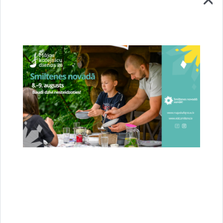
Stājies spēkā jaunais novada teritorijas
plānojums – Smiltene ieguvusi jaunas pilsētas
robežas
23.07.2026.
Attīstība
Novads
Sabiedrība