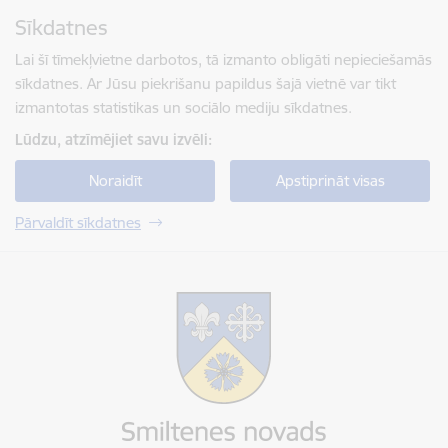
Pāriet uz lapas saturu
Sīkdatnes
Spied
lai meklētu
Enter
Lai šī tīmekļvietne darbotos, tā izmanto obligāti nepieciešamās
sīkdatnes. Ar Jūsu piekrišanu papildus šajā vietnē var tikt
izmantotas statistikas un sociālo mediju sīkdatnes.
Lūdzu, atzīmējiet savu izvēli:
Noraidīt
Apstiprināt visas
Pārvaldīt sīkdatnes
Smiltenes novada pašvaldība