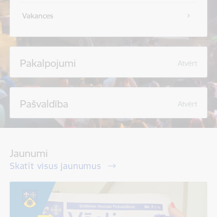
Vakances
Pakalpojumi
Atvērt
Pašvaldība
Atvērt
Jaunumi
Skatīt visus jaunumus