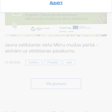
Aizvērt
Jauna satikšanās vieta Mēru muižas parkā –
aicinām uz atklāšanas pasākumu
07.08.2026.
Kultūra
Projekti
vide
Visi jaunumi