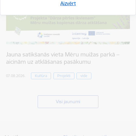
Aizvērt
Jauna satikšanās vieta Mēru muižas parkā –
aicinām uz atklāšanas pasākumu
07.08.2026.
Kultūra
Projekti
vide
Visi jaunumi