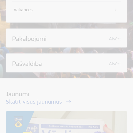
Vakances
Pakalpojumi
Atvērt
Pašvaldība
Atvērt
Jaunumi
Skatīt visus jaunumus