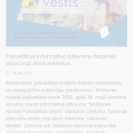
Pašvaldības informatīvo izdevumu turpmāk
izdos reizi divos mēnešos
06.08.2026.
Efektivizējot pašvaldības budžeta līdzekļu izmantošanu
un pielāgojoties iedzīvotāju paradumiem, Smiltenes
novada pašvaldības dome 2026. gada 28. maijā pieņēma
lēmumu mainīt informatīvā izdevuma “Smiltenes
Novada Pašvaldības Vēstis” izdošanas biežumu. Turpmāk
izdevums iznāks reizi divos mēnešos, nākamais -
oktobrī. Lēmums par izdošanas biežuma maiņu tika
pieņemts domes sēdē, pamatojoties uz būtisku