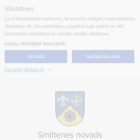
Pāriet uz lapas saturu
Sīkdatnes
Spied
lai meklētu
Enter
Lai šī tīmekļvietne darbotos, tā izmanto obligāti nepieciešamās
sīkdatnes. Ar Jūsu piekrišanu papildus šajā vietnē var tikt
izmantotas statistikas un sociālo mediju sīkdatnes.
Lūdzu, atzīmējiet savu izvēli:
Noraidīt
Apstiprināt visas
Pārvaldīt sīkdatnes
Smiltenes novada pašvaldība