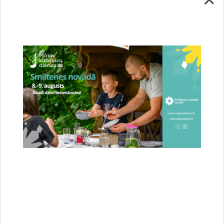
Stājies spēkā jaunais novada teritorijas
plānojums – Smiltene ieguvusi jaunas pilsētas
robežas
23.07.2026.
Attīstība
Novads
Sabiedrība