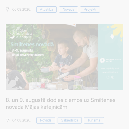
06.08.2026.
Attīstība
Novads
Projekti
8. un 9. augustā dodies ciemos uz Smiltenes
novada Mājas kafejnīcām
04.08.2026.
Novads
Sabiedrība
Tūrisms