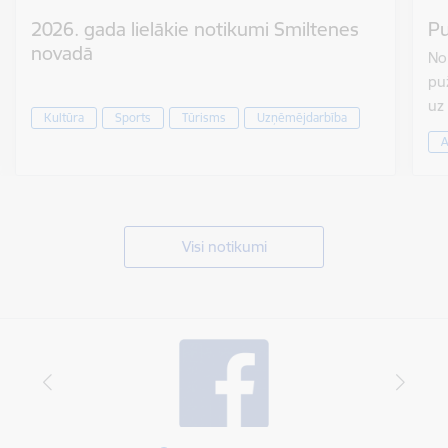
2026. gada lielākie notikumi Smiltenes
Pu
novadā
No 
puž
uz
Kultūra
Sports
Tūrisms
Uzņēmējdarbība
A
Visi notikumi