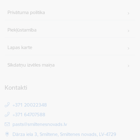
Privātuma politika
Piekļūstamība
Lapas karte
Sīkdatņu izvēles maiņa
Kontakti
+371 20022348
+371 64707588
E-pasts:
pasts@smiltenesnovads.lv
Dārza iela 3, Smiltene, Smiltenes novads, LV-4729