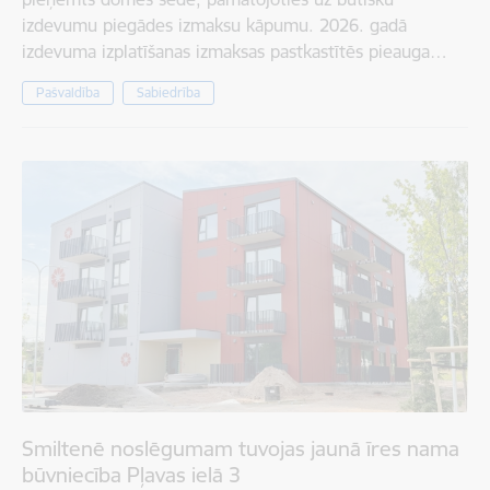
izdevumu piegādes izmaksu kāpumu. 2026. gadā
izdevuma izplatīšanas izmaksas pastkastītēs pieauga…
Pašvaldība
Sabiedrība
Smiltenē noslēgumam tuvojas jaunā īres nama
būvniecība Pļavas ielā 3