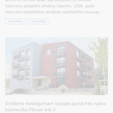
izdevumu piegādes izmaksu kāpumu. 2026. gadā
izdevuma izplatīšanas izmaksas pastkastītēs pieauga…
Pašvaldība
Sabiedrība
Smiltenē noslēgumam tuvojas jaunā īres nama
būvniecība Pļavas ielā 3