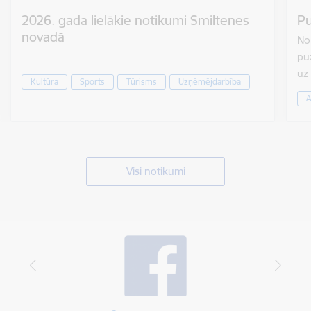
2026. gada lielākie notikumi Smiltenes
Pu
novadā
No 
puž
uz
Kultūra
Sports
Tūrisms
Uzņēmējdarbība
A
Visi notikumi