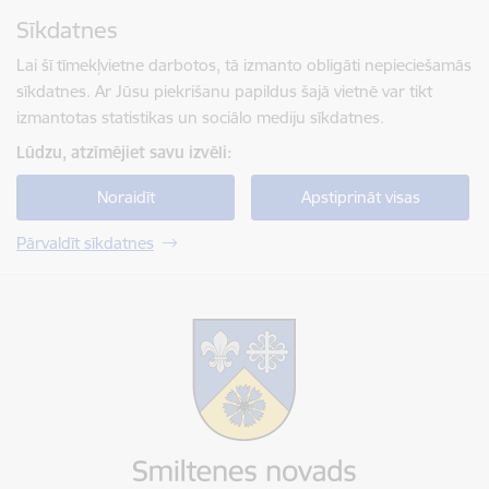
Pāriet uz lapas saturu
Sīkdatnes
Spied
lai meklētu
Enter
Lai šī tīmekļvietne darbotos, tā izmanto obligāti nepieciešamās
sīkdatnes. Ar Jūsu piekrišanu papildus šajā vietnē var tikt
izmantotas statistikas un sociālo mediju sīkdatnes.
Lūdzu, atzīmējiet savu izvēli:
Noraidīt
Apstiprināt visas
Pārvaldīt sīkdatnes
Smiltenes novada pašvaldība