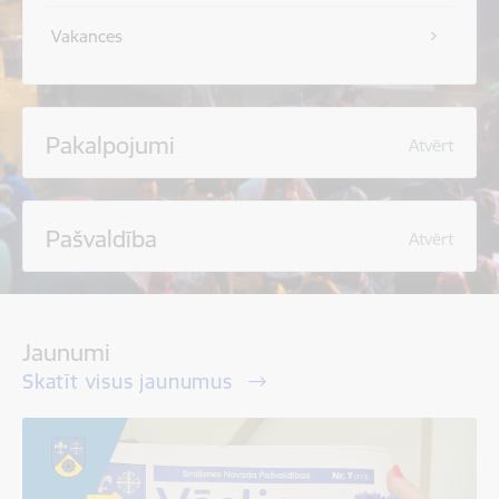
Vakances
Pakalpojumi
Atvērt
Pašvaldība
Atvērt
Jaunumi
Skatīt visus jaunumus