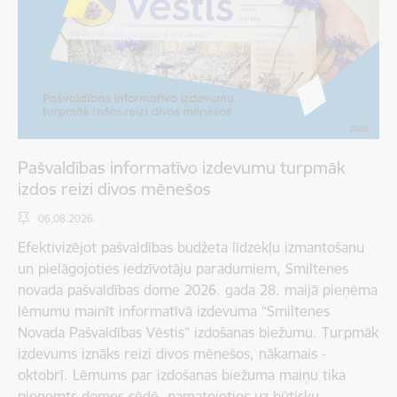
Pašvaldības informatīvo izdevumu turpmāk
izdos reizi divos mēnešos
06.08.2026.
Efektivizējot pašvaldības budžeta līdzekļu izmantošanu
un pielāgojoties iedzīvotāju paradumiem, Smiltenes
novada pašvaldības dome 2026. gada 28. maijā pieņēma
lēmumu mainīt informatīvā izdevuma “Smiltenes
Novada Pašvaldības Vēstis” izdošanas biežumu. Turpmāk
izdevums iznāks reizi divos mēnešos, nākamais -
oktobrī. Lēmums par izdošanas biežuma maiņu tika
pieņemts domes sēdē, pamatojoties uz būtisku