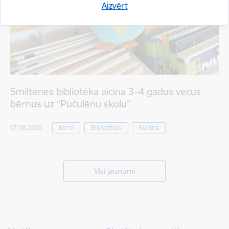
Aizvērt
Smiltenes bibliotēka aicina 3–4 gadus vecus
bērnus uz “Pūčulēnu skolu”
07.08.2026.
bērni
Bibliotēkas
Kultūra
Visi jaunumi