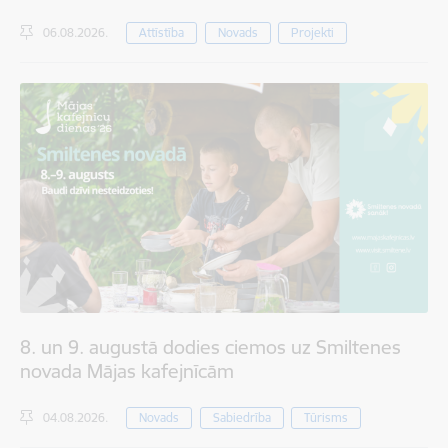
06.08.2026.
Attīstība
Novads
Projekti
8. un 9. augustā dodies ciemos uz Smiltenes
novada Mājas kafejnīcām
04.08.2026.
Novads
Sabiedrība
Tūrisms