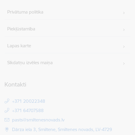
Privātuma politika
Piekļūstamība
Lapas karte
Sīkdatņu izvēles maiņa
Kontakti
+371 20022348
+371 64707588
E-pasts:
pasts@smiltenesnovads.lv
Dārza iela 3, Smiltene, Smiltenes novads, LV-4729