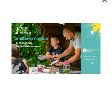
Stājies spēkā jaunais novada teritorijas
plānojums – Smiltene ieguvusi jaunas pilsētas
robežas
23.07.2026.
Attīstība
Novads
Sabiedrība