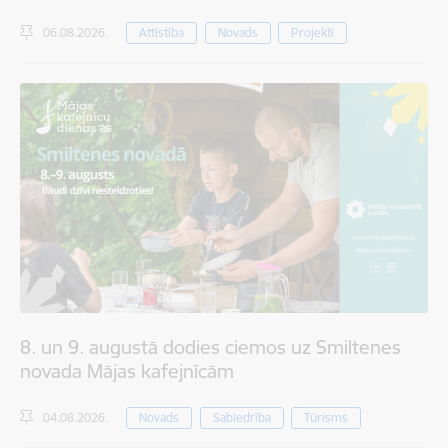
06.08.2026.
Attīstība
Novads
Projekti
8. un 9. augustā dodies ciemos uz Smiltenes
novada Mājas kafejnīcām
04.08.2026.
Novads
Sabiedrība
Tūrisms