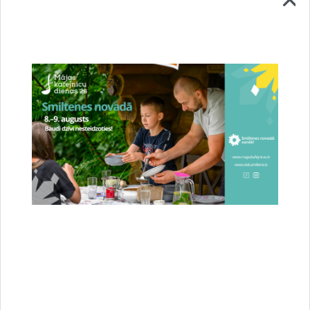
Stājies spēkā jaunais novada teritorijas
plānojums – Smiltene ieguvusi jaunas pilsētas
robežas
23.07.2026.
Attīstība
Novads
Sabiedrība