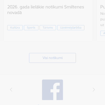
2026. gada lielākie notikumi Smiltenes
Pu
novadā
No 
puž
uz
Kultūra
Sports
Tūrisms
Uzņēmējdarbība
A
Visi notikumi