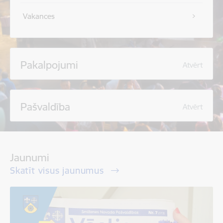
Vakances
Pakalpojumi
Atvērt
Pašvaldība
Atvērt
Jaunumi
Skatīt visus jaunumus