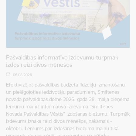
Pašvaldības informatīvo izdevumu turpmāk
izdos reizi divos mēnešos
06.08.2026.
Efektivizējot pašvaldības budžeta līdzekļu izmantošanu
un pielāgojoties iedzīvotāju paradumiem, Smiltenes
novada pašvaldības dome 2026. gada 28. maijā pieņēma
lēmumu mainīt informatīvā izdevuma “Smiltenes
Novada Pašvaldības Vēstis” izdošanas biežumu. Turpmāk
izdevums iznāks reizi divos mēnešos, nākamais -
oktobrī. Lēmums par izdošanas biežuma maiņu tika
pieņemts domes sēdē, pamatojoties uz būtisku