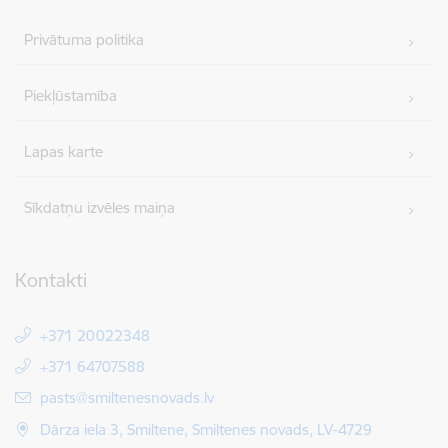
Privātuma politika
Piekļūstamība
Lapas karte
Sīkdatņu izvēles maiņa
Kontakti
+371 20022348
+371 64707588
E-pasts:
pasts@smiltenesnovads.lv
Dārza iela 3, Smiltene, Smiltenes novads, LV-4729