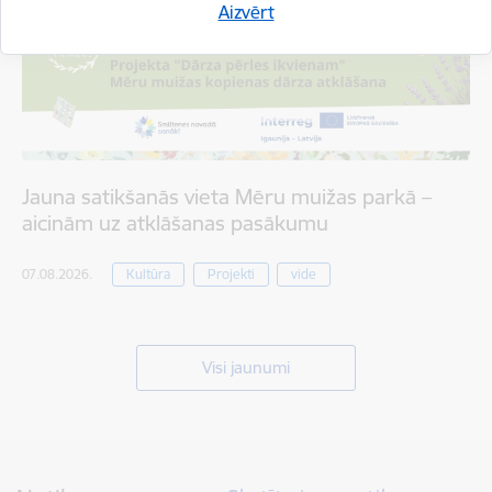
Aizvērt
Jauna satikšanās vieta Mēru muižas parkā –
aicinām uz atklāšanas pasākumu
07.08.2026.
Kultūra
Projekti
vide
Visi jaunumi