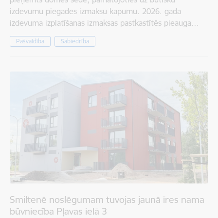
izdevumu piegādes izmaksu kāpumu. 2026. gadā
izdevuma izplatīšanas izmaksas pastkastītēs pieauga…
Pašvaldība
Sabiedrība
Smiltenē noslēgumam tuvojas jaunā īres nama
būvniecība Pļavas ielā 3