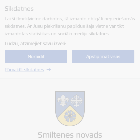
Pāriet uz lapas saturu
Sīkdatnes
Spied
lai meklētu
Enter
Lai šī tīmekļvietne darbotos, tā izmanto obligāti nepieciešamās
sīkdatnes. Ar Jūsu piekrišanu papildus šajā vietnē var tikt
izmantotas statistikas un sociālo mediju sīkdatnes.
Lūdzu, atzīmējiet savu izvēli:
Noraidīt
Apstiprināt visas
Pārvaldīt sīkdatnes
Smiltenes novada pašvaldība