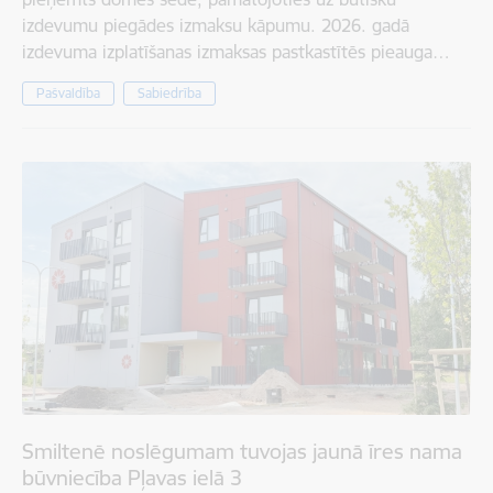
izdevumu piegādes izmaksu kāpumu. 2026. gadā
izdevuma izplatīšanas izmaksas pastkastītēs pieauga…
Pašvaldība
Sabiedrība
Smiltenē noslēgumam tuvojas jaunā īres nama
būvniecība Pļavas ielā 3