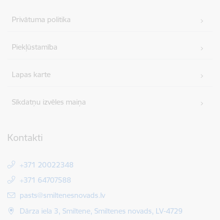
Privātuma politika
Piekļūstamība
Lapas karte
Sīkdatņu izvēles maiņa
Kontakti
+371 20022348
+371 64707588
E-pasts:
pasts@smiltenesnovads.lv
Dārza iela 3, Smiltene, Smiltenes novads, LV-4729