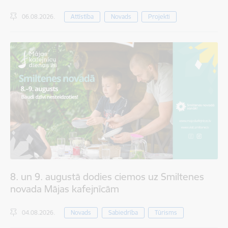
06.08.2026.
Attīstība
Novads
Projekti
8. un 9. augustā dodies ciemos uz Smiltenes
novada Mājas kafejnīcām
04.08.2026.
Novads
Sabiedrība
Tūrisms