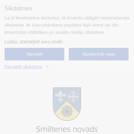
Pāriet uz lapas saturu
Sīkdatnes
Spied
lai meklētu
Enter
Lai šī tīmekļvietne darbotos, tā izmanto obligāti nepieciešamās
sīkdatnes. Ar Jūsu piekrišanu papildus šajā vietnē var tikt
izmantotas statistikas un sociālo mediju sīkdatnes.
Lūdzu, atzīmējiet savu izvēli:
Noraidīt
Apstiprināt visas
Pārvaldīt sīkdatnes
Smiltenes novada pašvaldība