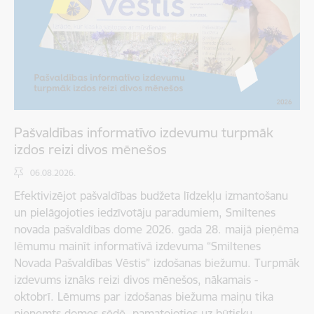
Pašvaldības informatīvo izdevumu turpmāk
izdos reizi divos mēnešos
06.08.2026.
Efektivizējot pašvaldības budžeta līdzekļu izmantošanu
un pielāgojoties iedzīvotāju paradumiem, Smiltenes
novada pašvaldības dome 2026. gada 28. maijā pieņēma
lēmumu mainīt informatīvā izdevuma “Smiltenes
Novada Pašvaldības Vēstis” izdošanas biežumu. Turpmāk
izdevums iznāks reizi divos mēnešos, nākamais -
oktobrī. Lēmums par izdošanas biežuma maiņu tika
pieņemts domes sēdē, pamatojoties uz būtisku