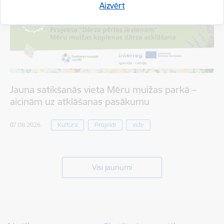
Aizvērt
Jauna satikšanās vieta Mēru muižas parkā –
aicinām uz atklāšanas pasākumu
07.08.2026.
Kultūra
Projekti
vide
Visi jaunumi