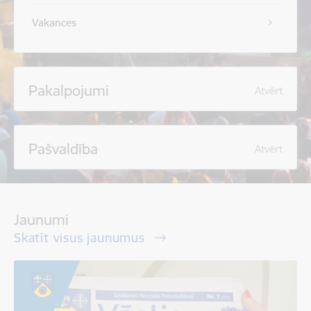
Vakances
Pakalpojumi
Atvērt
Pašvaldība
Atvērt
Jaunumi
Skatīt visus jaunumus