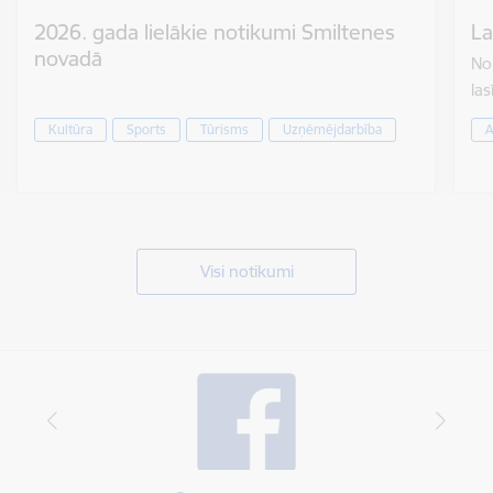
2026. gada lielākie notikumi Smiltenes
La
novadā
No 
las
Kultūra
Sports
Tūrisms
Uzņēmējdarbība
A
Visi notikumi