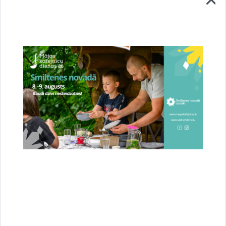
Stājies spēkā jaunais novada teritorijas
plānojums – Smiltene ieguvusi jaunas pilsētas
robežas
23.07.2026.
Attīstība
Novads
Sabiedrība