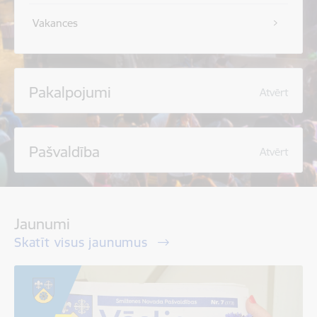
Vakances
Pakalpojumi
Atvērt
Pašvaldība
Atvērt
Jaunumi
Skatīt visus jaunumus