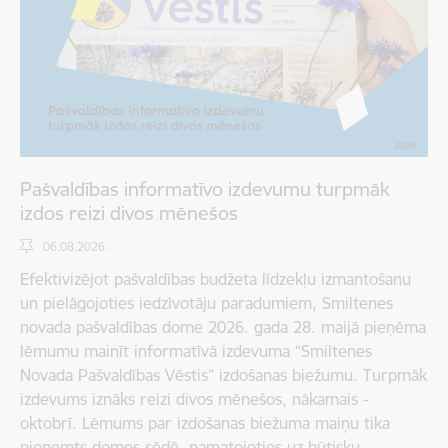
Pašvaldības informatīvo izdevumu turpmāk
izdos reizi divos mēnešos
06.08.2026.
Efektivizējot pašvaldības budžeta līdzekļu izmantošanu
un pielāgojoties iedzīvotāju paradumiem, Smiltenes
novada pašvaldības dome 2026. gada 28. maijā pieņēma
lēmumu mainīt informatīvā izdevuma “Smiltenes
Novada Pašvaldības Vēstis” izdošanas biežumu. Turpmāk
izdevums iznāks reizi divos mēnešos, nākamais -
oktobrī. Lēmums par izdošanas biežuma maiņu tika
pieņemts domes sēdē, pamatojoties uz būtisku