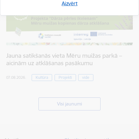
Aizvērt
Jauna satikšanās vieta Mēru muižas parkā –
aicinām uz atklāšanas pasākumu
07.08.2026.
Kultūra
Projekti
vide
Visi jaunumi