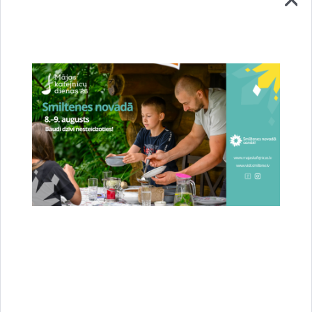
Stājies spēkā jaunais novada teritorijas
plānojums – Smiltene ieguvusi jaunas pilsētas
robežas
23.07.2026.
Attīstība
Novads
Sabiedrība