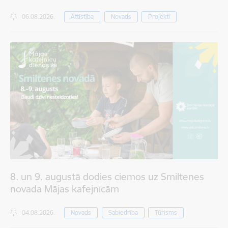
06.08.2026.
Attīstība
Novads
Projekti
8. un 9. augustā dodies ciemos uz Smiltenes
novada Mājas kafejnīcām
04.08.2026.
Novads
Sabiedrība
Tūrisms