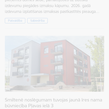
izdevumu piegādes izmaksu kāpumu. 2026. gadā
izdevuma izplatīšanas izmaksas pastkastītēs pieauga…
Pašvaldība
Sabiedrība
Smiltenē noslēgumam tuvojas jaunā īres nama
būvniecība Pļavas ielā 3