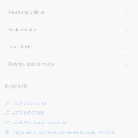
Privātuma politika
Piekļūstamība
Lapas karte
Sīkdatņu izvēles maiņa
Kontakti
+371 20022348
+371 64707588
E-pasts:
pasts@smiltenesnovads.lv
Dārza iela 3, Smiltene, Smiltenes novads, LV-4729