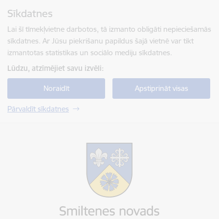
Pāriet uz lapas saturu
Sīkdatnes
Spied
lai meklētu
Enter
Lai šī tīmekļvietne darbotos, tā izmanto obligāti nepieciešamās
sīkdatnes. Ar Jūsu piekrišanu papildus šajā vietnē var tikt
izmantotas statistikas un sociālo mediju sīkdatnes.
Lūdzu, atzīmējiet savu izvēli:
Noraidīt
Apstiprināt visas
Pārvaldīt sīkdatnes
Smiltenes novada pašvaldība