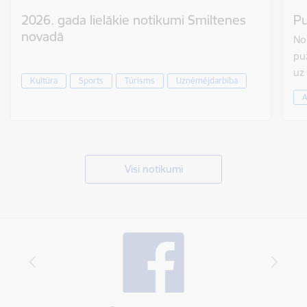
2026. gada lielākie notikumi Smiltenes
Pu
novadā
No 
puž
uz
Kultūra
Sports
Tūrisms
Uzņēmējdarbība
A
Visi notikumi