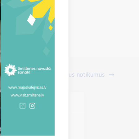
Skatīt visus notikumus
vieta
s novads
miltenes novadā