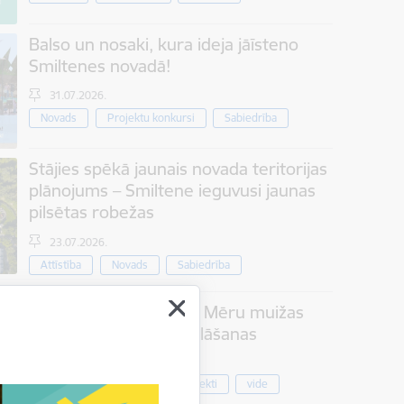
Balso un nosaki, kura ideja jāīsteno
Smiltenes novadā!
31.07.2026.
Novads
Projektu konkursi
Sabiedrība
Stājies spēkā jaunais novada teritorijas
plānojums – Smiltene ieguvusi jaunas
pilsētas robežas
23.07.2026.
Attīstība
Novads
Sabiedrība
Jauna satikšanās vieta Mēru muižas
parkā – aicinām uz atklāšanas
pasākumu
Kultūra
Projekti
vide
07.08.2026.