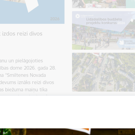
izdos reizi divos
anu un pielāgojoties
dības dome 2026. gada 28.
ma “Smiltenes Novada
devums iznāks reizi divos
as biežuma maiņu tika
devumu piegādes izmaksu
 pastkastītēs pieauga no
 drukas un izplatīšanas
 saglabātu informācijas
aldības resursus, tika meklēts