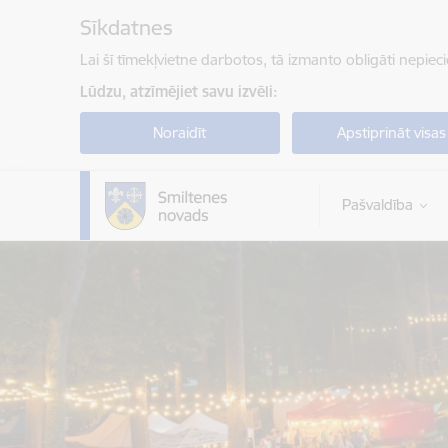
Pāriet uz lapas saturu
Sīkdatnes
Lai šī tīmekļvietne darbotos, tā izmanto obligāti nepiec
Lūdzu, atzīmējiet savu izvēli:
Noraidīt
Apstiprināt visas
Pašvaldība
Smiltenes novada pašvaldība