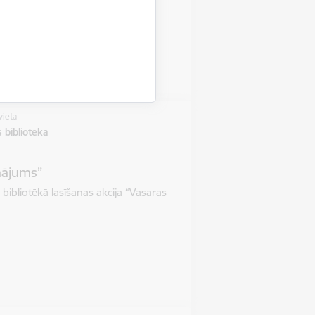
jdarbība
vieta
 bibliotēka
inājums”
 bibliotēkā lasīšanas akcija “Vasaras