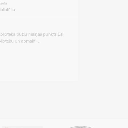
vieta
bliotēka
ibliotēkā pužļu maiņas punkts.Esi
bibliotēku un apmaini…