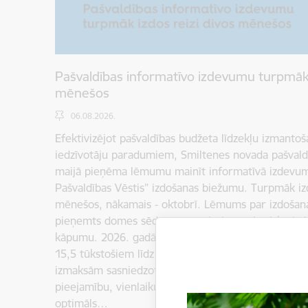
Pašvaldības informatīvo izdevumu turpmāk 
mēnešos
06.08.2026.
Efektivizējot pašvaldības budžeta līdzekļu izmantoš
iedzīvotāju paradumiem, Smiltenes novada pašval
maijā pieņēma lēmumu mainīt informatīvā izdevu
Pašvaldības Vēstis” izdošanas biežumu. Turpmāk iz
mēnešos, nākamais - oktobrī. Lēmums par izdošan
pieņemts domes sēdē, pamatojoties uz būtisku iz
kāpumu. 2026. gadā izdevuma izplatīšanas izmaksas
15,5 tūkstošiem līdz 23,4 tūkstošiem eiro, kopējām
izmaksām sasniedzot gandrīz 39 tūkstošus eiro. Lai
pieejamību, vienlaikus saimnieciski izmantojot pašv
optimāls…