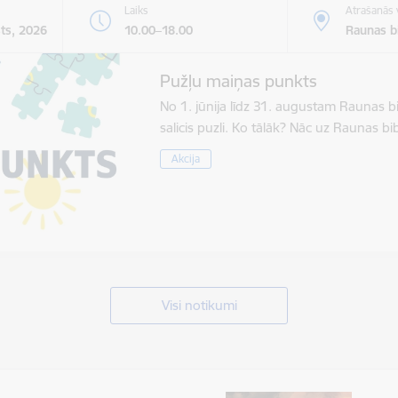
Laiks
Atrašanās 
sts, 2026
10.00–18.00
Raunas bi
Pužļu maiņas punkts
No 1. jūnija līdz 31. augustam Raunas b
salicis puzli. Ko tālāk? Nāc uz Raunas 
Akcija
Visi notikumi