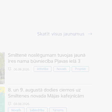
Skatīt visus jaunumus
Smiltenē noslēgumam tuvojas jaunā
īres nama būvniecība Pļavas ielā 3
Attīstība
Novads
Projekti
06.08.2026.
8. un 9. augustā dodies ciemos uz
Smiltenes novada Mājas kafejnīcām
04.08.2026.
Novads
Sabiedrība
Tūrisms