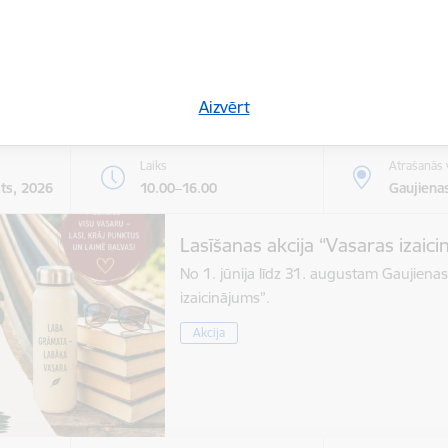
Kultūra
Sports
Tūrisms
Uzņēmē
Aizvērt
Laiks
Atrašanās 
sts, 2026
10.00–16.00
Gaujienas
Lasīšanas akcija “Vasaras izaic
No 1. jūnija līdz 31. augustam Gaujienas
izaicinājums”.
Akcija