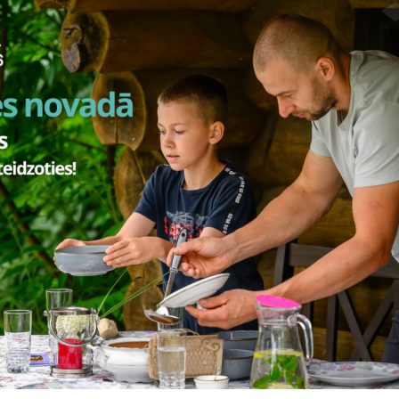
Visi jaunumi
Laiks
Atrašanās 
cembris,
8.00–20.00
Smiltene
2026. gada lielākie notikumi S