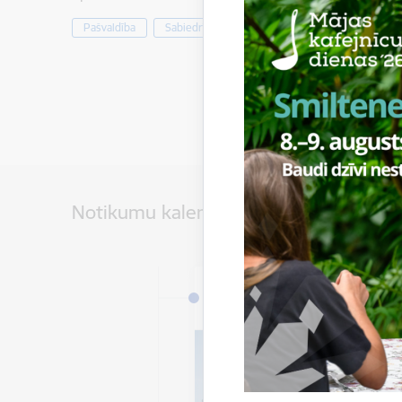
Pašvaldība
Sabiedrība
Notikumu kalendārs
Datums
5. janvāris, 2026 – 31. de
2026