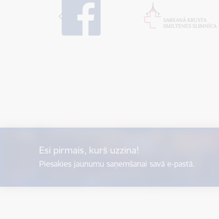
Esi pirmais, kurš uzzina!
Piesakies jaunumu saņemšanai savā e-pastā.
Kājene