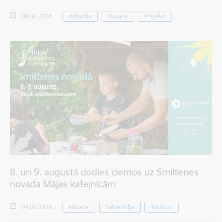
06.08.2026.
Attīstība
Novads
Projekti
8. un 9. augustā dodies ciemos uz Smiltenes
novada Mājas kafejnīcām
04.08.2026.
Novads
Sabiedrība
Tūrisms