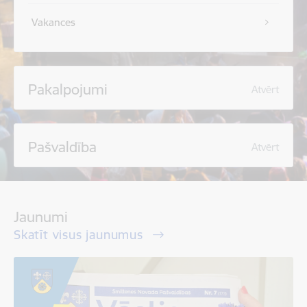
Vakances
Pakalpojumi
Atvērt
Pašvaldība
Atvērt
Jaunumi
Skatīt visus jaunumus