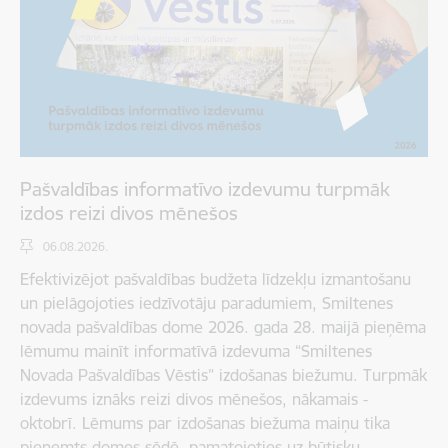
Pašvaldības informatīvo izdevumu turpmāk
izdos reizi divos mēnešos
06.08.2026.
Efektivizējot pašvaldības budžeta līdzekļu izmantošanu
un pielāgojoties iedzīvotāju paradumiem, Smiltenes
novada pašvaldības dome 2026. gada 28. maijā pieņēma
lēmumu mainīt informatīvā izdevuma “Smiltenes
Novada Pašvaldības Vēstis” izdošanas biežumu. Turpmāk
izdevums iznāks reizi divos mēnešos, nākamais -
oktobrī. Lēmums par izdošanas biežuma maiņu tika
pieņemts domes sēdē, pamatojoties uz būtisku