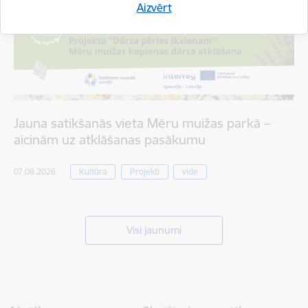
Aizvērt
Jauna satikšanās vieta Mēru muižas parkā –
aicinām uz atklāšanas pasākumu
07.08.2026.
Kultūra
Projekti
vide
Visi jaunumi