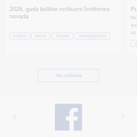
2026. gada lielākie notikumi Smiltenes
Pu
novadā
No 
puž
uz
Kultūra
Sports
Tūrisms
Uzņēmējdarbība
A
Visi notikumi