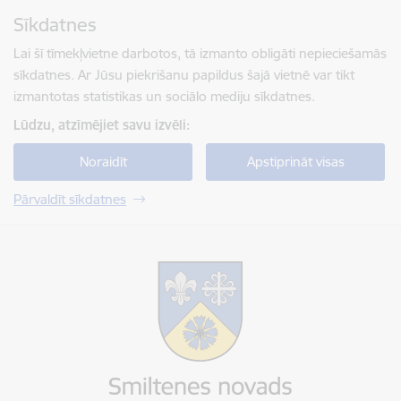
Pāriet uz lapas saturu
Sīkdatnes
Spied
lai meklētu
Enter
Lai šī tīmekļvietne darbotos, tā izmanto obligāti nepieciešamās
sīkdatnes. Ar Jūsu piekrišanu papildus šajā vietnē var tikt
izmantotas statistikas un sociālo mediju sīkdatnes.
Lūdzu, atzīmējiet savu izvēli:
Noraidīt
Apstiprināt visas
Pārvaldīt sīkdatnes
Smiltenes novada pašvaldība