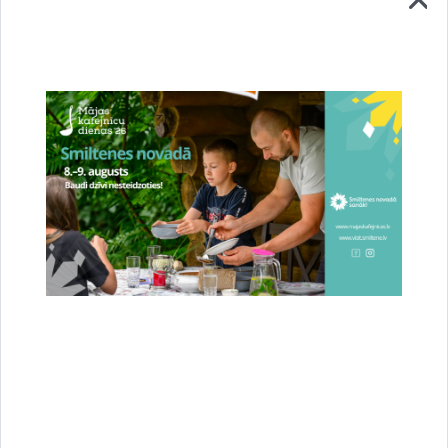
Stājies spēkā jaunais novada teritorijas
plānojums – Smiltene ieguvusi jaunas pilsētas
robežas
23.07.2026.
Attīstība
Novads
Sabiedrība