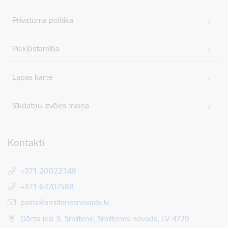
Privātuma politika
Piekļūstamība
Lapas karte
Sīkdatņu izvēles maiņa
Kontakti
+371 20022348
+371 64707588
E-pasts:
pasts@smiltenesnovads.lv
Dārza iela 3, Smiltene, Smiltenes novads, LV-4729