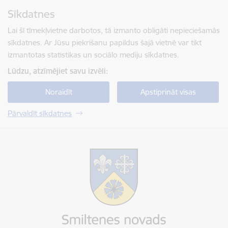
Pāriet uz lapas saturu
Sīkdatnes
Spied
lai meklētu
Enter
Lai šī tīmekļvietne darbotos, tā izmanto obligāti nepieciešamās
sīkdatnes. Ar Jūsu piekrišanu papildus šajā vietnē var tikt
izmantotas statistikas un sociālo mediju sīkdatnes.
Lūdzu, atzīmējiet savu izvēli:
Noraidīt
Apstiprināt visas
Pārvaldīt sīkdatnes
Smiltenes novada pašvaldība