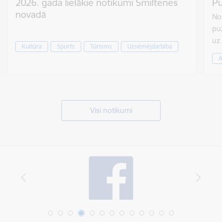
2026. gada lielākie notikumi Smiltenes
Pu
novadā
No 
puž
uz
Kultūra
Sports
Tūrisms
Uzņēmējdarbība
A
Visi notikumi