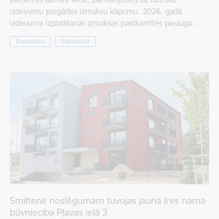
izdevumu piegādes izmaksu kāpumu. 2026. gadā
izdevuma izplatīšanas izmaksas pastkastītēs pieauga…
Pašvaldība
Sabiedrība
Smiltenē noslēgumam tuvojas jaunā īres nama
būvniecība Pļavas ielā 3