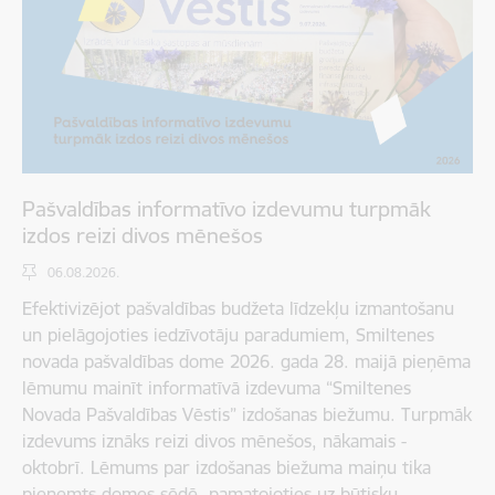
Pašvaldības informatīvo izdevumu turpmāk
izdos reizi divos mēnešos
06.08.2026.
Efektivizējot pašvaldības budžeta līdzekļu izmantošanu
un pielāgojoties iedzīvotāju paradumiem, Smiltenes
novada pašvaldības dome 2026. gada 28. maijā pieņēma
lēmumu mainīt informatīvā izdevuma “Smiltenes
Novada Pašvaldības Vēstis” izdošanas biežumu. Turpmāk
izdevums iznāks reizi divos mēnešos, nākamais -
oktobrī. Lēmums par izdošanas biežuma maiņu tika
pieņemts domes sēdē, pamatojoties uz būtisku