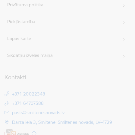
Privātuma politika
Piekļūstamība
Lapas karte
Sīkdatņu izvēles maiņa
Kontakti
+371 20022348
+371 64707588
E-pasts:
pasts@smiltenesnovads.lv
Dārza iela 3, Smiltene, Smiltenes novads, LV-4729