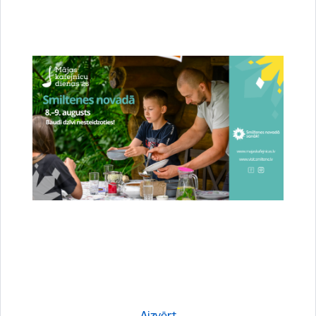
Stājies spēkā jaunais novada teritorijas
plānojums – Smiltene ieguvusi jaunas pilsētas
robežas
23.07.2026.
Attīstība
Novads
Sabiedrība
Aizvērt