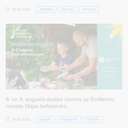
06.08.2026.
Attīstība
Novads
Projekti
8. un 9. augustā dodies ciemos uz Smiltenes
novada Mājas kafejnīcām
04.08.2026.
Novads
Sabiedrība
Tūrisms