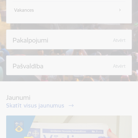
Vakances
Pakalpojumi
Atvērt
Pašvaldība
Atvērt
Jaunumi
Skatīt visus jaunumus