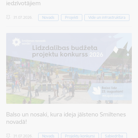
iedzīvotājiem
31.07.2026.
Novads
Projekti
Vide un infrastruktūra
Balso un nosaki, kura ideja jāīsteno Smiltenes
novadā!
31.07.2026.
Novads
Projektu konkursi
Sabiedrība