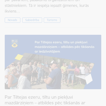
stāstniekiem. Tā ir iespēja iepazīt ģimenes, kurās
ikviens…
Novads
Sabiedrība
Tūrisms
Par Tiltejas ezeru, tiltu un piekļuvi
mazdārziņiem – atbildes pēc tikšanās ar