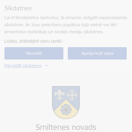
Pāriet uz lapas saturu
Sīkdatnes
Spied
lai meklētu
Enter
Lai šī tīmekļvietne darbotos, tā izmanto obligāti nepieciešamās
sīkdatnes. Ar Jūsu piekrišanu papildus šajā vietnē var tikt
izmantotas statistikas un sociālo mediju sīkdatnes.
Lūdzu, atzīmējiet savu izvēli:
Noraidīt
Apstiprināt visas
Pārvaldīt sīkdatnes
Smiltenes novada pašvaldība