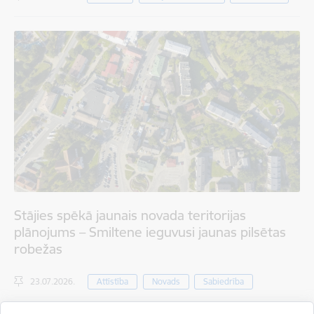
Stājies spēkā jaunais novada teritorijas
plānojums – Smiltene ieguvusi jaunas pilsētas
robežas
23.07.2026.
Attīstība
Novads
Sabiedrība