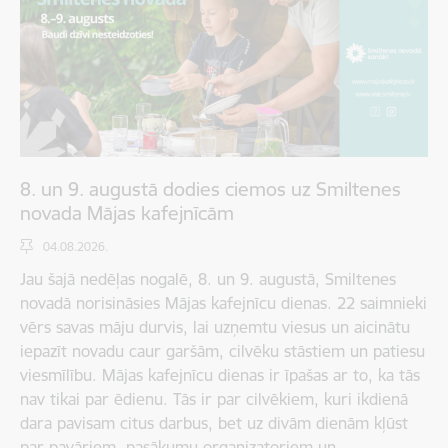
8. un 9. augustā dodies ciemos uz Smiltenes
novada Mājas kafejnīcām
04.08.2026.
Jau šajā nedēļas nogalē, 8. un 9. augustā, Smiltenes
novadā norisināsies Mājas kafejnīcu dienas. 22 saimnieki
vērs savas māju durvis, lai uzņemtu viesus un aicinātu
iepazīt novadu caur garšām, cilvēku stāstiem un patiesu
viesmīlību. Mājas kafejnīcu dienas ir īpašas ar to, ka tās
nav tikai par ēdienu. Tās ir par cilvēkiem, kuri ikdienā
dara pavisam citus darbus, bet uz divām dienām kļūst
par pavāriem, pasākumu organizatoriem un