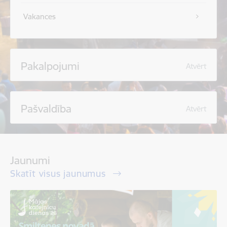
Vakances
Pakalpojumi
Atvērt
Pašvaldība
Atvērt
Jaunumi
Skatīt visus jaunumus