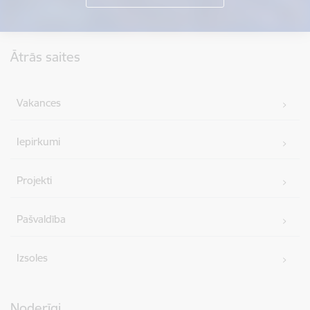
Kājene
Ātrās saites
Vakances
Iepirkumi
Projekti
Pašvaldība
Izsoles
Noderīgi