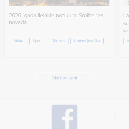
2026. gada lielākie notikumi Smiltenes
La
novadā
No 
las
Kultūra
Sports
Tūrisms
Uzņēmējdarbība
A
Visi notikumi