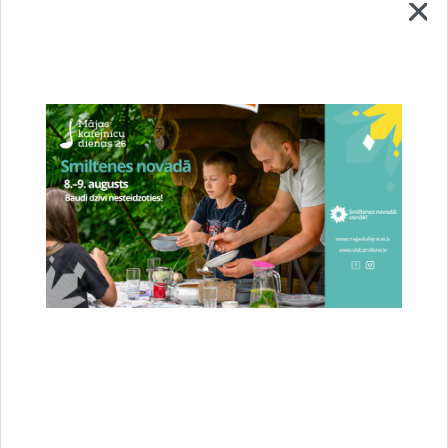
Smiltenieši aicināti uz tikšanos ar Saimniecības
pārvaldes pārstāvjiem
05.08.2026.
Iedzīvotāji
padomes
Sabiedrība