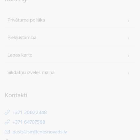
Privātuma politika
Piekļūstamība
Lapas karte
Sīkdatņu izvēles maiņa
Kontakti
+371 20022348
+371 64707588
E-pasts:
pasts@smiltenesnovads.lv