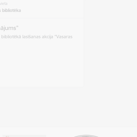
vieta
 bibliotēka
inājums”
 bibliotēkā lasīšanas akcija “Vasaras