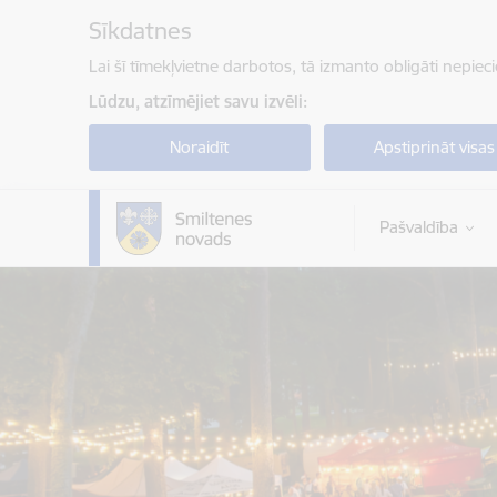
Pāriet uz lapas saturu
Sīkdatnes
Lai šī tīmekļvietne darbotos, tā izmanto obligāti nepiec
Lūdzu, atzīmējiet savu izvēli:
Noraidīt
Apstiprināt visas
Pašvaldība
Smiltenes novada pašvaldība