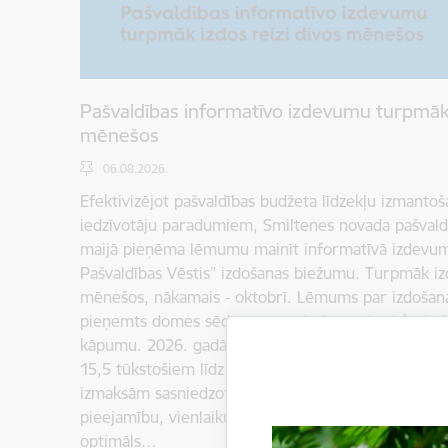
Pašvaldības informatīvo izdevumu turpmāk 
mēnešos
06.08.2026.
Efektivizējot pašvaldības budžeta līdzekļu izmantoš
iedzīvotāju paradumiem, Smiltenes novada pašval
maijā pieņēma lēmumu mainīt informatīvā izdevu
Pašvaldības Vēstis” izdošanas biežumu. Turpmāk iz
mēnešos, nākamais - oktobrī. Lēmums par izdošan
pieņemts domes sēdē, pamatojoties uz būtisku iz
kāpumu. 2026. gadā izdevuma izplatīšanas izmaksas
15,5 tūkstošiem līdz 23,4 tūkstošiem eiro, kopējām
izmaksām sasniedzot gandrīz 39 tūkstošus eiro. Lai
pieejamību, vienlaikus saimnieciski izmantojot pašv
optimāls…