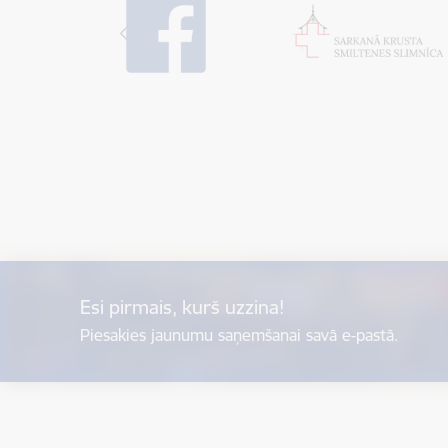
Esi pirmais, kurš uzzina!
Piesakies jaunumu saņemšanai savā e-pastā.
Kājene