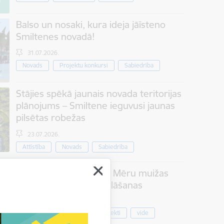
Balso un nosaki, kura ideja jāīsteno
Smiltenes novadā!
31.07.2026.
Novads
Projektu konkursi
Sabiedrība
Stājies spēkā jaunais novada teritorijas
plānojums – Smiltene ieguvusi jaunas
pilsētas robežas
23.07.2026.
Attīstība
Novads
Sabiedrība
Jauna satikšanās vieta Mēru muižas
parkā – aicinām uz atklāšanas
pasākumu
Kultūra
Projekti
vide
07.08.2026.