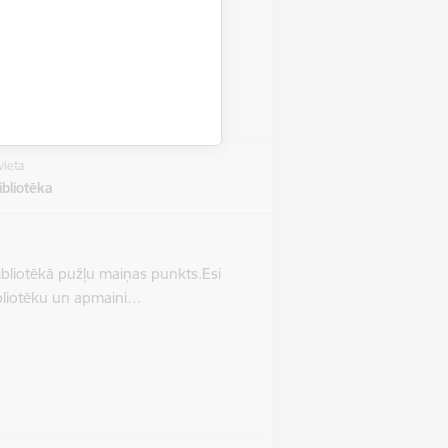
jdarbība
vieta
bliotēka
ibliotēkā pužļu maiņas punkts.Esi
bibliotēku un apmaini…