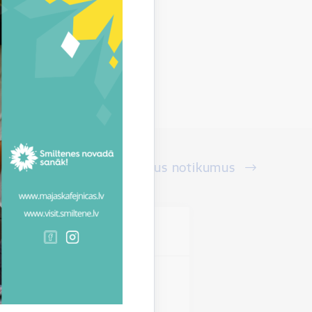
Skatīt visus notikumus
vieta
s novads
miltenes novadā