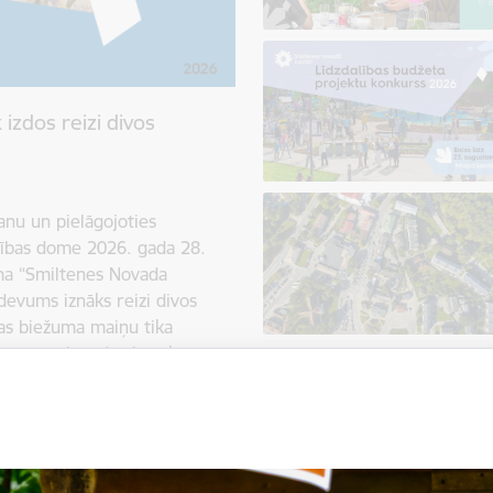
izdos reizi divos
anu un pielāgojoties
dības dome 2026. gada 28.
ma “Smiltenes Novada
devums iznāks reizi divos
as biežuma maiņu tika
devumu piegādes izmaksu
 pastkastītēs pieauga no
 drukas un izplatīšanas
 saglabātu informācijas
aldības resursus, tika meklēts