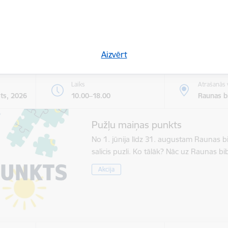
Kultūra
Sports
Tūrisms
Uzņēmē
Aizvērt
Laiks
Atrašanās 
sts, 2026
10.00–18.00
Raunas bi
Pužļu maiņas punkts
No 1. jūnija līdz 31. augustam Raunas b
salicis puzli. Ko tālāk? Nāc uz Raunas 
Akcija