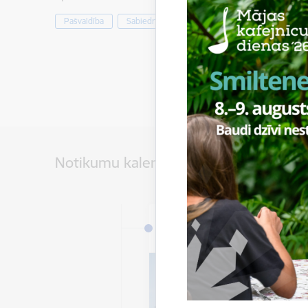
Pašvaldība
Sabiedrība
Notikumu kalendārs
Datums
5. janvāris, 2026 – 31. de
2026