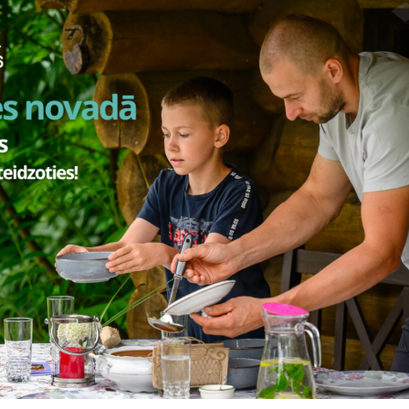
Visi jaunumi
Laiks
Atrašanās 
cembris,
8.00–20.00
Smiltene
2026. gada lielākie notikumi S