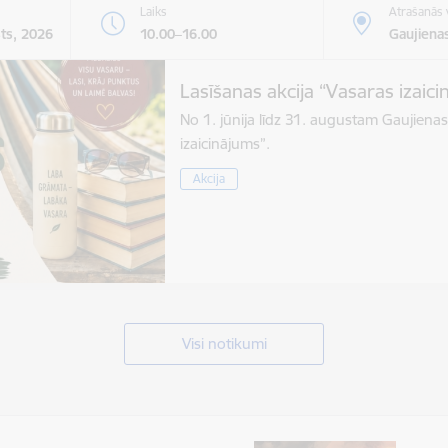
Laiks
Atrašanās 
sts, 2026
10.00–16.00
Gaujienas
Lasīšanas akcija “Vasaras izaic
No 1. jūnija līdz 31. augustam Gaujienas
izaicinājums”.
Akcija
Visi notikumi