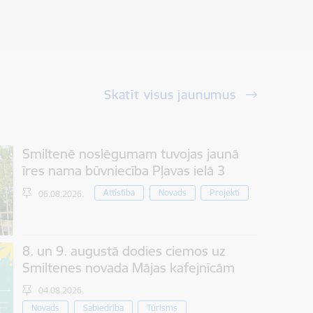
Skatīt visus jaunumus
Smiltenē noslēgumam tuvojas jaunā
īres nama būvniecība Pļavas ielā 3
Attīstība
Novads
Projekti
06.08.2026.
8. un 9. augustā dodies ciemos uz
Smiltenes novada Mājas kafejnīcām
04.08.2026.
Novads
Sabiedrība
Tūrisms