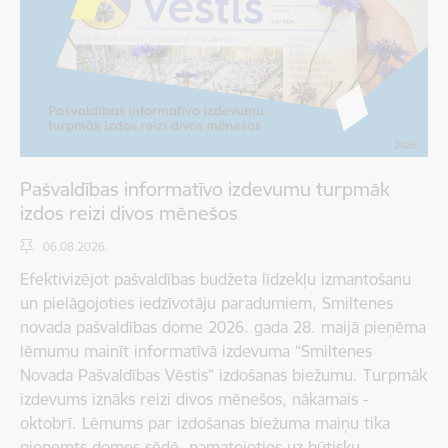
Pašvaldības informatīvo izdevumu turpmāk
izdos reizi divos mēnešos
06.08.2026.
Efektivizējot pašvaldības budžeta līdzekļu izmantošanu
un pielāgojoties iedzīvotāju paradumiem, Smiltenes
novada pašvaldības dome 2026. gada 28. maijā pieņēma
lēmumu mainīt informatīvā izdevuma “Smiltenes
Novada Pašvaldības Vēstis” izdošanas biežumu. Turpmāk
izdevums iznāks reizi divos mēnešos, nākamais -
oktobrī. Lēmums par izdošanas biežuma maiņu tika
pieņemts domes sēdē, pamatojoties uz būtisku