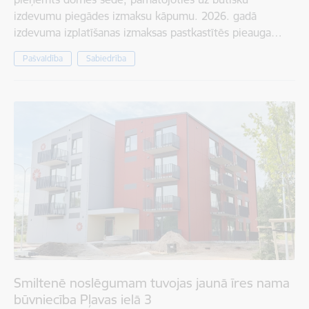
izdevumu piegādes izmaksu kāpumu. 2026. gadā
izdevuma izplatīšanas izmaksas pastkastītēs pieauga…
Pašvaldība
Sabiedrība
Smiltenē noslēgumam tuvojas jaunā īres nama
būvniecība Pļavas ielā 3