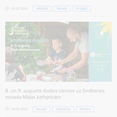
06.08.2026.
Attīstība
Novads
Projekti
8. un 9. augustā dodies ciemos uz Smiltenes
novada Mājas kafejnīcām
04.08.2026.
Novads
Sabiedrība
Tūrisms