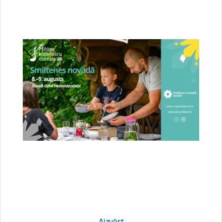
Stājies spēkā jaunais novada teritorijas
plānojums – Smiltene ieguvusi jaunas pilsētas
robežas
23.07.2026.
Attīstība
Novads
Sabiedrība
Aizvērt