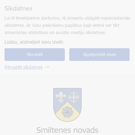
Pāriet uz lapas saturu
Sīkdatnes
Spied
lai meklētu
Enter
Lai šī tīmekļvietne darbotos, tā izmanto obligāti nepieciešamās
sīkdatnes. Ar Jūsu piekrišanu papildus šajā vietnē var tikt
izmantotas statistikas un sociālo mediju sīkdatnes.
Lūdzu, atzīmējiet savu izvēli:
Noraidīt
Apstiprināt visas
Pārvaldīt sīkdatnes
Smiltenes novada pašvaldība