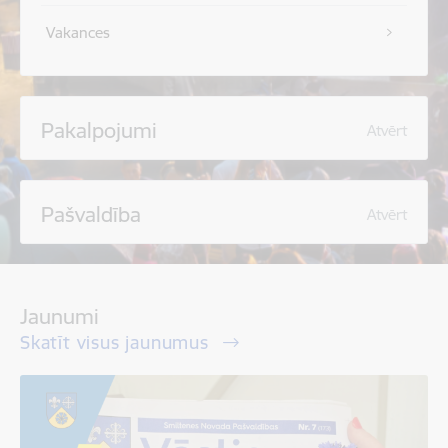
Vakances
Pakalpojumi
Atvērt
Pašvaldība
Atvērt
Jaunumi
Skatīt visus jaunumus