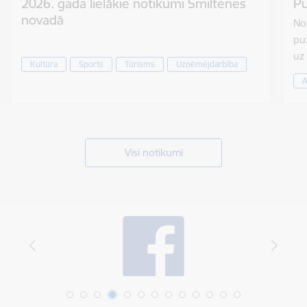
2026. gada lielākie notikumi Smiltenes
Pu
novadā
No 
puž
uz
Kultūra
Sports
Tūrisms
Uzņēmējdarbība
A
Visi notikumi