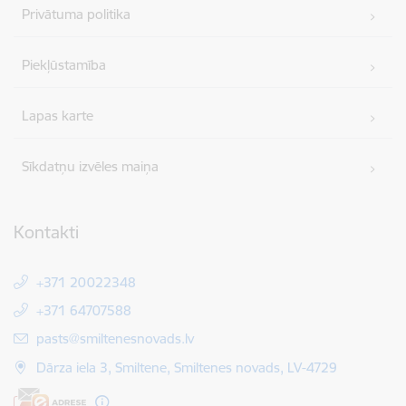
Privātuma politika
Piekļūstamība
Lapas karte
Sīkdatņu izvēles maiņa
Kontakti
+371 20022348
+371 64707588
E-pasts:
pasts@smiltenesnovads.lv
Dārza iela 3, Smiltene, Smiltenes novads, LV-4729