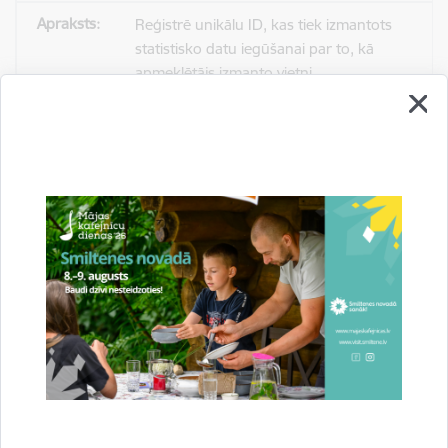
Reģistrē unikālu ID, kas tiek izmantots
statistisko datu iegūšanai par to, kā
apmeklētājs izmanto vietni.
2 gadi
_gat
Statistikas sīkdatnes (nepieciešamas, lai
uzlabotu vietnes darbību un
pakalpojumus)
Izmanto Google Analytics, lai samazinātu
pieprasījuma līmeni.
1 minūte