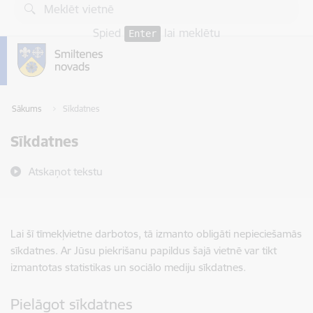
Pāriet uz lapas saturu
Spied
lai meklētu
Enter
Sākums
Sīkdatnes
Sīkdatnes
Atskaņot tekstu
Lai šī tīmekļvietne darbotos, tā izmanto obligāti nepieciešamās
sīkdatnes. Ar Jūsu piekrišanu papildus šajā vietnē var tikt
izmantotas statistikas un sociālo mediju sīkdatnes.
Pielāgot sīkdatnes