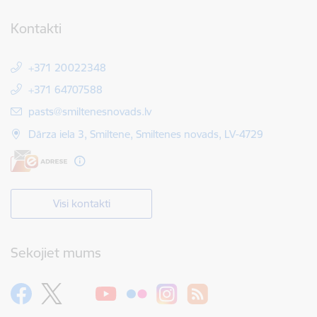
Kontakti
+371 20022348
+371 64707588
E-pasts:
pasts@smiltenesnovads.lv
Dārza iela 3, Smiltene, Smiltenes novads, LV-4729
Visi kontakti
Sekojiet mums