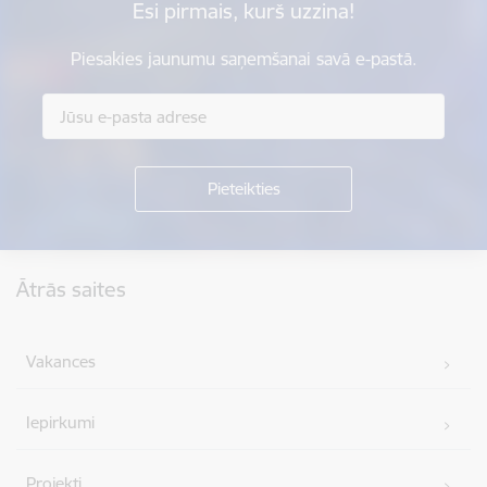
Esi pirmais, kurš uzzina!
Piesakies jaunumu saņemšanai savā e-pastā.
Kājene
Ātrās saites
Vakances
Iepirkumi
Projekti