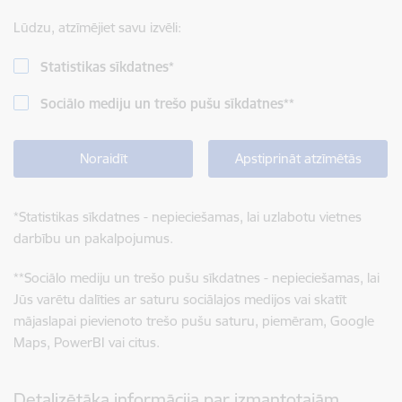
Lūdzu, atzīmējiet savu izvēli:
Statistikas sīkdatnes
*
Sociālo mediju un trešo pušu sīkdatnes
**
Noraidīt
Apstiprināt atzīmētās
*
Statistikas sīkdatnes - nepieciešamas, lai uzlabotu vietnes
darbību un pakalpojumus.
**
Sociālo mediju un trešo pušu sīkdatnes - nepieciešamas, lai
Jūs varētu dalīties ar saturu sociālajos medijos vai skatīt
mājaslapai pievienoto trešo pušu saturu, piemēram, Google
Maps, PowerBI vai citus.
Detalizētāka informācija par izmantotajām