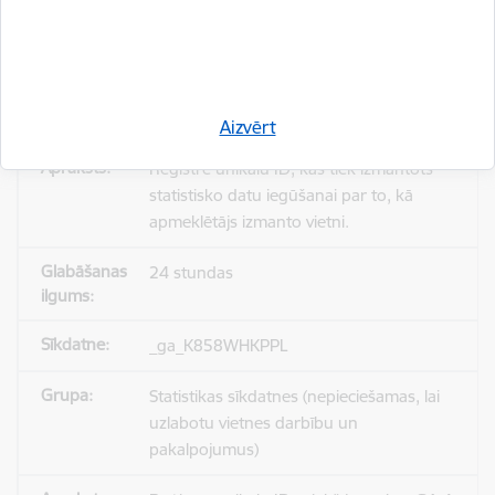
_gid
Statistikas sīkdatnes (nepieciešamas, lai
uzlabotu vietnes darbību un
pakalpojumus)
Aizvērt
Reģistrē unikālu ID, kas tiek izmantots
statistisko datu iegūšanai par to, kā
apmeklētājs izmanto vietni.
24 stundas
_ga_K858WHKPPL
Statistikas sīkdatnes (nepieciešamas, lai
uzlabotu vietnes darbību un
pakalpojumus)