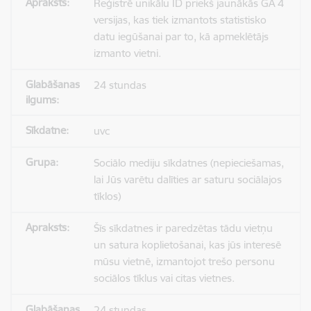
Reģistrē unikālu ID priekš jaunākās GA 4
versijas, kas tiek izmantots statistisko
datu iegūšanai par to, kā apmeklētājs
izmanto vietni.
24 stundas
uvc
Sociālo mediju sīkdatnes (nepieciešamas,
lai Jūs varētu dalīties ar saturu sociālajos
tīklos)
Šīs sīkdatnes ir paredzētas tādu vietņu
un satura koplietošanai, kas jūs interesē
mūsu vietnē, izmantojot trešo personu
sociālos tīklus vai citas vietnes.
24 stundas