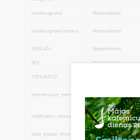
cookie-agreed
Nepieciešams
cookie-agreed-version
Nepieciešams
SESS<ID>
Nepieciešams
SES
Nepieciešams
TS01c44137
Nepieciešams
maintenance_message
Nepieciešams
notification_messages
Nepieciešams
auto_popup_showed
Nepieciešams