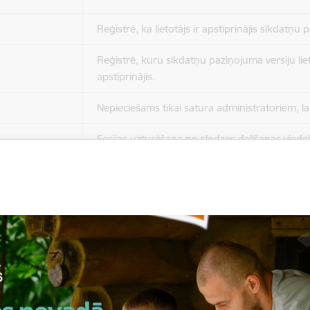
Reģistrē, ka lietotājs ir apstiprinājis sīkdatņu
Reģistrē, kuru sīkdatņu paziņojuma versiju liet
apstiprinājis.
Nepieciešams tikai satura administratoriem, lai
Sesijas uzturēšana no slodzes dalīšanas viedo
Drošības politikas sesija.
Sīkdatne ir nepieciešama, lai visiem lietotājiem
ziņojumus pēc tam, kad viņi ir izlasījuši un aizv
Sīkdatne ir nepieciešama, lai visiem lietotājiem
ziņojumus pēc tam, kad viņi ir izlasījuši un aizv
Reģistrē, ka tiek parādīts modālais logs.