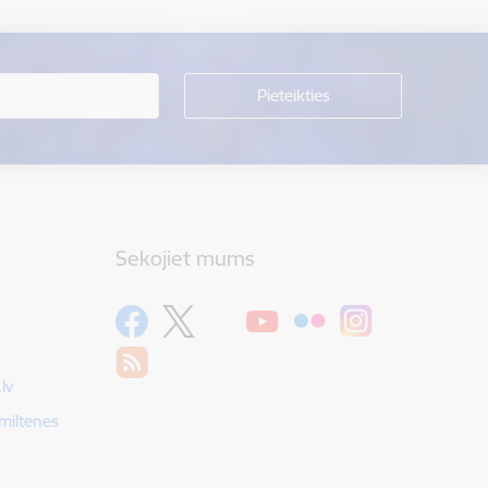
Sekojiet mums
lv
Smiltenes