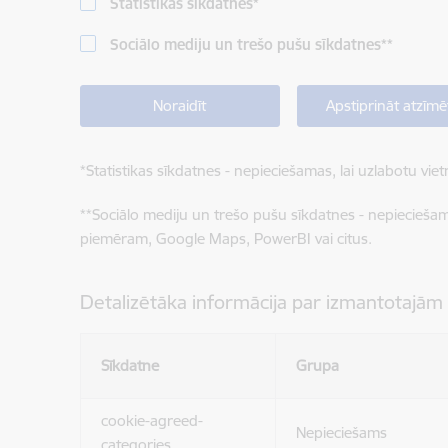
Statistikas sīkdatnes
*
Sociālo mediju un trešo pušu sīkdatnes
**
Noraidīt
Apstiprināt atzīmē
*
Statistikas sīkdatnes - nepieciešamas, lai uzlabotu v
**
Sociālo mediju un trešo pušu sīkdatnes - nepieciešamas
piemēram, Google Maps, PowerBI vai citus.
Detalizētāka informācija par izmantotajām
Sīkdatne
Grupa
cookie-agreed-
Nepieciešams
categories