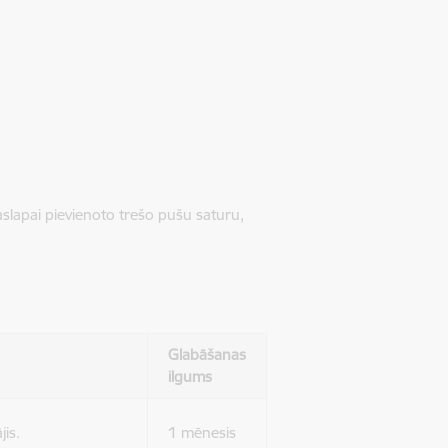
jaslapai pievienoto trešo pušu saturu,
Glabāšanas
ilgums
jis.
1 mēnesis