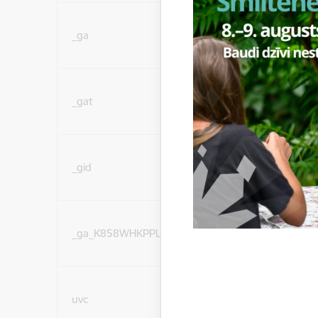
Statistikas sīkdatnes (
_ga
lai uzlabotu vietnes d
pakalpojumus)
Statistikas sīkdatnes (
_gat
lai uzlabotu vietnes d
pakalpojumus)
Statistikas sīkdatnes (
_gid
lai uzlabotu vietnes d
pakalpojumus)
Statistikas sīkdatnes (
_ga_K858WHKPPL
lai uzlabotu vietnes d
pakalpojumus)
Sociālo mediju sīkdatn
uvc
(nepieciešamas, lai Jūs 
ar saturu sociālajos tīk