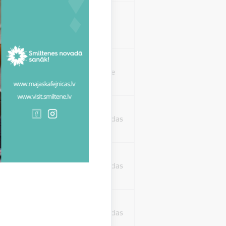
isko datu iegūšanai
2 gadi
rasījuma līmeni.
1 minūte
isko datu iegūšanai
24 stundas
as, kas tiek
ā apmeklētājs
24 stundas
ura koplietošanai,
o personu sociālos
24 stundas