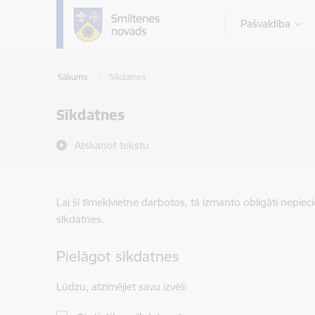
Pāriet uz lapas saturu
Pašvaldība
Sākums
Sīkdatnes
Sīkdatnes
Atskaņot tekstu
Lai šī tīmekļvietne darbotos, tā izmanto obligāti nepiec
sīkdatnes.
Pielāgot sīkdatnes
Lūdzu, atzīmējiet savu izvēli: