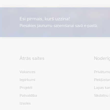
Esi pirmais, kurš uzzina!
Piesakies jaunumu saņemšanai savā e-pastā.
Kājene
Ātrās saites
Noderīg
Vakances
Privātuma
Iepirkumi
Piekļūsta
Projekti
Lapas kar
Pašvaldība
Sīkdatņu 
Izsoles