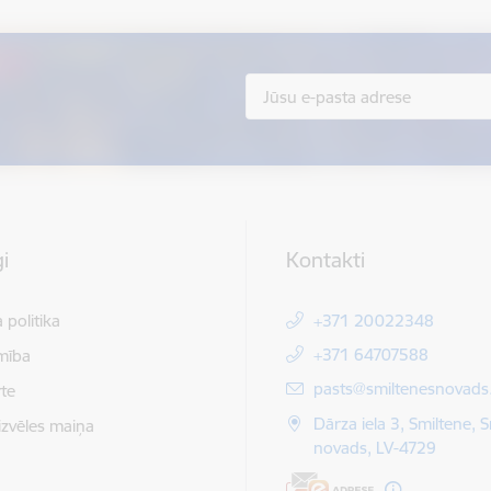
i
Kontakti
 politika
+371 20022348
+371 64707588
mība
E-pasts:
pasts@smiltenesnovads.
te
Dārza iela 3, Smiltene, 
izvēles maiņa
novads, LV-4729