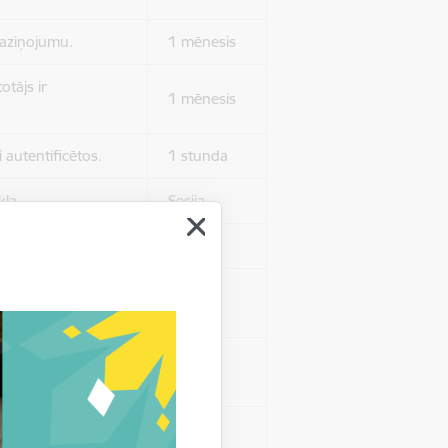
 paziņojumu.
1 mēnesis
otājs ir
1 mēnesis
 autentificētos.
1 stunda
kļa.
Sesija
Sesija
 nerādītu
Sesija
ēruši tos.
 nerādītu
Sesija
ēruši tos.
Sesija