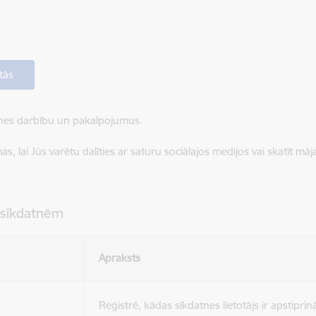
tās
ietnes darbību un pakalpojumus.
, lai Jūs varētu dalīties ar saturu sociālajos medijos vai skatīt mā
 sīkdatnēm
Apraksts
Reģistrē, kādas sīkdatnes lietotājs ir apstiprinā