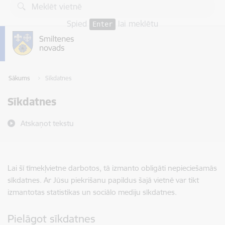
Pāriet uz lapas saturu
Spied
lai meklētu
Enter
Sākums
Sīkdatnes
Sīkdatnes
Atskaņot tekstu
Lai šī tīmekļvietne darbotos, tā izmanto obligāti nepieciešamās
sīkdatnes. Ar Jūsu piekrišanu papildus šajā vietnē var tikt
izmantotas statistikas un sociālo mediju sīkdatnes.
Pielāgot sīkdatnes