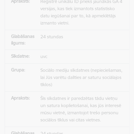
Reģistrē unikālu ID priekš jaunākās GA 4
versijas, kas tiek izmantots statistisko
datu iegūšanai par to, kā apmeklētājs
izmanto vietni.
24 stundas
uvc
Sociālo mediju sīkdatnes (nepieciešamas,
lai Jūs varētu dalīties ar saturu sociālajos
tīklos)
Šīs sīkdatnes ir paredzētas tādu vietņu
un satura koplietošanai, kas jūs interesē
mūsu vietnē, izmantojot trešo personu
sociālos tīklus vai citas vietnes.
24 stundas