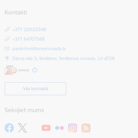
Kontakti
+371 20022348
+371 64707588
E-pasts:
pasts@smiltenesnovads.lv
Dārza iela 3, Smiltene, Smiltenes novads, LV-4729
Visi kontakti
Sekojiet mums