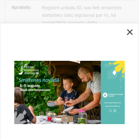
Reģistrē unikālu ID, kas tiek izmantots
statistisko datu iegūšanai par to, kā
apmeklētājs izmanto vietni.
2 gadi
_gat
Statistikas sīkdatnes (nepieciešamas, lai
uzlabotu vietnes darbību un
pakalpojumus)
Izmanto Google Analytics, lai samazinātu
pieprasījuma līmeni.
1 minūte