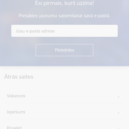
Esi pirmais, kurš uzzina!
Piesakies jaunumu saņemšanai savā e-pastā.
Kājene
Ātrās saites
Vakances
Iepirkumi
Projekti