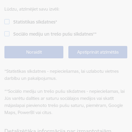
Lūdzu, atzīmējiet savu izvēli:
Statistikas sīkdatnes
*
Sociālo mediju un trešo pušu sīkdatnes
**
Noraidīt
Apstiprināt atzīmētās
*
Statistikas sīkdatnes - nepieciešamas, lai uzlabotu vietnes
darbību un pakalpojumus.
**
Sociālo mediju un trešo pušu sīkdatnes - nepieciešamas, lai
Jūs varētu dalīties ar saturu sociālajos medijos vai skatīt
mājaslapai pievienoto trešo pušu saturu, piemēram, Google
Maps, PowerBI vai citus.
Detalizētāka informācija par izmantotajām