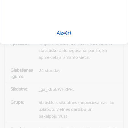
_gid
Statistikas sīkdatnes (nepieciešamas, lai
uzlabotu vietnes darbību un
pakalpojumus)
Aizvērt
Reģistrē unikālu ID, kas tiek izmantots
statistisko datu iegūšanai par to, kā
apmeklētājs izmanto vietni.
24 stundas
_ga_K858WHKPPL
Statistikas sīkdatnes (nepieciešamas, lai
uzlabotu vietnes darbību un
pakalpojumus)