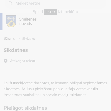
Pāriet uz lapas saturu
Spied
lai meklētu
Enter
Sākums
Sīkdatnes
Sīkdatnes
Atskaņot tekstu
Lai šī tīmekļvietne darbotos, tā izmanto obligāti nepieciešamās
sīkdatnes. Ar Jūsu piekrišanu papildus šajā vietnē var tikt
izmantotas statistikas un sociālo mediju sīkdatnes.
Pielāgot sīkdatnes