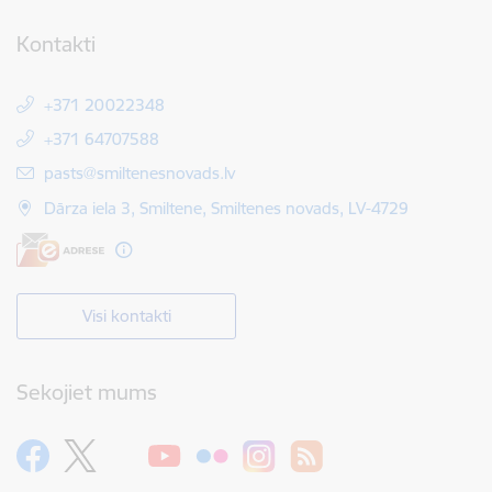
Kontakti
+371 20022348
+371 64707588
E-pasts:
pasts@smiltenesnovads.lv
Dārza iela 3, Smiltene, Smiltenes novads, LV-4729
Visi kontakti
Sekojiet mums