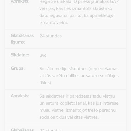
Reģistrē unikālu ID priekš jaunākās GA 4
versijas, kas tiek izmantots statistisko
datu iegūšanai par to, kā apmeklētājs
izmanto vietni.
24 stundas
uvc
Sociālo mediju sīkdatnes (nepieciešamas,
lai Jūs varētu dalīties ar saturu sociālajos
tīklos)
Šīs sīkdatnes ir paredzētas tādu vietņu
un satura koplietošanai, kas jūs interesē
mūsu vietnē, izmantojot trešo personu
sociālos tīklus vai citas vietnes.
24 stundas