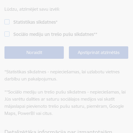
Lūdzu, atzīmējiet savu izvēli:
Statistikas sīkdatnes
*
Sociālo mediju un trešo pušu sīkdatnes
**
Noraidīt
Apstiprināt atzīmētās
*
Statistikas sīkdatnes - nepieciešamas, lai uzlabotu vietnes
darbību un pakalpojumus.
**
Sociālo mediju un trešo pušu sīkdatnes - nepieciešamas, lai
Jūs varētu dalīties ar saturu sociālajos medijos vai skatīt
mājaslapai pievienoto trešo pušu saturu, piemēram, Google
Maps, PowerBI vai citus.
Detalizētāka informācija par izmantotajām