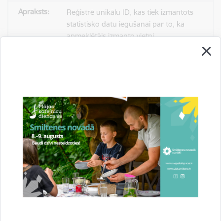
Reģistrē unikālu ID, kas tiek izmantots
statistisko datu iegūšanai par to, kā
apmeklētājs izmanto vietni.
2 gadi
_gat
Statistikas sīkdatnes (nepieciešamas, lai
uzlabotu vietnes darbību un
pakalpojumus)
Izmanto Google Analytics, lai samazinātu
pieprasījuma līmeni.
1 minūte