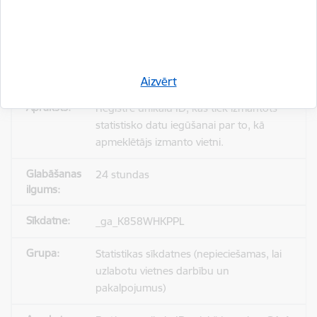
_gid
Statistikas sīkdatnes (nepieciešamas, lai
uzlabotu vietnes darbību un
pakalpojumus)
Aizvērt
Reģistrē unikālu ID, kas tiek izmantots
statistisko datu iegūšanai par to, kā
apmeklētājs izmanto vietni.
24 stundas
_ga_K858WHKPPL
Statistikas sīkdatnes (nepieciešamas, lai
uzlabotu vietnes darbību un
pakalpojumus)