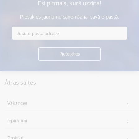
Esi pirmais, kurš uzzina!
Piesakies jaunumu saņemšanai savā e-pastā.
Kājene
Ātrās saites
Vakances
Iepirkumi
Projekti