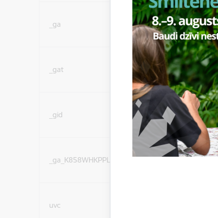
Statistikas sīkdatnes (
_ga
lai uzlabotu vietnes d
pakalpojumus)
Statistikas sīkdatnes (
_gat
lai uzlabotu vietnes d
pakalpojumus)
Statistikas sīkdatnes (
_gid
lai uzlabotu vietnes d
pakalpojumus)
Statistikas sīkdatnes (
_ga_K858WHKPPL
lai uzlabotu vietnes d
pakalpojumus)
Sociālo mediju sīkdatn
uvc
(nepieciešamas, lai Jūs 
ar saturu sociālajos tīk