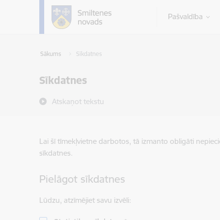
Pāriet uz lapas saturu
Pašvaldība
Sākums
Sīkdatnes
Sīkdatnes
Atskaņot tekstu
Lai šī tīmekļvietne darbotos, tā izmanto obligāti nepiec
sīkdatnes.
Pielāgot sīkdatnes
Lūdzu, atzīmējiet savu izvēli: