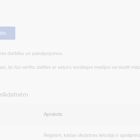
tās
ietnes darbību un pakalpojumus.
, lai Jūs varētu dalīties ar saturu sociālajos medijos vai skatīt mā
 sīkdatnēm
Apraksts
Reģistrē, kādas sīkdatnes lietotājs ir apstiprinā