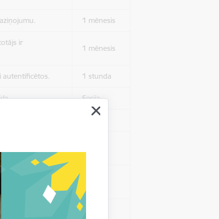
 paziņojumu.
1 mēnesis
otājs ir
1 mēnesis
 autentificētos.
1 stunda
kļa.
Sesija
Sesija
 nerādītu
Sesija
ēruši tos.
 nerādītu
Sesija
ēruši tos.
Sesija