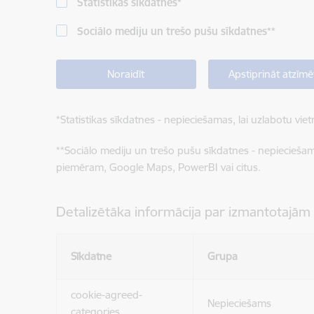
Statistikas sīkdatnes
*
Sociālo mediju un trešo pušu sīkdatnes
**
Noraidīt
Apstiprināt atzīmē
*
Statistikas sīkdatnes - nepieciešamas, lai uzlabotu v
**
Sociālo mediju un trešo pušu sīkdatnes - nepieciešamas
piemēram, Google Maps, PowerBI vai citus.
Detalizētāka informācija par izmantotajām
Sīkdatne
Grupa
cookie-agreed-
Nepieciešams
categories