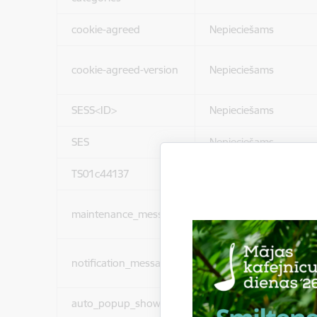
cookie-agreed
Nepieciešams
cookie-agreed-version
Nepieciešams
SESS<ID>
Nepieciešams
SES
Nepieciešams
TS01c44137
Nepieciešams
maintenance_message
Nepieciešams
notification_messages
Nepieciešams
auto_popup_showed
Nepieciešams