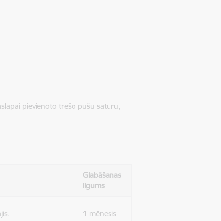
jaslapai pievienoto trešo pušu saturu,
Glabāšanas
ilgums
jis.
1 mēnesis