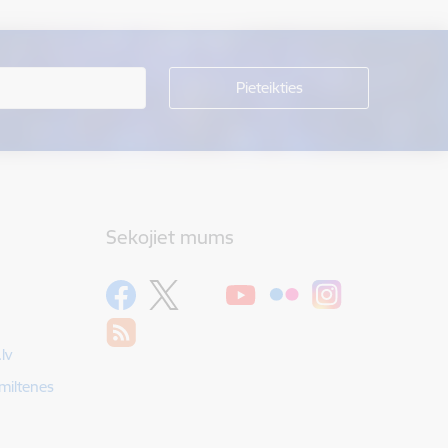
Sekojiet mums
lv
Smiltenes