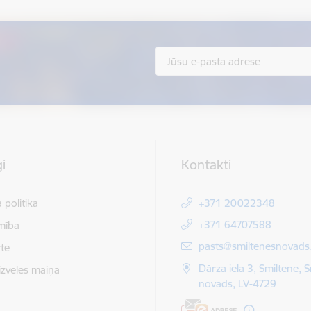
i
Kontakti
 politika
+371 20022348
+371 64707588
mība
E-pasts:
pasts@smiltenesnovads.
te
Dārza iela 3, Smiltene, 
izvēles maiņa
novads, LV-4729