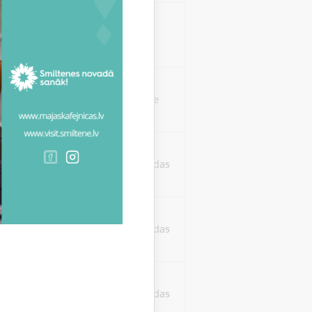
isko datu iegūšanai
2 gadi
rasījuma līmeni.
1 minūte
isko datu iegūšanai
24 stundas
as, kas tiek
ā apmeklētājs
24 stundas
ura koplietošanai,
o personu sociālos
24 stundas