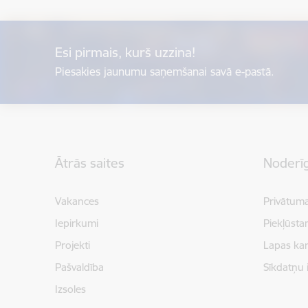
Esi pirmais, kurš uzzina!
Piesakies jaunumu saņemšanai savā e-pastā.
Kājene
Ātrās saites
Noderīg
Vakances
Privātuma
Iepirkumi
Piekļūsta
Projekti
Lapas kar
Pašvaldība
Sīkdatņu 
Izsoles