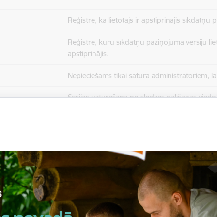
Reģistrē, ka lietotājs ir apstiprinājis sīkdatņu
Reģistrē, kuru sīkdatņu paziņojuma versiju liet
apstiprinājis.
Nepieciešams tikai satura administratoriem, lai
Sesijas uzturēšana no slodzes dalīšanas viedo
Drošības politikas sesija.
Sīkdatne ir nepieciešama, lai visiem lietotājiem
ziņojumus pēc tam, kad viņi ir izlasījuši un aizv
Sīkdatne ir nepieciešama, lai visiem lietotājiem
ziņojumus pēc tam, kad viņi ir izlasījuši un aizv
Reģistrē, ka tiek parādīts modālais logs.