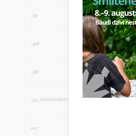
Statistikas sīkdatnes (
_ga
lai uzlabotu vietnes d
pakalpojumus)
Statistikas sīkdatnes (
_gat
lai uzlabotu vietnes d
pakalpojumus)
Statistikas sīkdatnes (
_gid
lai uzlabotu vietnes d
pakalpojumus)
Statistikas sīkdatnes (
_ga_K858WHKPPL
lai uzlabotu vietnes d
pakalpojumus)
Sociālo mediju sīkdatn
uvc
(nepieciešamas, lai Jūs 
ar saturu sociālajos tīk