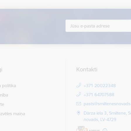
i
Kontakti
 politika
+371 20022348
+371 64707588
mība
E-pasts:
pasts@smiltenesnovads.
te
Dārza iela 3, Smiltene, 
izvēles maiņa
novads, LV-4729