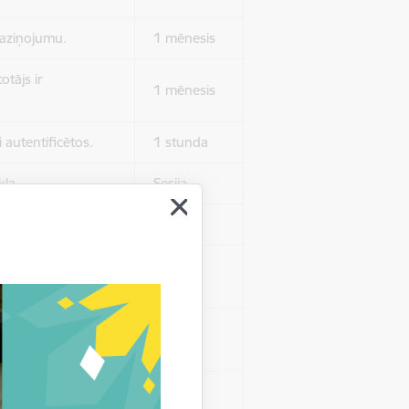
 paziņojumu.
1 mēnesis
otājs ir
1 mēnesis
 autentificētos.
1 stunda
kļa.
Sesija
Sesija
 nerādītu
Sesija
ēruši tos.
 nerādītu
Sesija
ēruši tos.
Sesija