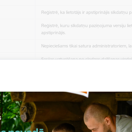
Reģistrē, ka lietotājs ir apstiprinājis sīkdatņu
Reģistrē, kuru sīkdatņu paziņojuma versiju liet
apstiprinājis.
Nepieciešams tikai satura administratoriem, lai
Sesijas uzturēšana no slodzes dalīšanas viedo
Drošības politikas sesija.
Sīkdatne ir nepieciešama, lai visiem lietotājiem
ziņojumus pēc tam, kad viņi ir izlasījuši un aizv
Sīkdatne ir nepieciešama, lai visiem lietotājiem
ziņojumus pēc tam, kad viņi ir izlasījuši un aizv
Reģistrē, ka tiek parādīts modālais logs.