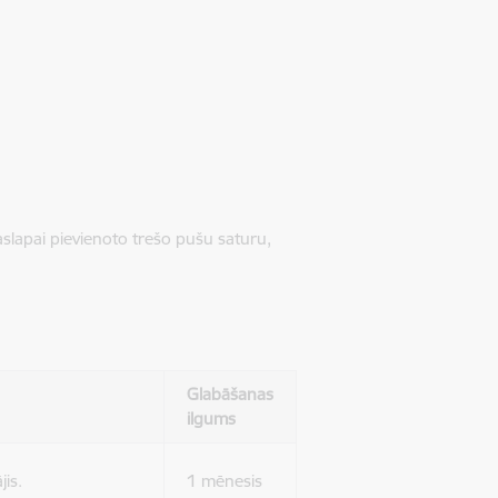
jaslapai pievienoto trešo pušu saturu,
Glabāšanas
ilgums
jis.
1 mēnesis