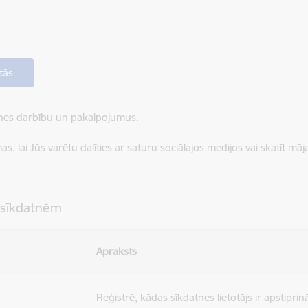
tās
ietnes darbību un pakalpojumus.
, lai Jūs varētu dalīties ar saturu sociālajos medijos vai skatīt mā
 sīkdatnēm
Apraksts
Reģistrē, kādas sīkdatnes lietotājs ir apstiprinā