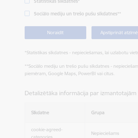
Statistikas sīkdatnes
*
Sociālo mediju un trešo pušu sīkdatnes
**
Noraidīt
Apstiprināt atzīmē
*
Statistikas sīkdatnes - nepieciešamas, lai uzlabotu v
**
Sociālo mediju un trešo pušu sīkdatnes - nepieciešamas
piemēram, Google Maps, PowerBI vai citus.
Detalizētāka informācija par izmantotajām
Sīkdatne
Grupa
cookie-agreed-
Nepieciešams
categories