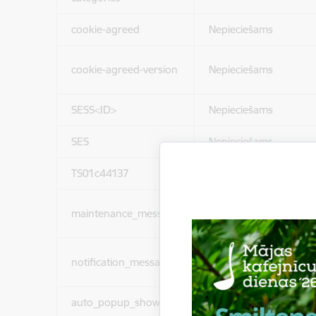
cookie-agreed
Nepieciešams
cookie-agreed-version
Nepieciešams
SESS<ID>
Nepieciešams
SES
Nepieciešams
TS01c44137
Nepieciešams
maintenance_message
Nepieciešams
notification_messages
Nepieciešams
auto_popup_showed
Nepieciešams