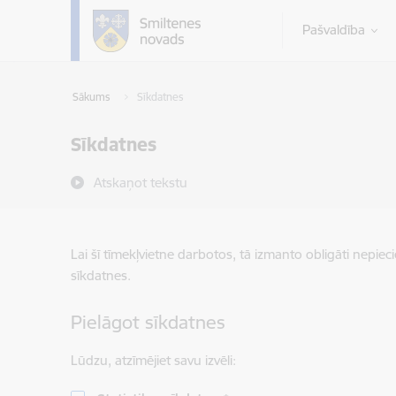
Pāriet uz lapas saturu
Pašvaldība
Sākums
Sīkdatnes
Sīkdatnes
Atskaņot tekstu
Lai šī tīmekļvietne darbotos, tā izmanto obligāti nepiec
sīkdatnes.
Pielāgot sīkdatnes
Lūdzu, atzīmējiet savu izvēli: