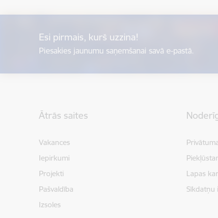
Esi pirmais, kurš uzzina!
Piesakies jaunumu saņemšanai savā e-pastā.
Kājene
Ātrās saites
Noderīg
Vakances
Privātuma
Iepirkumi
Piekļūsta
Projekti
Lapas kar
Pašvaldība
Sīkdatņu 
Izsoles