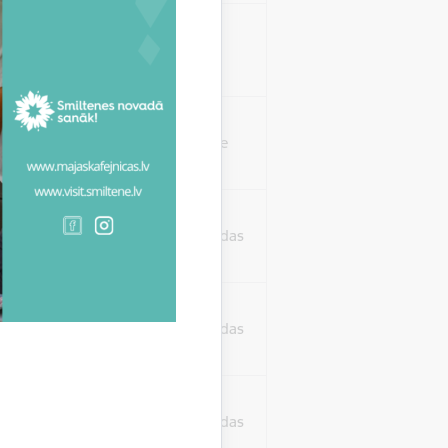
isko datu iegūšanai
2 gadi
rasījuma līmeni.
1 minūte
isko datu iegūšanai
24 stundas
as, kas tiek
ā apmeklētājs
24 stundas
ura koplietošanai,
o personu sociālos
24 stundas