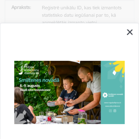
Reģistrē unikālu ID, kas tiek izmantots
statistisko datu iegūšanai par to, kā
apmeklētājs izmanto vietni.
2 gadi
_gat
Statistikas sīkdatnes (nepieciešamas, lai
uzlabotu vietnes darbību un
pakalpojumus)
Izmanto Google Analytics, lai samazinātu
pieprasījuma līmeni.
1 minūte