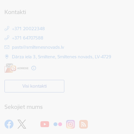
Kontakti
+371 20022348
+371 64707588
E-pasts:
pasts@smiltenesnovads.lv
Dārza iela 3, Smiltene, Smiltenes novads, LV-4729
Visi kontakti
Sekojiet mums