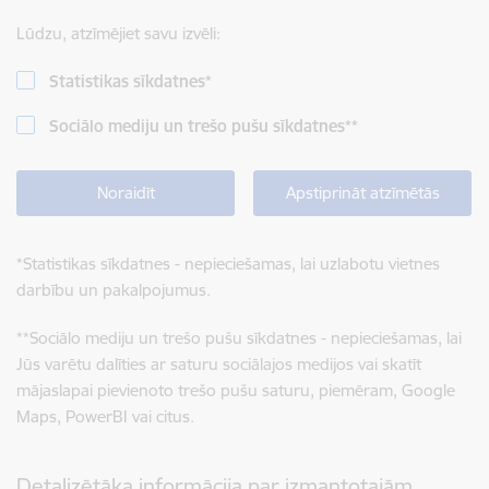
Lūdzu, atzīmējiet savu izvēli:
Statistikas sīkdatnes
*
Sociālo mediju un trešo pušu sīkdatnes
**
Noraidīt
Apstiprināt atzīmētās
*
Statistikas sīkdatnes - nepieciešamas, lai uzlabotu vietnes
darbību un pakalpojumus.
**
Sociālo mediju un trešo pušu sīkdatnes - nepieciešamas, lai
Jūs varētu dalīties ar saturu sociālajos medijos vai skatīt
mājaslapai pievienoto trešo pušu saturu, piemēram, Google
Maps, PowerBI vai citus.
Detalizētāka informācija par izmantotajām