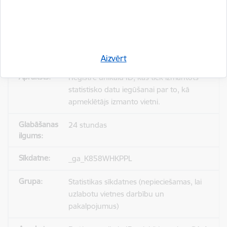
_gid
Statistikas sīkdatnes (nepieciešamas, lai
uzlabotu vietnes darbību un
pakalpojumus)
Aizvērt
Reģistrē unikālu ID, kas tiek izmantots
statistisko datu iegūšanai par to, kā
apmeklētājs izmanto vietni.
24 stundas
_ga_K858WHKPPL
Statistikas sīkdatnes (nepieciešamas, lai
uzlabotu vietnes darbību un
pakalpojumus)