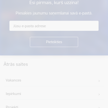
Esi pirmais, kurš uzzina!
Piesakies jaunumu saņemšanai savā e-pastā.
Kājene
Ātrās saites
Vakances
Iepirkumi
Projekti