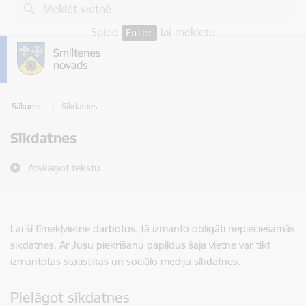
Pāriet uz lapas saturu
Spied
lai meklētu
Enter
Sākums
Sīkdatnes
Sīkdatnes
Atskaņot tekstu
Lai šī tīmekļvietne darbotos, tā izmanto obligāti nepieciešamās
sīkdatnes. Ar Jūsu piekrišanu papildus šajā vietnē var tikt
izmantotas statistikas un sociālo mediju sīkdatnes.
Pielāgot sīkdatnes