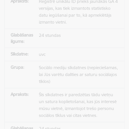
Reģistrē unikālu ID priekš jaunākās GA 4
versijas, kas tiek izmantots statistisko
datu iegūšanai par to, kā apmeklētājs
izmanto vietni.
24 stundas
uvc
Sociālo mediju sīkdatnes (nepieciešamas,
lai Jūs varētu dalīties ar saturu sociālajos
tīklos)
Šīs sīkdatnes ir paredzētas tādu vietņu
un satura koplietošanai, kas jūs interesē
mūsu vietnē, izmantojot trešo personu
sociālos tīklus vai citas vietnes.
24 stundas