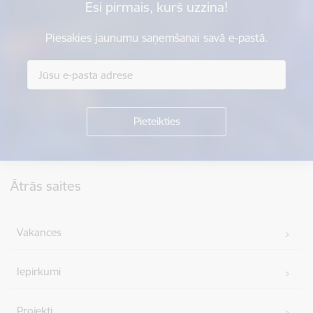
Esi pirmais, kurš uzzina!
Piesakies jaunumu saņemšanai savā e-pastā.
Kājene
Ātrās saites
Vakances
Iepirkumi
Projekti