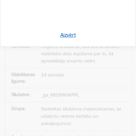
_gid
Statistikas sīkdatnes (nepieciešamas, lai
uzlabotu vietnes darbību un
pakalpojumus)
Aizvērt
Reģistrē unikālu ID, kas tiek izmantots
statistisko datu iegūšanai par to, kā
apmeklētājs izmanto vietni.
24 stundas
_ga_K858WHKPPL
Statistikas sīkdatnes (nepieciešamas, lai
uzlabotu vietnes darbību un
pakalpojumus)