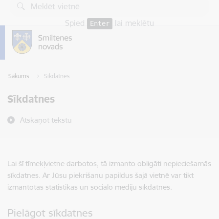
Pāriet uz lapas saturu
Spied
lai meklētu
Enter
Sākums
Sīkdatnes
Sīkdatnes
Atskaņot tekstu
Lai šī tīmekļvietne darbotos, tā izmanto obligāti nepieciešamās
sīkdatnes. Ar Jūsu piekrišanu papildus šajā vietnē var tikt
izmantotas statistikas un sociālo mediju sīkdatnes.
Pielāgot sīkdatnes