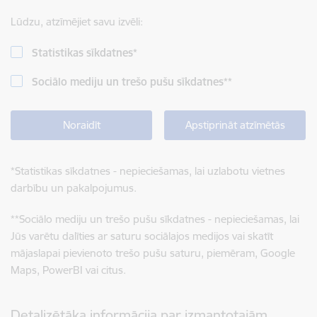
Lūdzu, atzīmējiet savu izvēli:
Statistikas sīkdatnes
*
Sociālo mediju un trešo pušu sīkdatnes
**
Noraidīt
Apstiprināt atzīmētās
*
Statistikas sīkdatnes - nepieciešamas, lai uzlabotu vietnes
darbību un pakalpojumus.
**
Sociālo mediju un trešo pušu sīkdatnes - nepieciešamas, lai
Jūs varētu dalīties ar saturu sociālajos medijos vai skatīt
mājaslapai pievienoto trešo pušu saturu, piemēram, Google
Maps, PowerBI vai citus.
Detalizētāka informācija par izmantotajām