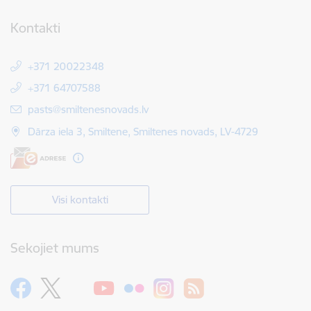
Kontakti
+371 20022348
+371 64707588
E-pasts:
pasts@smiltenesnovads.lv
Dārza iela 3, Smiltene, Smiltenes novads, LV-4729
Visi kontakti
Sekojiet mums