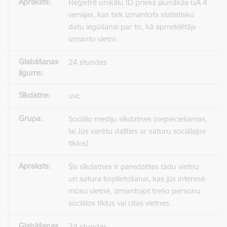
Reģistrē unikālu ID priekš jaunākās GA 4
versijas, kas tiek izmantots statistisko
datu iegūšanai par to, kā apmeklētājs
izmanto vietni.
24 stundas
uvc
Sociālo mediju sīkdatnes (nepieciešamas,
lai Jūs varētu dalīties ar saturu sociālajos
tīklos)
Šīs sīkdatnes ir paredzētas tādu vietņu
un satura koplietošanai, kas jūs interesē
mūsu vietnē, izmantojot trešo personu
sociālos tīklus vai citas vietnes.
24 stundas