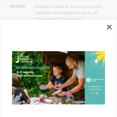
Reģistrē unikālu ID, kas tiek izmantots
statistisko datu iegūšanai par to, kā
apmeklētājs izmanto vietni.
2 gadi
_gat
Statistikas sīkdatnes (nepieciešamas, lai
uzlabotu vietnes darbību un
pakalpojumus)
Izmanto Google Analytics, lai samazinātu
pieprasījuma līmeni.
1 minūte