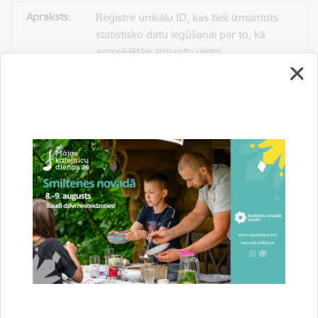
Reģistrē unikālu ID, kas tiek izmantots
statistisko datu iegūšanai par to, kā
apmeklētājs izmanto vietni.
2 gadi
_gat
Statistikas sīkdatnes (nepieciešamas, lai
uzlabotu vietnes darbību un
pakalpojumus)
Izmanto Google Analytics, lai samazinātu
pieprasījuma līmeni.
1 minūte