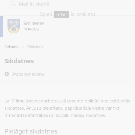
Pāriet uz lapas saturu
Spied
lai meklētu
Enter
Sākums
Sīkdatnes
Sīkdatnes
Atskaņot tekstu
Lai šī tīmekļvietne darbotos, tā izmanto obligāti nepieciešamās
sīkdatnes. Ar Jūsu piekrišanu papildus šajā vietnē var tikt
izmantotas statistikas un sociālo mediju sīkdatnes.
Pielāgot sīkdatnes