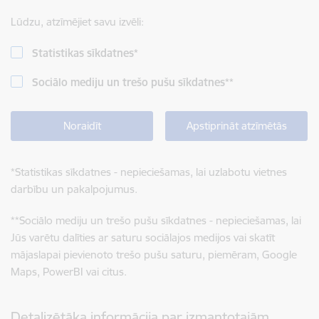
Lūdzu, atzīmējiet savu izvēli:
Statistikas sīkdatnes
*
Sociālo mediju un trešo pušu sīkdatnes
**
Noraidīt
Apstiprināt atzīmētās
*
Statistikas sīkdatnes - nepieciešamas, lai uzlabotu vietnes
darbību un pakalpojumus.
**
Sociālo mediju un trešo pušu sīkdatnes - nepieciešamas, lai
Jūs varētu dalīties ar saturu sociālajos medijos vai skatīt
mājaslapai pievienoto trešo pušu saturu, piemēram, Google
Maps, PowerBI vai citus.
Detalizētāka informācija par izmantotajām