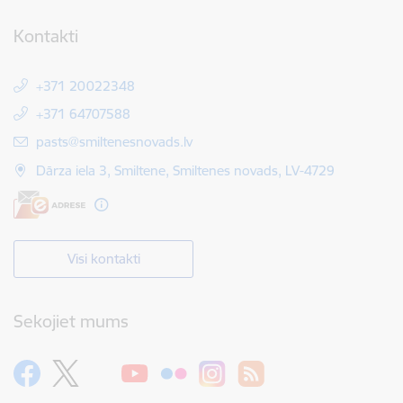
Kontakti
+371 20022348
+371 64707588
E-pasts:
pasts@smiltenesnovads.lv
Dārza iela 3, Smiltene, Smiltenes novads, LV-4729
Visi kontakti
Sekojiet mums