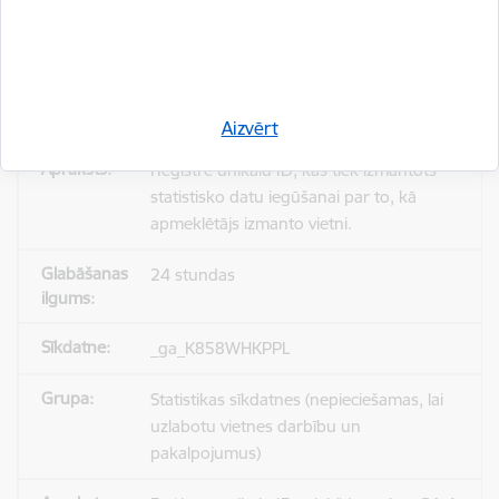
_gid
Statistikas sīkdatnes (nepieciešamas, lai
uzlabotu vietnes darbību un
pakalpojumus)
Aizvērt
Reģistrē unikālu ID, kas tiek izmantots
statistisko datu iegūšanai par to, kā
apmeklētājs izmanto vietni.
24 stundas
_ga_K858WHKPPL
Statistikas sīkdatnes (nepieciešamas, lai
uzlabotu vietnes darbību un
pakalpojumus)