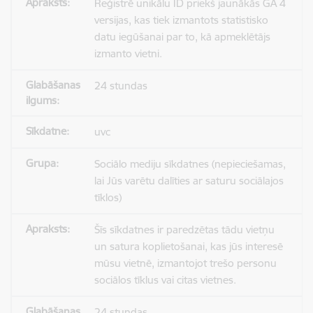
Reģistrē unikālu ID priekš jaunākās GA 4
versijas, kas tiek izmantots statistisko
datu iegūšanai par to, kā apmeklētājs
izmanto vietni.
24 stundas
uvc
Sociālo mediju sīkdatnes (nepieciešamas,
lai Jūs varētu dalīties ar saturu sociālajos
tīklos)
Šīs sīkdatnes ir paredzētas tādu vietņu
un satura koplietošanai, kas jūs interesē
mūsu vietnē, izmantojot trešo personu
sociālos tīklus vai citas vietnes.
24 stundas