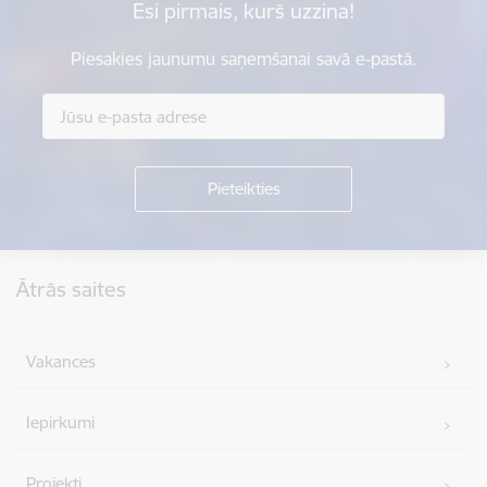
Esi pirmais, kurš uzzina!
Piesakies jaunumu saņemšanai savā e-pastā.
Kājene
Ātrās saites
Vakances
Iepirkumi
Projekti