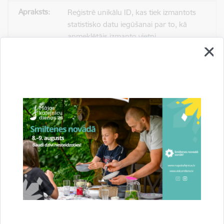
Reģistrē unikālu ID, kas tiek izmantots
statistisko datu iegūšanai par to, kā
apmeklētājs izmanto vietni.
2 gadi
_gat
Statistikas sīkdatnes (nepieciešamas, lai
uzlabotu vietnes darbību un
pakalpojumus)
Izmanto Google Analytics, lai samazinātu
pieprasījuma līmeni.
1 minūte