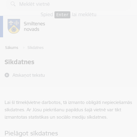
Pāriet uz lapas saturu
Spied
lai meklētu
Enter
Sākums
Sīkdatnes
Sīkdatnes
Atskaņot tekstu
Lai šī tīmekļvietne darbotos, tā izmanto obligāti nepieciešamās
sīkdatnes. Ar Jūsu piekrišanu papildus šajā vietnē var tikt
izmantotas statistikas un sociālo mediju sīkdatnes.
Pielāgot sīkdatnes