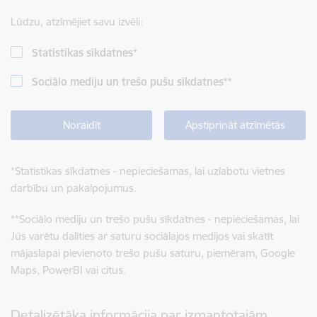
Lūdzu, atzīmējiet savu izvēli:
Statistikas sīkdatnes
*
Sociālo mediju un trešo pušu sīkdatnes
**
Noraidīt
Apstiprināt atzīmētās
*
Statistikas sīkdatnes - nepieciešamas, lai uzlabotu vietnes
darbību un pakalpojumus.
**
Sociālo mediju un trešo pušu sīkdatnes - nepieciešamas, lai
Jūs varētu dalīties ar saturu sociālajos medijos vai skatīt
mājaslapai pievienoto trešo pušu saturu, piemēram, Google
Maps, PowerBI vai citus.
Detalizētāka informācija par izmantotajām