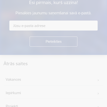
Esi pirmais, kurš uzzina!
Piesakies jaunumu saņemšanai savā e-pastā.
Kājene
Ātrās saites
Vakances
Iepirkumi
Projekti