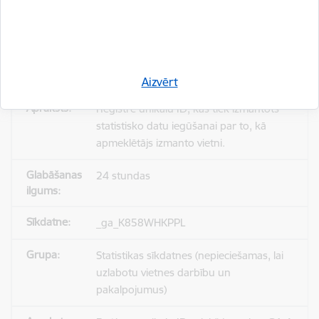
_gid
Statistikas sīkdatnes (nepieciešamas, lai
uzlabotu vietnes darbību un
pakalpojumus)
Aizvērt
Reģistrē unikālu ID, kas tiek izmantots
statistisko datu iegūšanai par to, kā
apmeklētājs izmanto vietni.
24 stundas
_ga_K858WHKPPL
Statistikas sīkdatnes (nepieciešamas, lai
uzlabotu vietnes darbību un
pakalpojumus)