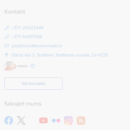
Kontakti
+371 20022348
+371 64707588
E-pasts:
pasts@smiltenesnovads.lv
Dārza iela 3, Smiltene, Smiltenes novads, LV-4729
Visi kontakti
Sekojiet mums