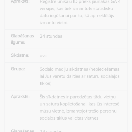
Reģistrē unikālu ID priekš jaunākās GA 4
versijas, kas tiek izmantots statistisko
datu iegūšanai par to, kā apmeklētājs
izmanto vietni.
24 stundas
uvc
Sociālo mediju sīkdatnes (nepieciešamas,
lai Jūs varētu dalīties ar saturu sociālajos
tīklos)
Šīs sīkdatnes ir paredzētas tādu vietņu
un satura koplietošanai, kas jūs interesē
mūsu vietnē, izmantojot trešo personu
sociālos tīklus vai citas vietnes.
24 stundas