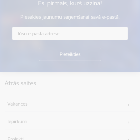
Esi pirmais, kurš uzzina!
Piesakies jaunumu saņemšanai savā e-pastā.
Kājene
Ātrās saites
Vakances
Iepirkumi
Projekti