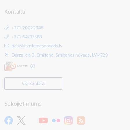
Kontakti
+371 20022348
+371 64707588
E-pasts:
pasts@smiltenesnovads.lv
Dārza iela 3, Smiltene, Smiltenes novads, LV-4729
Visi kontakti
Sekojiet mums