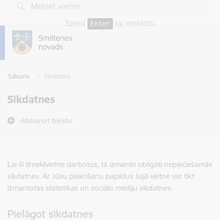
Pāriet uz lapas saturu
Spied
lai meklētu
Enter
Sākums
Sīkdatnes
Sīkdatnes
Atskaņot tekstu
Lai šī tīmekļvietne darbotos, tā izmanto obligāti nepieciešamās
sīkdatnes. Ar Jūsu piekrišanu papildus šajā vietnē var tikt
izmantotas statistikas un sociālo mediju sīkdatnes.
Pielāgot sīkdatnes