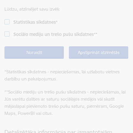
Lūdzu, atzīmējiet savu izvēli:
Statistikas sīkdatnes
*
Sociālo mediju un trešo pušu sīkdatnes
**
Noraidīt
Apstiprināt atzīmētās
*
Statistikas sīkdatnes - nepieciešamas, lai uzlabotu vietnes
darbību un pakalpojumus.
**
Sociālo mediju un trešo pušu sīkdatnes - nepieciešamas, lai
Jūs varētu dalīties ar saturu sociālajos medijos vai skatīt
mājaslapai pievienoto trešo pušu saturu, piemēram, Google
Maps, PowerBI vai citus.
Detalizētāka informācija par izmantotajām