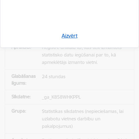
_gid
Statistikas sīkdatnes (nepieciešamas, lai
uzlabotu vietnes darbību un
pakalpojumus)
Aizvērt
Reģistrē unikālu ID, kas tiek izmantots
statistisko datu iegūšanai par to, kā
apmeklētājs izmanto vietni.
24 stundas
_ga_K858WHKPPL
Statistikas sīkdatnes (nepieciešamas, lai
uzlabotu vietnes darbību un
pakalpojumus)