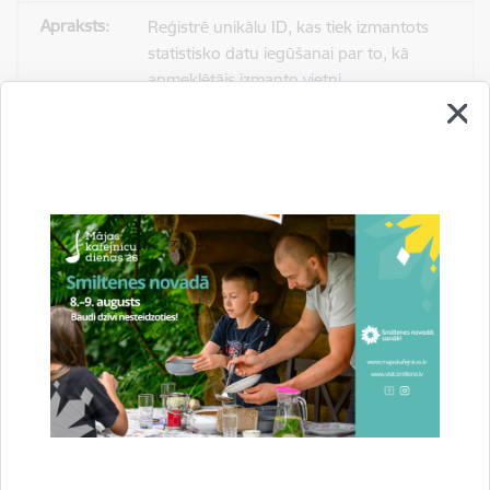
Reģistrē unikālu ID, kas tiek izmantots
statistisko datu iegūšanai par to, kā
apmeklētājs izmanto vietni.
2 gadi
_gat
Statistikas sīkdatnes (nepieciešamas, lai
uzlabotu vietnes darbību un
pakalpojumus)
Izmanto Google Analytics, lai samazinātu
pieprasījuma līmeni.
1 minūte