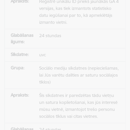
Reģistrē unikālu ID priekš jaunākās GA 4
versijas, kas tiek izmantots statistisko
datu iegūšanai par to, kā apmeklētājs
izmanto vietni.
24 stundas
uvc
Sociālo mediju sīkdatnes (nepieciešamas,
lai Jūs varētu dalīties ar saturu sociālajos
tīklos)
Šīs sīkdatnes ir paredzētas tādu vietņu
un satura koplietošanai, kas jūs interesē
mūsu vietnē, izmantojot trešo personu
sociālos tīklus vai citas vietnes.
24 stundas