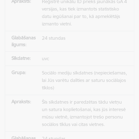
Reģistrē unikālu ID priekš jaunākās GA 4
versijas, kas tiek izmantots statistisko
datu iegūšanai par to, kā apmeklētājs
izmanto vietni.
24 stundas
uvc
Sociālo mediju sīkdatnes (nepieciešamas,
lai Jūs varētu dalīties ar saturu sociālajos
tīklos)
Šīs sīkdatnes ir paredzētas tādu vietņu
un satura koplietošanai, kas jūs interesē
mūsu vietnē, izmantojot trešo personu
sociālos tīklus vai citas vietnes.
24 stundas