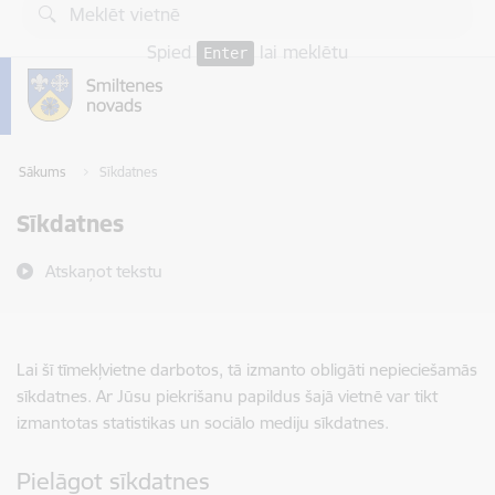
Pāriet uz lapas saturu
Spied
lai meklētu
Enter
Sākums
Sīkdatnes
Sīkdatnes
Atskaņot tekstu
Lai šī tīmekļvietne darbotos, tā izmanto obligāti nepieciešamās
sīkdatnes. Ar Jūsu piekrišanu papildus šajā vietnē var tikt
izmantotas statistikas un sociālo mediju sīkdatnes.
Pielāgot sīkdatnes