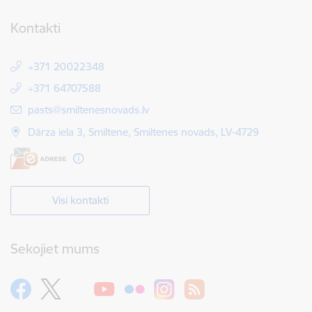
Kontakti
+371 20022348
+371 64707588
E-pasts:
pasts@smiltenesnovads.lv
Dārza iela 3, Smiltene, Smiltenes novads, LV-4729
Visi kontakti
Sekojiet mums