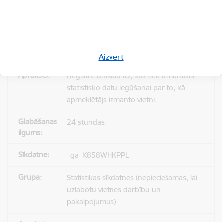
_gid
Statistikas sīkdatnes (nepieciešamas, lai
uzlabotu vietnes darbību un
pakalpojumus)
Aizvērt
Reģistrē unikālu ID, kas tiek izmantots
statistisko datu iegūšanai par to, kā
apmeklētājs izmanto vietni.
24 stundas
_ga_K858WHKPPL
Statistikas sīkdatnes (nepieciešamas, lai
uzlabotu vietnes darbību un
pakalpojumus)