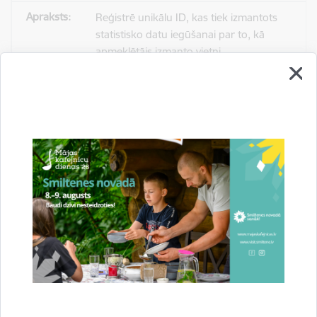
Reģistrē unikālu ID, kas tiek izmantots
statistisko datu iegūšanai par to, kā
apmeklētājs izmanto vietni.
2 gadi
_gat
Statistikas sīkdatnes (nepieciešamas, lai
uzlabotu vietnes darbību un
pakalpojumus)
Izmanto Google Analytics, lai samazinātu
pieprasījuma līmeni.
1 minūte