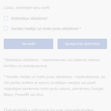
Lūdzu, atzīmējiet savu izvēli:
Statistikas sīkdatnes
*
Sociālo mediju un trešo pušu sīkdatnes
**
Noraidīt
Apstiprināt atzīmētās
*
Statistikas sīkdatnes - nepieciešamas, lai uzlabotu vietnes
darbību un pakalpojumus.
**
Sociālo mediju un trešo pušu sīkdatnes - nepieciešamas, lai
Jūs varētu dalīties ar saturu sociālajos medijos vai skatīt
mājaslapai pievienoto trešo pušu saturu, piemēram, Google
Maps, PowerBI vai citus.
Detalizētāka informācija par izmantotajām