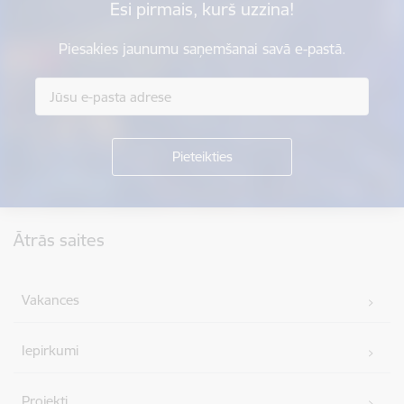
Esi pirmais, kurš uzzina!
Piesakies jaunumu saņemšanai savā e-pastā.
Kājene
Ātrās saites
Vakances
Iepirkumi
Projekti