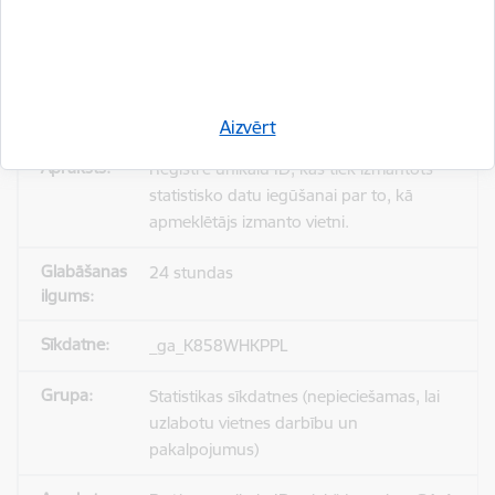
_gid
Statistikas sīkdatnes (nepieciešamas, lai
uzlabotu vietnes darbību un
pakalpojumus)
Aizvērt
Reģistrē unikālu ID, kas tiek izmantots
statistisko datu iegūšanai par to, kā
apmeklētājs izmanto vietni.
24 stundas
_ga_K858WHKPPL
Statistikas sīkdatnes (nepieciešamas, lai
uzlabotu vietnes darbību un
pakalpojumus)