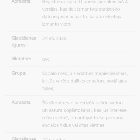
Reģistrē unikālu ID priekš jaunākās GA 4
versijas, kas tiek izmantots statistisko
datu iegūšanai par to, kā apmeklētājs
izmanto vietni.
24 stundas
uvc
Sociālo mediju sīkdatnes (nepieciešamas,
lai Jūs varētu dalīties ar saturu sociālajos
tīklos)
Šīs sīkdatnes ir paredzētas tādu vietņu
un satura koplietošanai, kas jūs interesē
mūsu vietnē, izmantojot trešo personu
sociālos tīklus vai citas vietnes.
24 stundas