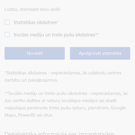
Lūdzu, atzīmējiet savu izvēli:
Statistikas sīkdatnes
*
Sociālo mediju un trešo pušu sīkdatnes
**
Noraidīt
Apstiprināt atzīmētās
*
Statistikas sīkdatnes - nepieciešamas, lai uzlabotu vietnes
darbību un pakalpojumus.
**
Sociālo mediju un trešo pušu sīkdatnes - nepieciešamas, lai
Jūs varētu dalīties ar saturu sociālajos medijos vai skatīt
mājaslapai pievienoto trešo pušu saturu, piemēram, Google
Maps, PowerBI vai citus.
Detalizētāka informācija par izmantotajām