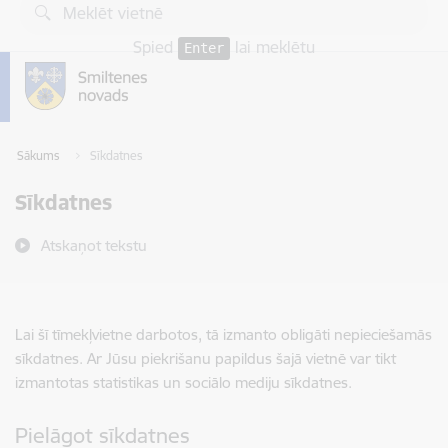
Pāriet uz lapas saturu
Spied
lai meklētu
Enter
Sākums
Sīkdatnes
Sīkdatnes
Atskaņot tekstu
Lai šī tīmekļvietne darbotos, tā izmanto obligāti nepieciešamās
sīkdatnes. Ar Jūsu piekrišanu papildus šajā vietnē var tikt
izmantotas statistikas un sociālo mediju sīkdatnes.
Pielāgot sīkdatnes