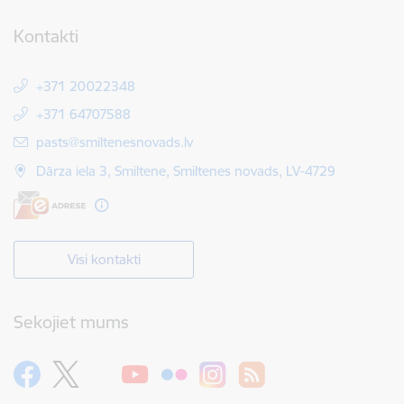
Kontakti
+371 20022348
+371 64707588
E-pasts:
pasts@smiltenesnovads.lv
Dārza iela 3, Smiltene, Smiltenes novads, LV-4729
Visi kontakti
Sekojiet mums