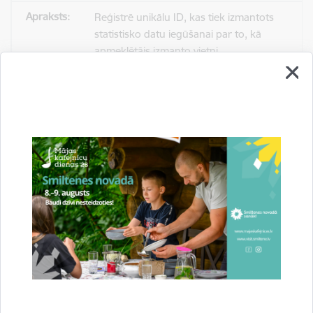
Reģistrē unikālu ID, kas tiek izmantots
statistisko datu iegūšanai par to, kā
apmeklētājs izmanto vietni.
2 gadi
_gat
Statistikas sīkdatnes (nepieciešamas, lai
uzlabotu vietnes darbību un
pakalpojumus)
Izmanto Google Analytics, lai samazinātu
pieprasījuma līmeni.
1 minūte