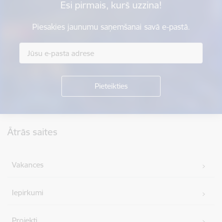
Esi pirmais, kurš uzzina!
Piesakies jaunumu saņemšanai savā e-pastā.
Kājene
Ātrās saites
Vakances
Iepirkumi
Projekti