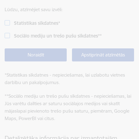
Lūdzu, atzīmējiet savu izvēli:
Statistikas sīkdatnes
*
Sociālo mediju un trešo pušu sīkdatnes
**
Noraidīt
Apstiprināt atzīmētās
*
Statistikas sīkdatnes - nepieciešamas, lai uzlabotu vietnes
darbību un pakalpojumus.
**
Sociālo mediju un trešo pušu sīkdatnes - nepieciešamas, lai
Jūs varētu dalīties ar saturu sociālajos medijos vai skatīt
mājaslapai pievienoto trešo pušu saturu, piemēram, Google
Maps, PowerBI vai citus.
Detalizētāka informācija par izmantotajām