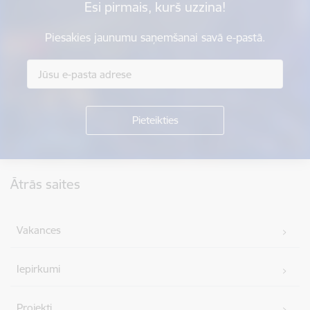
Esi pirmais, kurš uzzina!
Piesakies jaunumu saņemšanai savā e-pastā.
Kājene
Ātrās saites
Vakances
Iepirkumi
Projekti