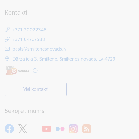
Kontakti
+371 20022348
+371 64707588
E-pasts:
pasts@smiltenesnovads.lv
Dārza iela 3, Smiltene, Smiltenes novads, LV-4729
Visi kontakti
Sekojiet mums