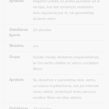
Reģistrē unikālu ID priekš jaunākās GA 4
versijas, kas tiek izmantots statistisko
datu iegūšanai par to, kā apmeklētājs
izmanto vietni.
24 stundas
uvc
Sociālo mediju sīkdatnes (nepieciešamas,
lai Jūs varētu dalīties ar saturu sociālajos
tīklos)
Šīs sīkdatnes ir paredzētas tādu vietņu
un satura koplietošanai, kas jūs interesē
mūsu vietnē, izmantojot trešo personu
sociālos tīklus vai citas vietnes.
24 stundas