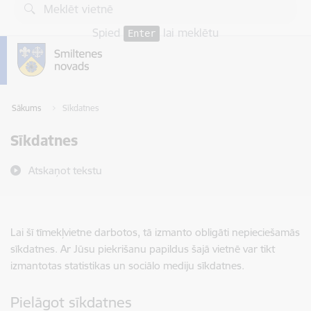
Pāriet uz lapas saturu
Spied
lai meklētu
Enter
Sākums
Sīkdatnes
Sīkdatnes
Atskaņot tekstu
Lai šī tīmekļvietne darbotos, tā izmanto obligāti nepieciešamās
sīkdatnes. Ar Jūsu piekrišanu papildus šajā vietnē var tikt
izmantotas statistikas un sociālo mediju sīkdatnes.
Pielāgot sīkdatnes