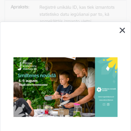
Reģistrē unikālu ID, kas tiek izmantots
statistisko datu iegūšanai par to, kā
apmeklētājs izmanto vietni.
2 gadi
_gat
Statistikas sīkdatnes (nepieciešamas, lai
uzlabotu vietnes darbību un
pakalpojumus)
Izmanto Google Analytics, lai samazinātu
pieprasījuma līmeni.
1 minūte