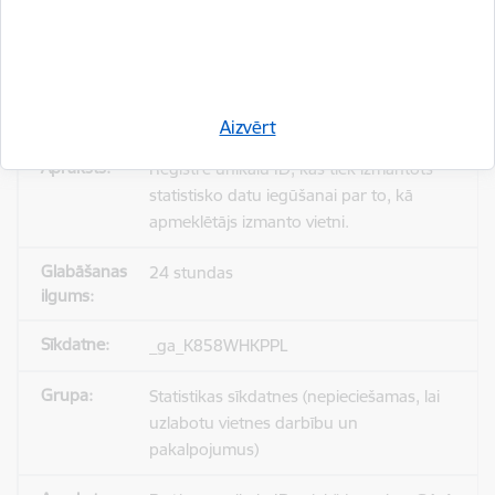
_gid
Statistikas sīkdatnes (nepieciešamas, lai
uzlabotu vietnes darbību un
pakalpojumus)
Aizvērt
Reģistrē unikālu ID, kas tiek izmantots
statistisko datu iegūšanai par to, kā
apmeklētājs izmanto vietni.
24 stundas
_ga_K858WHKPPL
Statistikas sīkdatnes (nepieciešamas, lai
uzlabotu vietnes darbību un
pakalpojumus)