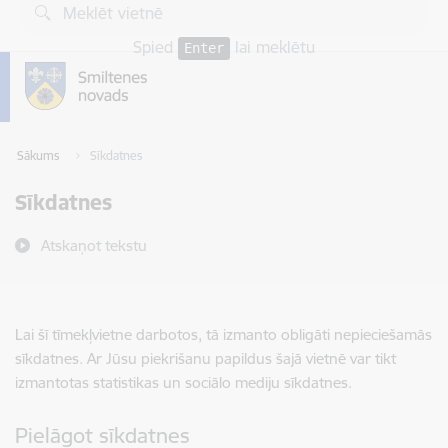
Pāriet uz lapas saturu
Spied
lai meklētu
Enter
Sākums
Sīkdatnes
Sīkdatnes
Atskaņot tekstu
Lai šī tīmekļvietne darbotos, tā izmanto obligāti nepieciešamās
sīkdatnes. Ar Jūsu piekrišanu papildus šajā vietnē var tikt
izmantotas statistikas un sociālo mediju sīkdatnes.
Pielāgot sīkdatnes