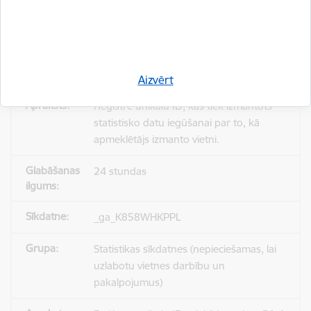
_gid
Statistikas sīkdatnes (nepieciešamas, lai
uzlabotu vietnes darbību un
pakalpojumus)
Aizvērt
Reģistrē unikālu ID, kas tiek izmantots
statistisko datu iegūšanai par to, kā
apmeklētājs izmanto vietni.
24 stundas
_ga_K858WHKPPL
Statistikas sīkdatnes (nepieciešamas, lai
uzlabotu vietnes darbību un
pakalpojumus)