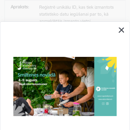
Reģistrē unikālu ID, kas tiek izmantots
statistisko datu iegūšanai par to, kā
apmeklētājs izmanto vietni.
2 gadi
_gat
Statistikas sīkdatnes (nepieciešamas, lai
uzlabotu vietnes darbību un
pakalpojumus)
Izmanto Google Analytics, lai samazinātu
pieprasījuma līmeni.
1 minūte