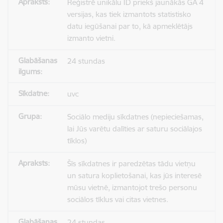
Reģistrē unikālu ID priekš jaunākās GA 4
versijas, kas tiek izmantots statistisko
datu iegūšanai par to, kā apmeklētājs
izmanto vietni.
24 stundas
uvc
Sociālo mediju sīkdatnes (nepieciešamas,
lai Jūs varētu dalīties ar saturu sociālajos
tīklos)
Šīs sīkdatnes ir paredzētas tādu vietņu
un satura koplietošanai, kas jūs interesē
mūsu vietnē, izmantojot trešo personu
sociālos tīklus vai citas vietnes.
24 stundas