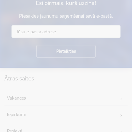
Esi pirmais, kurš uzzina!
Piesakies jaunumu saņemšanai savā e-pastā.
Kājene
Ātrās saites
Vakances
Iepirkumi
Projekti