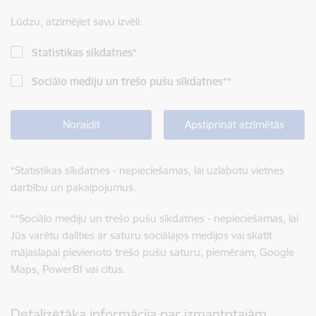
Lūdzu, atzīmējiet savu izvēli:
Statistikas sīkdatnes
*
Sociālo mediju un trešo pušu sīkdatnes
**
Noraidīt
Apstiprināt atzīmētās
*
Statistikas sīkdatnes - nepieciešamas, lai uzlabotu vietnes
darbību un pakalpojumus.
**
Sociālo mediju un trešo pušu sīkdatnes - nepieciešamas, lai
Jūs varētu dalīties ar saturu sociālajos medijos vai skatīt
mājaslapai pievienoto trešo pušu saturu, piemēram, Google
Maps, PowerBI vai citus.
Detalizētāka informācija par izmantotajām