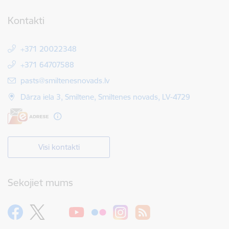
Kontakti
+371 20022348
+371 64707588
E-pasts:
pasts@smiltenesnovads.lv
Dārza iela 3, Smiltene, Smiltenes novads, LV-4729
Visi kontakti
Sekojiet mums