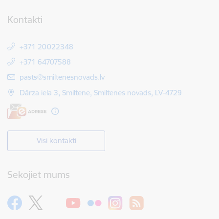
Kontakti
+371 20022348
+371 64707588
E-pasts:
pasts@smiltenesnovads.lv
Dārza iela 3, Smiltene, Smiltenes novads, LV-4729
Visi kontakti
Sekojiet mums