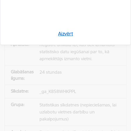
_gid
Statistikas sīkdatnes (nepieciešamas, lai
uzlabotu vietnes darbību un
pakalpojumus)
Aizvērt
Reģistrē unikālu ID, kas tiek izmantots
statistisko datu iegūšanai par to, kā
apmeklētājs izmanto vietni.
24 stundas
_ga_K858WHKPPL
Statistikas sīkdatnes (nepieciešamas, lai
uzlabotu vietnes darbību un
pakalpojumus)