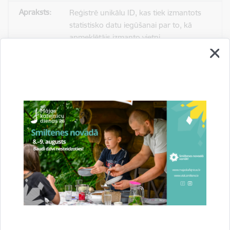
Reģistrē unikālu ID, kas tiek izmantots
statistisko datu iegūšanai par to, kā
apmeklētājs izmanto vietni.
2 gadi
_gat
Statistikas sīkdatnes (nepieciešamas, lai
uzlabotu vietnes darbību un
pakalpojumus)
Izmanto Google Analytics, lai samazinātu
pieprasījuma līmeni.
1 minūte