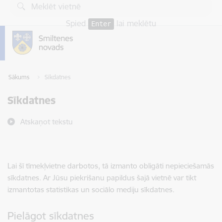
Pāriet uz lapas saturu
Spied
lai meklētu
Enter
Sākums
Sīkdatnes
Sīkdatnes
Atskaņot tekstu
Lai šī tīmekļvietne darbotos, tā izmanto obligāti nepieciešamās
sīkdatnes. Ar Jūsu piekrišanu papildus šajā vietnē var tikt
izmantotas statistikas un sociālo mediju sīkdatnes.
Pielāgot sīkdatnes