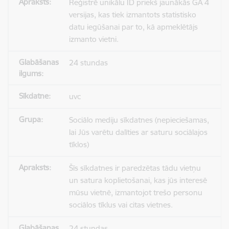
Reģistrē unikālu ID priekš jaunākās GA 4
versijas, kas tiek izmantots statistisko
datu iegūšanai par to, kā apmeklētājs
izmanto vietni.
24 stundas
uvc
Sociālo mediju sīkdatnes (nepieciešamas,
lai Jūs varētu dalīties ar saturu sociālajos
tīklos)
Šīs sīkdatnes ir paredzētas tādu vietņu
un satura koplietošanai, kas jūs interesē
mūsu vietnē, izmantojot trešo personu
sociālos tīklus vai citas vietnes.
24 stundas