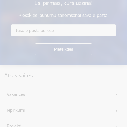
Esi pirmais, kurš uzzina!
Piesakies jaunumu saņemšanai savā e-pastā.
Kājene
Ātrās saites
Vakances
Iepirkumi
Projekti