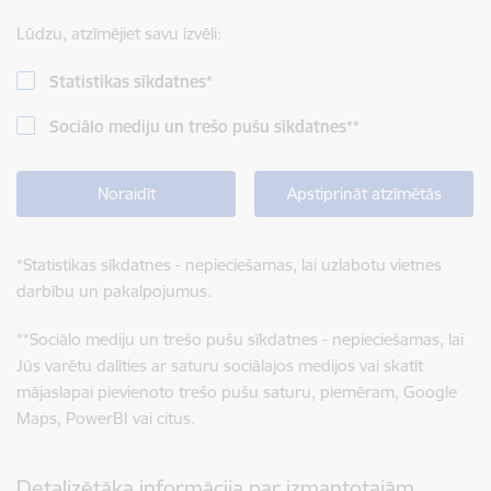
Lūdzu, atzīmējiet savu izvēli:
Statistikas sīkdatnes
*
Sociālo mediju un trešo pušu sīkdatnes
**
Noraidīt
Apstiprināt atzīmētās
*
Statistikas sīkdatnes - nepieciešamas, lai uzlabotu vietnes
darbību un pakalpojumus.
**
Sociālo mediju un trešo pušu sīkdatnes - nepieciešamas, lai
Jūs varētu dalīties ar saturu sociālajos medijos vai skatīt
mājaslapai pievienoto trešo pušu saturu, piemēram, Google
Maps, PowerBI vai citus.
Detalizētāka informācija par izmantotajām