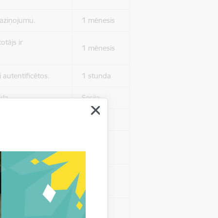
 paziņojumu.
1 mēnesis
otājs ir
1 mēnesis
 autentificētos.
1 stunda
kļa.
Sesija
Sesija
 nerādītu
Sesija
ēruši tos.
 nerādītu
Sesija
ēruši tos.
Sesija