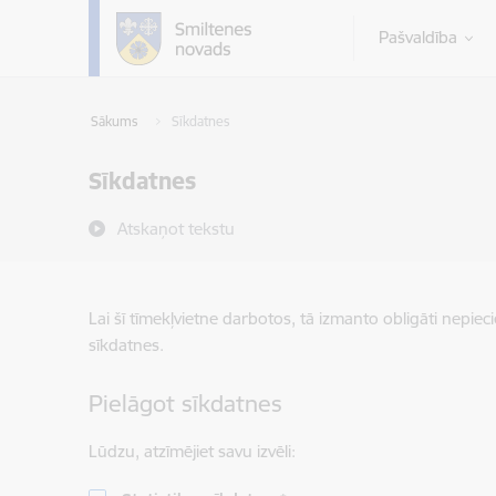
Pāriet uz lapas saturu
Pašvaldība
Sākums
Sīkdatnes
Sīkdatnes
Atskaņot tekstu
Lai šī tīmekļvietne darbotos, tā izmanto obligāti nepiec
sīkdatnes.
Pielāgot sīkdatnes
Lūdzu, atzīmējiet savu izvēli: