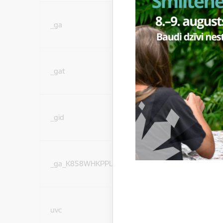
Statistikas sīkdatnes (
_ga
lai uzlabotu vietnes d
pakalpojumus)
Statistikas sīkdatnes (
_gat
lai uzlabotu vietnes d
pakalpojumus)
Statistikas sīkdatnes (
_gid
lai uzlabotu vietnes d
pakalpojumus)
Statistikas sīkdatnes (
_ga_K858WHKPPL
lai uzlabotu vietnes d
pakalpojumus)
Sociālo mediju sīkdatn
uvc
(nepieciešamas, lai Jūs 
ar saturu sociālajos tīk