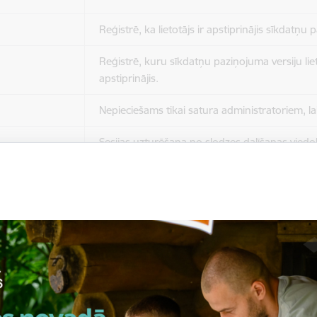
Reģistrē, ka lietotājs ir apstiprinājis sīkdatņu
Reģistrē, kuru sīkdatņu paziņojuma versiju liet
apstiprinājis.
Nepieciešams tikai satura administratoriem, lai
Sesijas uzturēšana no slodzes dalīšanas viedo
Drošības politikas sesija.
Sīkdatne ir nepieciešama, lai visiem lietotājiem
ziņojumus pēc tam, kad viņi ir izlasījuši un aizv
Sīkdatne ir nepieciešama, lai visiem lietotājiem
ziņojumus pēc tam, kad viņi ir izlasījuši un aizv
Reģistrē, ka tiek parādīts modālais logs.