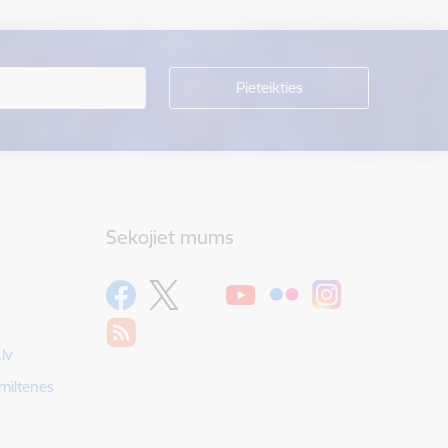
Sekojiet mums
lv
Smiltenes