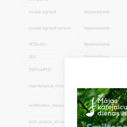
cookie-agreed
Nepieciešams
cookie-agreed-version
Nepieciešams
SESS<ID>
Nepieciešams
SES
Nepieciešams
TS01c44137
Nepieciešams
maintenance_message
Nepieciešams
notification_messages
Nepieciešams
auto_popup_showed
Nepieciešams