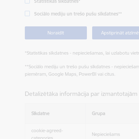
Statistikas sīkdatnes
*
Sociālo mediju un trešo pušu sīkdatnes
**
Noraidīt
Apstiprināt atzīmē
*
Statistikas sīkdatnes - nepieciešamas, lai uzlabotu v
**
Sociālo mediju un trešo pušu sīkdatnes - nepieciešamas
piemēram, Google Maps, PowerBI vai citus.
Detalizētāka informācija par izmantotajām
Sīkdatne
Grupa
cookie-agreed-
Nepieciešams
categories