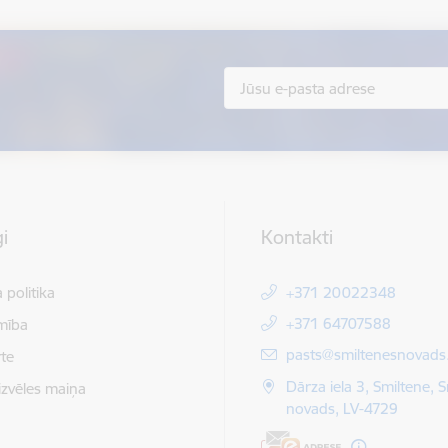
i
Kontakti
 politika
+371 20022348
+371 64707588
mība
E-pasts:
pasts@smiltenesnovads.
te
Dārza iela 3, Smiltene, 
izvēles maiņa
novads, LV-4729