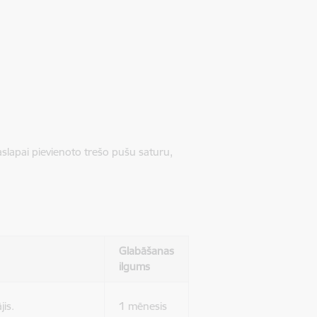
jaslapai pievienoto trešo pušu saturu,
Glabāšanas
ilgums
jis.
1 mēnesis