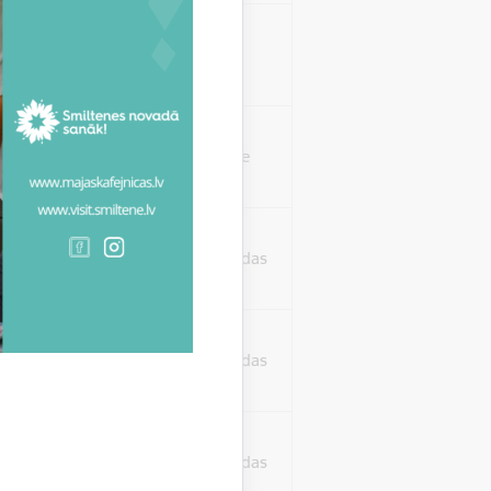
isko datu iegūšanai
2 gadi
rasījuma līmeni.
1 minūte
isko datu iegūšanai
24 stundas
as, kas tiek
ā apmeklētājs
24 stundas
ura koplietošanai,
o personu sociālos
24 stundas