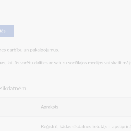
tās
ietnes darbību un pakalpojumus.
, lai Jūs varētu dalīties ar saturu sociālajos medijos vai skatīt mā
 sīkdatnēm
Apraksts
Reģistrē, kādas sīkdatnes lietotājs ir apstiprinā