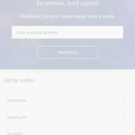
Esi pirmais, kurš uzzina!
Piesakies jaunumu saņemšanai savā e-pastā.
Kājene
Ātrās saites
Vakances
Iepirkumi
Projekti