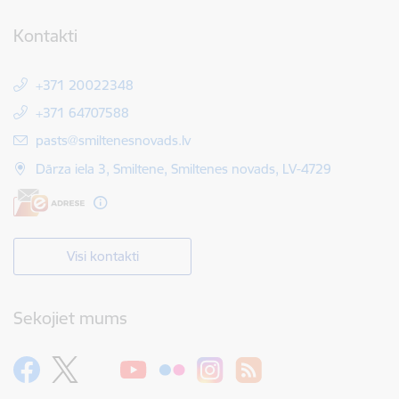
Kontakti
+371 20022348
+371 64707588
E-pasts:
pasts@smiltenesnovads.lv
Dārza iela 3, Smiltene, Smiltenes novads, LV-4729
Visi kontakti
Sekojiet mums