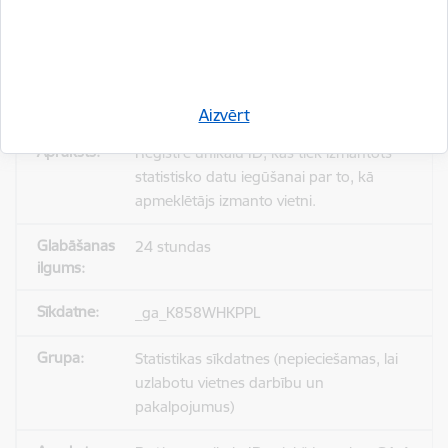
_gid
Statistikas sīkdatnes (nepieciešamas, lai
uzlabotu vietnes darbību un
pakalpojumus)
Aizvērt
Reģistrē unikālu ID, kas tiek izmantots
statistisko datu iegūšanai par to, kā
apmeklētājs izmanto vietni.
24 stundas
_ga_K858WHKPPL
Statistikas sīkdatnes (nepieciešamas, lai
uzlabotu vietnes darbību un
pakalpojumus)