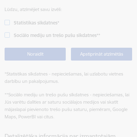
Lūdzu, atzīmējiet savu izvēli:
Statistikas sīkdatnes
*
Sociālo mediju un trešo pušu sīkdatnes
**
Noraidīt
Apstiprināt atzīmētās
*
Statistikas sīkdatnes - nepieciešamas, lai uzlabotu vietnes
darbību un pakalpojumus.
**
Sociālo mediju un trešo pušu sīkdatnes - nepieciešamas, lai
Jūs varētu dalīties ar saturu sociālajos medijos vai skatīt
mājaslapai pievienoto trešo pušu saturu, piemēram, Google
Maps, PowerBI vai citus.
Detalizētāka informācija par izmantotajām