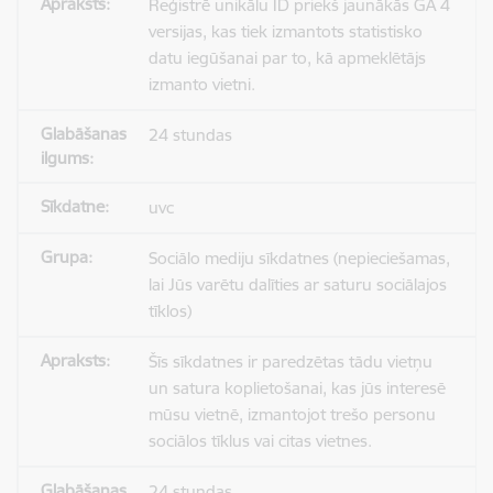
Reģistrē unikālu ID priekš jaunākās GA 4
versijas, kas tiek izmantots statistisko
datu iegūšanai par to, kā apmeklētājs
izmanto vietni.
24 stundas
uvc
Sociālo mediju sīkdatnes (nepieciešamas,
lai Jūs varētu dalīties ar saturu sociālajos
tīklos)
Šīs sīkdatnes ir paredzētas tādu vietņu
un satura koplietošanai, kas jūs interesē
mūsu vietnē, izmantojot trešo personu
sociālos tīklus vai citas vietnes.
24 stundas