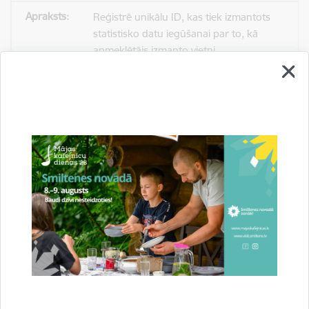
Reģistrē unikālu ID, kas tiek izmantots
statistisko datu iegūšanai par to, kā
apmeklētājs izmanto vietni.
2 gadi
_gat
Statistikas sīkdatnes (nepieciešamas, lai
uzlabotu vietnes darbību un
pakalpojumus)
Izmanto Google Analytics, lai samazinātu
pieprasījuma līmeni.
1 minūte