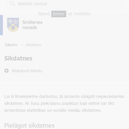
Pāriet uz lapas saturu
Spied
lai meklētu
Enter
Sākums
Sīkdatnes
Sīkdatnes
Atskaņot tekstu
Lai šī tīmekļvietne darbotos, tā izmanto obligāti nepieciešamās
sīkdatnes. Ar Jūsu piekrišanu papildus šajā vietnē var tikt
izmantotas statistikas un sociālo mediju sīkdatnes.
Pielāgot sīkdatnes