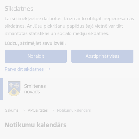
Pāriet uz lapas saturu
Sīkdatnes
Spied
lai meklētu
Enter
Lai šī tīmekļvietne darbotos, tā izmanto obligāti nepieciešamās
sīkdatnes. Ar Jūsu piekrišanu papildus šajā vietnē var tikt
izmantotas statistikas un sociālo mediju sīkdatnes.
Lūdzu, atzīmējiet savu izvēli:
Noraidīt
Apstiprināt visas
Pārvaldīt sīkdatnes
Sākums
Aktualitātes
Notikumu kalendārs
Notikumu kalendārs