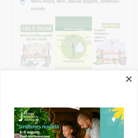
Mēru muiža, Mēri, Bilskas pagasts, Smiltenes
novads
Talka Mēru muižas parkā
Biedrība “Mēru muižas attīstībai” un Bilskas pagasta
pārvalde aicina uz kopīgu talkošanu Mēru muižas
parkā sestdien, 2024. gada 20…
Sanāksme