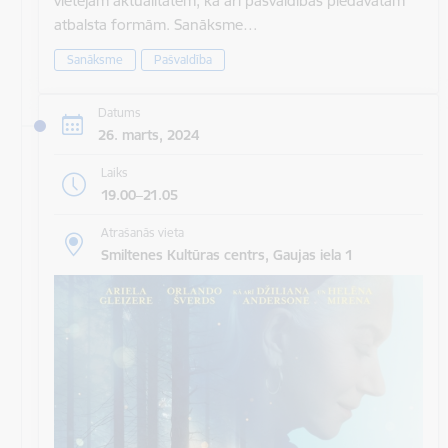
vietējām aktualitātēm, kā arī pašvaldības piedāvātām
atbalsta formām. Sanāksme…
Sanāksme
Pašvaldība
Datums
26. marts, 2024
Laiks
19.00–21.05
Atrašanās vieta
Smiltenes Kultūras centrs, Gaujas iela 1