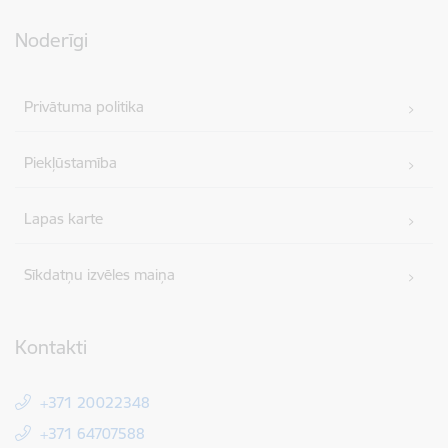
Noderīgi
Privātuma politika
Piekļūstamība
Lapas karte
Sīkdatņu izvēles maiņa
Kontakti
+371 20022348
+371 64707588