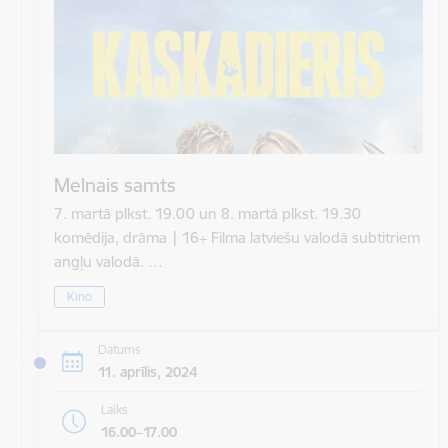
Melnais samts
7. martā plkst. 19.00 un 8. martā plkst. 19.30
komēdija, drāma | 16+ Filma latviešu valodā subtitriem
angļu valodā. …
Kino
Datums
11. aprīlis, 2024
Laiks
16.00–17.00