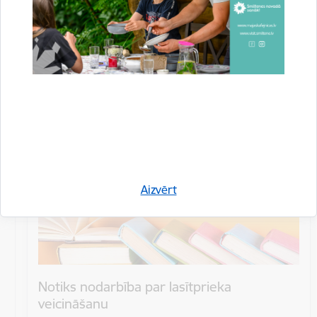
Datums
26. aprīlis, 2024
Laiks
11.30
Atrašanās vieta
Smiltenes novada bibliotēka, Gaujas iela 1
Aizvērt
Notiks nodarbība par lasītprieka
veicināšanu