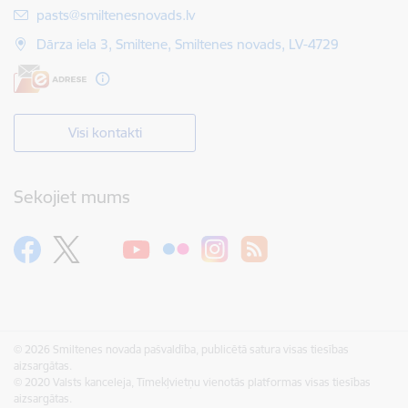
E-pasts:
pasts@smiltenesnovads.lv
Dārza iela 3, Smiltene, Smiltenes novads, LV-4729
Visi kontakti
Sekojiet mums
© 2026 Smiltenes novada pašvaldība, publicētā satura visas tiesības
aizsargātas.
© 2020 Valsts kanceleja, Tīmekļvietņu vienotās platformas visas tiesības
aizsargātas.