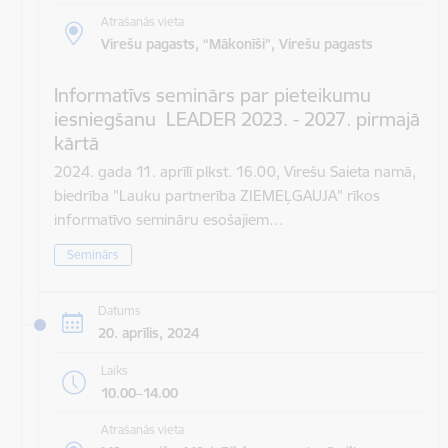
Atrašanās vieta
Virešu pagasts, “Mākonīši”, Virešu pagasts
Informatīvs seminārs par pieteikumu
iesniegšanu LEADER 2023. - 2027. pirmajā
kārtā
2024. gada 11. aprīlī plkst. 16.00, Virešu Saieta namā,
biedrība "Lauku partnerība ZIEMEĻGAUJA" rīkos
informatīvo semināru esošajiem…
Seminārs
Datums
20. aprīlis, 2024
Laiks
10.00–14.00
Atrašanās vieta