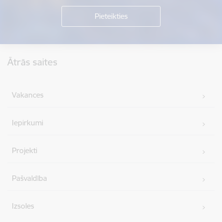
Kājene
Ātrās saites
Vakances
Iepirkumi
Projekti
Pašvaldība
Izsoles