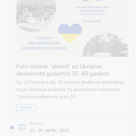
Foto izstāde "aizved" uz Ukrainas
divdesmitā gadsimta 50.-60.gadiem
No 24.februāra līdz 28.martam Smiltenes bibliotēkas
logos Baznīcas laukumā 13 apskatāma fotoizstāde
“Ukraina smilteniešu acīm 20…
Izstāde
Datums
22.–26. aprīlis, 2024