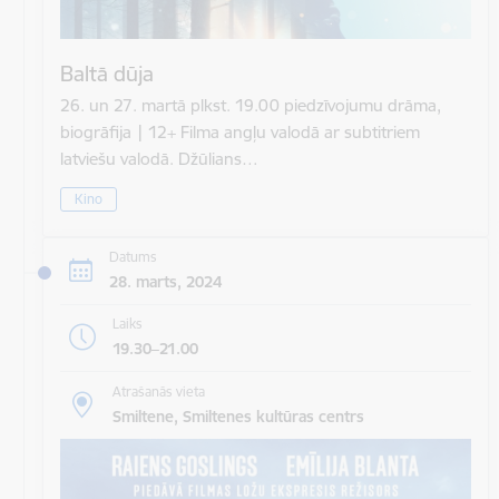
Baltā dūja
26. un 27. martā plkst. 19.00 piedzīvojumu drāma,
biogrāfija | 12+ Filma angļu valodā ar subtitriem
latviešu valodā. Džūlians…
Kino
Datums
28. marts, 2024
Laiks
19.30–21.00
Atrašanās vieta
Smiltene, Smiltenes kultūras centrs