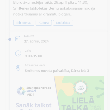
Bibliotēku nedēļas laikā, 26.aprīlī plkst. 11.30,
Smiltenes bibliotēkas Bērnu apkalpošanas nodaļā
notiks tikšanās ar grāmatu blogeri…
Bibliotēkas
Kultūra
Nodarbība
Datums
27. aprīlis, 2024
Laiks
9.00–15.00
Atrašanās vieta
Smiltenes novada pašvaldība, Dārza iela 3