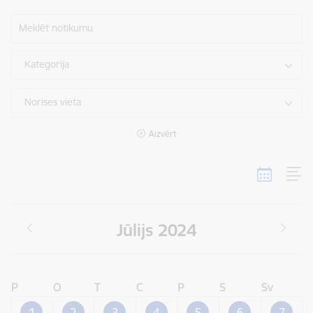
Meklēt notikumu
Kategorija
Norises vieta
Aizvērt
Jūlijs 2024
P
O
T
C
P
S
Sv
1
2
3
4
5
6
7