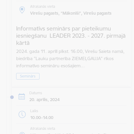
Atrašanās vieta
Virešu pagasts, “Mākonīši”, Virešu pagasts
Informatīvs seminārs par pieteikumu
iesniegšanu LEADER 2023. - 2027. pirmajā
kārtā
2024. gada 11. aprīlī plkst. 16.00, Virešu Saieta namā,
biedrība "Lauku partnerība ZIEMEĻGAUJA" rīkos
informatīvo semināru esošajiem…
Seminārs
Datums
20. aprīlis, 2024
Laiks
10.00–14.00
Atrašanās vieta