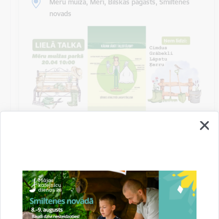
Mēru muiža, Mēri, Bilskas pagasts, Smiltenes
novads
Talka Mēru muižas parkā
Biedrība “Mēru muižas attīstībai” un Bilskas pagasta
pārvalde aicina uz kopīgu talkošanu Mēru muižas
parkā sestdien, 2024. gada 20…
Sanāksme