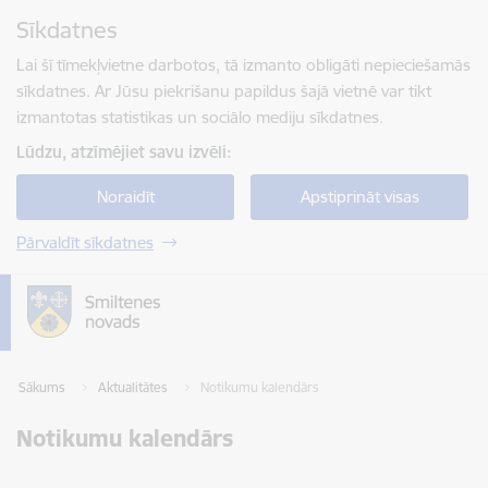
Pāriet uz lapas saturu
Sīkdatnes
Spied
lai meklētu
Enter
Lai šī tīmekļvietne darbotos, tā izmanto obligāti nepieciešamās
sīkdatnes. Ar Jūsu piekrišanu papildus šajā vietnē var tikt
izmantotas statistikas un sociālo mediju sīkdatnes.
Lūdzu, atzīmējiet savu izvēli:
Noraidīt
Apstiprināt visas
Pārvaldīt sīkdatnes
Sākums
Aktualitātes
Notikumu kalendārs
Notikumu kalendārs