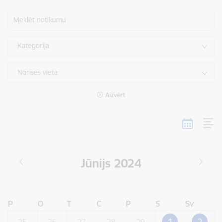
Meklēt notikumu
Kategorija
Norises vieta
Aizvērt
Jūnijs 2024
P
O
T
C
P
S
Sv
1
2
25
26
27
28
29