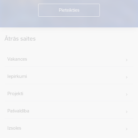
Kājene
Ātrās saites
Vakances
Iepirkumi
Projekti
Pašvaldība
Izsoles