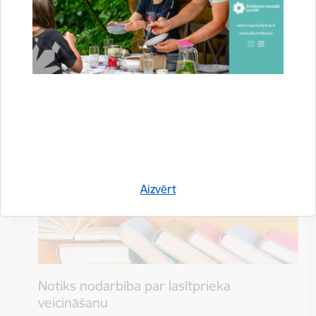
Datums
26. aprīlis, 2024
Laiks
11.30
Atrašanās vieta
Smiltenes novada bibliotēka, Gaujas iela 1
Aizvērt
Notiks nodarbība par lasītprieka
veicināšanu