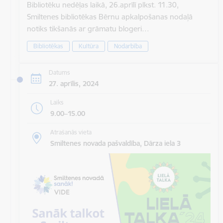
Bibliotēku nedēļas laikā, 26.aprīlī plkst. 11.30,
Smiltenes bibliotēkas Bērnu apkalpošanas nodaļā
notiks tikšanās ar grāmatu blogeri…
Bibliotēkas
Kultūra
Nodarbība
Datums
27. aprīlis, 2024
Laiks
9.00–15.00
Atrašanās vieta
Smiltenes novada pašvaldība, Dārza iela 3