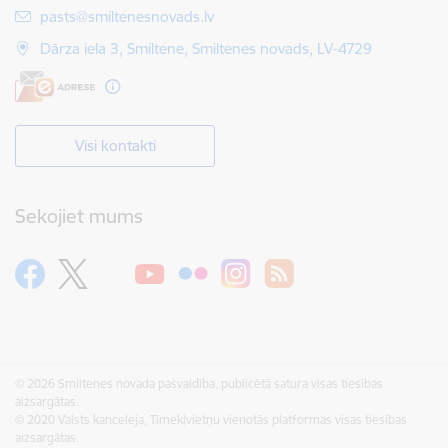
E-pasts:
pasts@smiltenesnovads.lv
Dārza iela 3, Smiltene, Smiltenes novads, LV-4729
Visi kontakti
Sekojiet mums
© 2026 Smiltenes novada pašvaldība, publicētā satura visas tiesības
aizsargātas.
© 2020 Valsts kanceleja, Tīmekļvietņu vienotās platformas visas tiesības
aizsargātas.