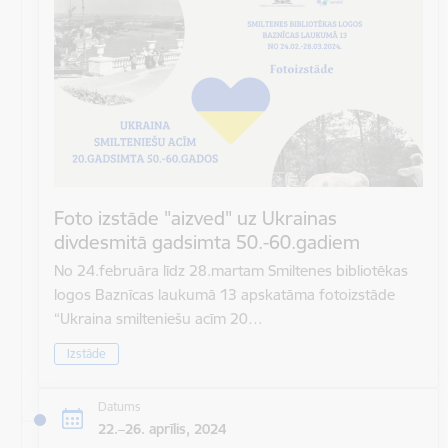
Foto izstāde "aizved" uz Ukrainas
divdesmitā gadsimta 50.-60.gadiem
No 24.februāra līdz 28.martam Smiltenes bibliotēkas
logos Baznīcas laukumā 13 apskatāma fotoizstāde
“Ukraina smilteniešu acīm 20…
Izstāde
Datums
22.–26. aprīlis, 2024