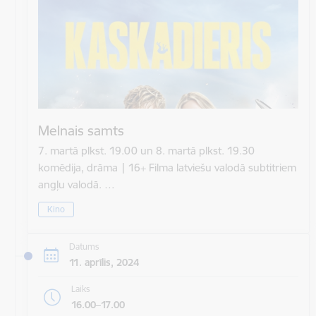
Melnais samts
7. martā plkst. 19.00 un 8. martā plkst. 19.30
komēdija, drāma | 16+ Filma latviešu valodā subtitriem
angļu valodā. …
Kino
Datums
11. aprīlis, 2024
Laiks
16.00–17.00