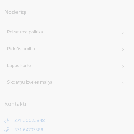
Noderīgi
Privātuma politika
Piekļūstamība
Lapas karte
Sīkdatņu izvēles maiņa
Kontakti
+371 20022348
+371 64707588