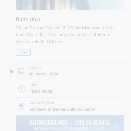
Baltā dūja
26. un 27. martā plkst. 19.00 piedzīvojumu drāma,
biogrāfija | 12+ Filma angļu valodā ar subtitriem
latviešu valodā. Džūlians…
Kino
Datums
28. marts, 2024
Laiks
19.30–21.00
Atrašanās vieta
Smiltene, Smiltenes kultūras centrs