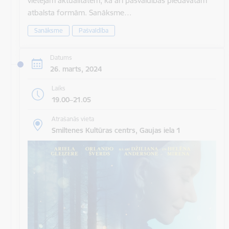
vietējām aktualitātēm, kā arī pašvaldības piedāvātām
atbalsta formām. Sanāksme…
Sanāksme
Pašvaldība
Datums
26. marts, 2024
Laiks
19.00–21.05
Atrašanās vieta
Smiltenes Kultūras centrs, Gaujas iela 1