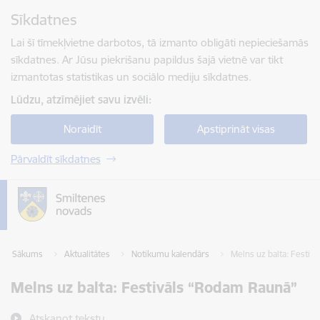
Pāriet uz lapas saturu
Sīkdatnes
Spied
lai meklētu
Enter
Lai šī tīmekļvietne darbotos, tā izmanto obligāti nepieciešamās
sīkdatnes. Ar Jūsu piekrišanu papildus šajā vietnē var tikt
izmantotas statistikas un sociālo mediju sīkdatnes.
Lūdzu, atzīmējiet savu izvēli:
Noraidīt
Apstiprināt visas
Pārvaldīt sīkdatnes
Sākums
Aktualitātes
Notikumu kalendārs
Melns uz balta: Festiv
Melns uz balta: Festivāls “Rodam Raunā”
Atskaņot tekstu