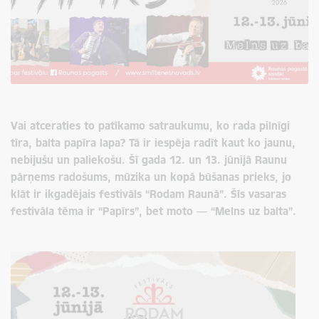
Vai atceraties to patīkamo satraukumu, ko rada pilnīgi
tīra, balta papīra lapa? Tā ir iespēja radīt kaut ko jaunu,
nebijušu un paliekošu. Šī gada 12. un 13. jūnijā Raunu
pārņems radošums, mūzika un kopā būšanas prieks, jo
klāt ir ikgadējais festivāls “Rodam Raunā”. Šīs vasaras
festivāla tēma ir “Papīrs”, bet moto — “Melns uz balta”.