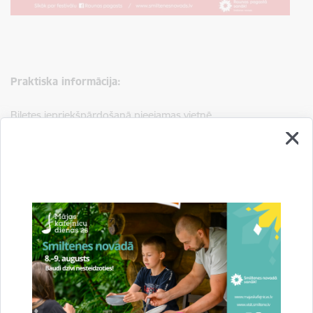
Praktiska informācija:
Biļetes iepriekšpārdošanā pieejamas vietnē
www.bilesuparadize.lv
, kā arī būs iespējams iegādāties uz
vietas pasākumu norises vietās stundu pirms koncertu
sākuma.
Sajūti Raunas īpašo šarmu, iedvesmojies un pavadi
neaizmirstamu nedēļas nogali kopā ar savējiem. Uz tikšanos
Raunā, lai kopā uzrakstītu šīs vasaras skaistāko stāstu —
melns uz balta!
Saistītas tēmas
Notikumi:
Kultūra