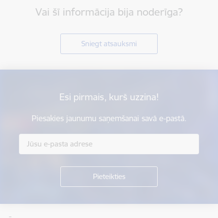
Vai šī informācija bija noderīga?
Sniegt atsauksmi
Esi pirmais, kurš uzzina!
Piesakies jaunumu saņemšanai savā e-pastā.
Kājene