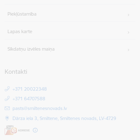
Piekļūstamība
Lapas karte
Sīkdatņu izvēles maiņa
Kontakti
+371 20022348
+371 64707588
E-pasts:
pasts@smiltenesnovads.lv
Dārza iela 3, Smiltene, Smiltenes novads, LV-4729