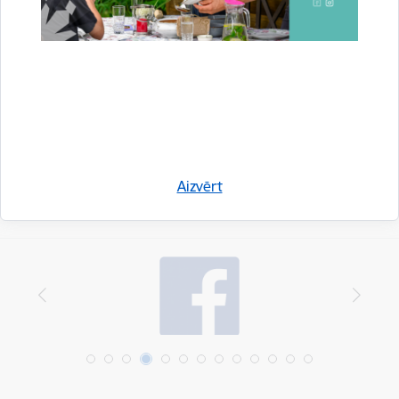
Drukāt lapu
Dalīties
Aizvērt