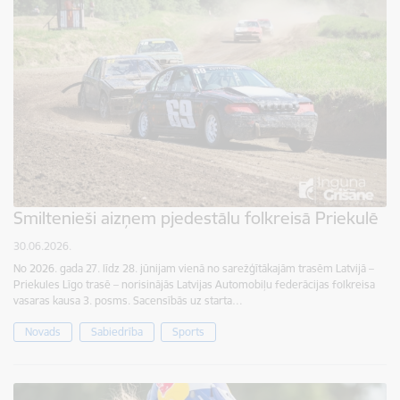
Smiltenieši aizņem pjedestālu folkreisā Priekulē
30.06.2026.
No 2026. gada 27. līdz 28. jūnijam vienā no sarežģītākajām trasēm Latvijā –
Priekules Līgo trasē – norisinājās Latvijas Automobiļu federācijas folkreisa
vasaras kausa 3. posms. Sacensībās uz starta…
Novads
Sabiedrība
Sports