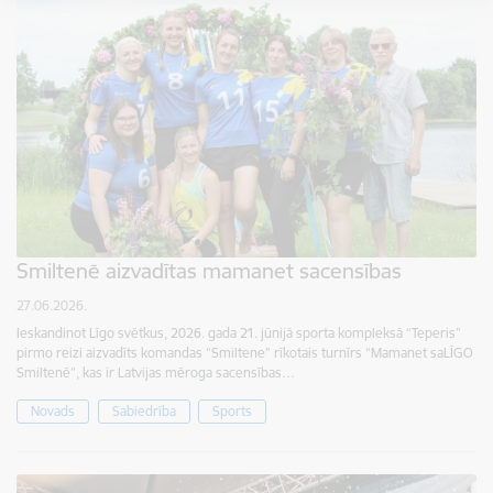
Smiltenē aizvadītas mamanet sacensības
27.06.2026.
Ieskandinot Līgo svētkus, 2026. gada 21. jūnijā sporta kompleksā “Teperis”
pirmo reizi aizvadīts komandas “Smiltene” rīkotais turnīrs “Mamanet saLĪGO
Smiltenē”, kas ir Latvijas mēroga sacensības…
Novads
Sabiedrība
Sports