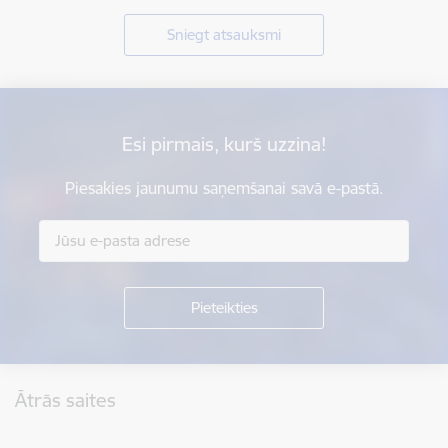
Sniegt atsauksmi
Esi pirmais, kurš uzzina!
Piesakies jaunumu saņemšanai savā e-pastā.
Kājene
Ātrās saites