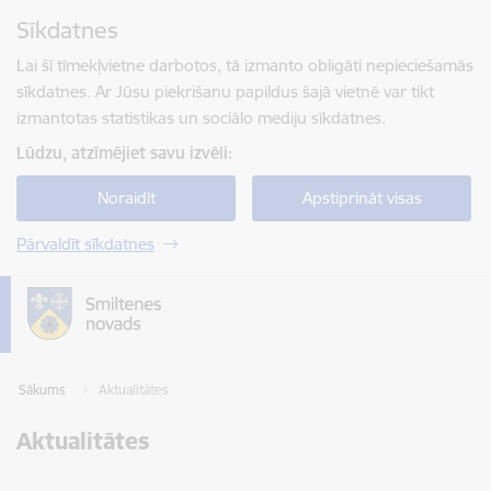
Pāriet uz lapas saturu
Sīkdatnes
Spied
lai meklētu
Enter
Lai šī tīmekļvietne darbotos, tā izmanto obligāti nepieciešamās
sīkdatnes. Ar Jūsu piekrišanu papildus šajā vietnē var tikt
izmantotas statistikas un sociālo mediju sīkdatnes.
Lūdzu, atzīmējiet savu izvēli:
Noraidīt
Apstiprināt visas
Pārvaldīt sīkdatnes
Sākums
Aktualitātes
Aktualitātes