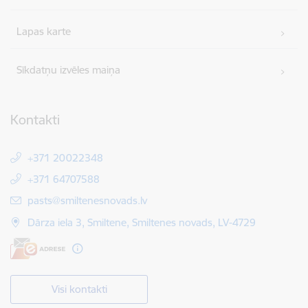
Lapas karte
Sīkdatņu izvēles maiņa
Kontakti
+371 20022348
+371 64707588
E-pasts:
pasts@smiltenesnovads.lv
Dārza iela 3, Smiltene, Smiltenes novads, LV-4729
Visi kontakti