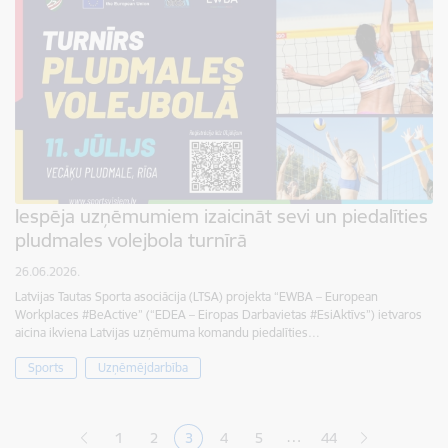
Iespēja uzņēmumiem izaicināt sevi un piedalīties
pludmales volejbola turnīrā
26.06.2026.
Latvijas Tautas Sporta asociācija (LTSA) projekta “EWBA – European
Workplaces #BeActive” (“EDEA – Eiropas Darbavietas #EsiAktīvs”) ietvaros
aicina ikviena Latvijas uzņēmuma komandu piedalīties…
Sports
Uzņēmējdarbība
Lapošana
…
1
2
3
4
5
44
Lapa
Lapa
Pašreizējā lapa
Lapa
Lapa