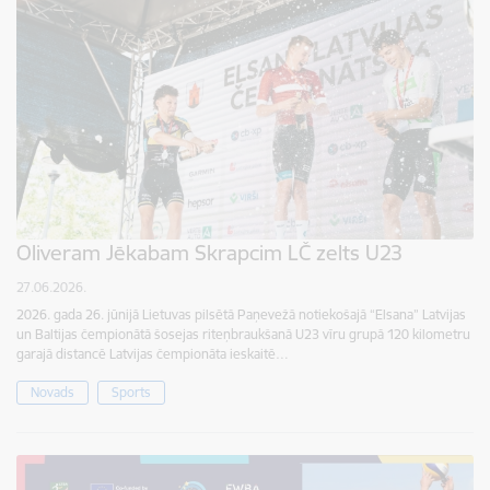
Oliveram Jēkabam Skrapcim LČ zelts U23
27.06.2026.
2026. gada 26. jūnijā Lietuvas pilsētā Paņevežā notiekošajā “Elsana” Latvijas
un Baltijas čempionātā šosejas riteņbraukšanā U23 vīru grupā 120 kilometru
garajā distancē Latvijas čempionāta ieskaitē…
Novads
Sports