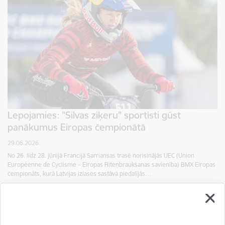
Lepojamies: "Silvas ziķeru" sportisti gūst
panākumus Eiropas čempionātā
29.06.2026.
No 26. līdz 28. jūnijā Francijā Sarriansas trasē norisinājās UEC (Union
Européenne de Cyclisme – Eiropas Riteņbraukšanas savienība) BMX Eiropas
čempionāts, kurā Latvijas izlases sastāvā piedalījās…
Novads
Sports