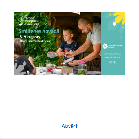
Jauna elpa Tepera kartingu trasei – uzlabojumi
paver ceļu augstāka līmeņa sacensībām
27.06.2026.
2026. gada jūnijā Smiltenes kartingu trase pēc pavasarī veiktajiem
infrastruktūras uzlabojumiem ir gatava uzņemt gan pieredzējušus
sportistus, gan iedzīvotājus, kā arī tuvākus un tālākus aktīvās…
Attīstība
Novads
Sports
Aizvērt