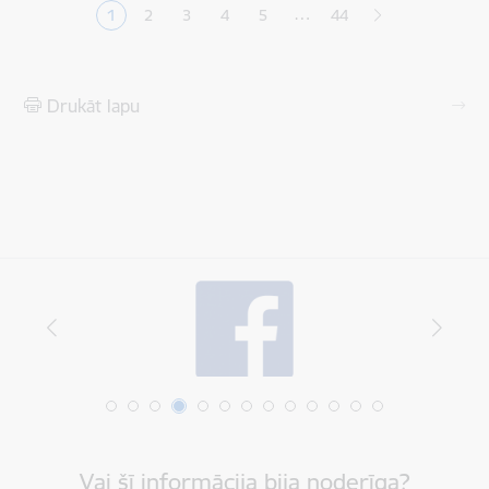
…
1
2
3
4
5
44
Pašreizējā lapa
Lapa
Lapa
Lapa
Lapa
Drukāt lapu
Vai šī informācija bija noderīga?