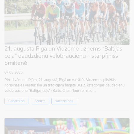
21. augustā Rīga un Vidzeme uzņems “Baltijas
ceļa” daudzdienu velobraucienu – starpfinišs
Smiltenē
07.08.2026.
Pēc divām nedēļām, 21. augustā, Rīgā un vairākās Vidzemes pilsētās
norisināsies vēsturiskā un tradīcijām bagātā UCI 2. kategorijas daudzdienu
velobrauciena “Baltijas ceļš” (Baltic Chain Tour) pirmie…
Sadarbība
Sports
sacensības