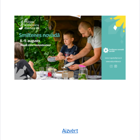
LVM MTB un Gravel maratona Smiltenes posmā
ļoti spēcīgs dalībnieku sastāvs
31.07.2026.
Svētdien, 2. augustā, Smiltenē norisināsies Latvijas valsts mežu MTB un
Gravel maratona sezonas piektais no sešiem posmiem. Kļuvis zināms, ka
dalībnieku rindas “Toyota” Gravel distancē kuplinās arī…
Sports
Aizvērt