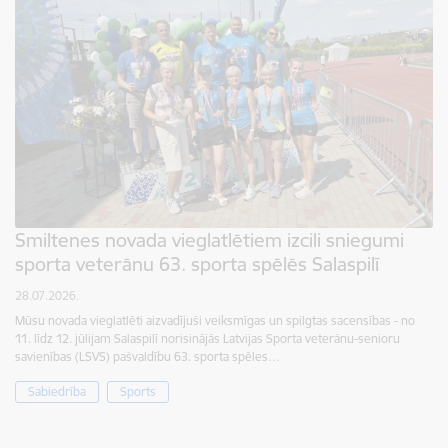
Smiltenes novada vieglatlētiem izcili sniegumi
sporta veterānu 63. sporta spēlēs Salaspilī
28.07.2026.
Mūsu novada vieglatlēti aizvadījuši veiksmīgas un spilgtas sacensības - no
11. līdz 12. jūlijam Salaspilī norisinājās Latvijas Sporta veterānu-senioru
savienības (LSVS) pašvaldību 63. sporta spēles…
Sabiedrība
Sports
Lapošana