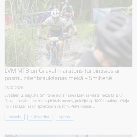
LVM MTB un Gravel maratons turpināsies ar
posmu riteņbraukšanas mekā – Smiltenē
28.07.2026.
Svētdien, 2. augustā, Smiltenē norisināsies Latvijas valsts mežu MTB un
Gravel maratona sezonas piektais posms, pulcējot ap 1000 brauktgribētāju
no visas Latvijas un apkārtējām valstīm. Pieteikšanās…
Novads
Sabiedrība
Sports