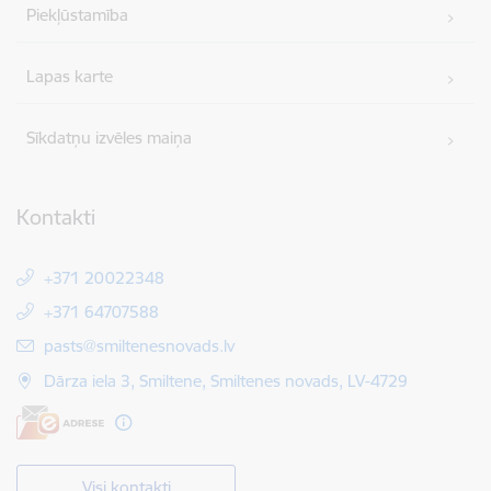
Piekļūstamība
Lapas karte
Sīkdatņu izvēles maiņa
Kontakti
+371 20022348
+371 64707588
E-pasts:
pasts@smiltenesnovads.lv
Dārza iela 3, Smiltene, Smiltenes novads, LV-4729
Visi kontakti