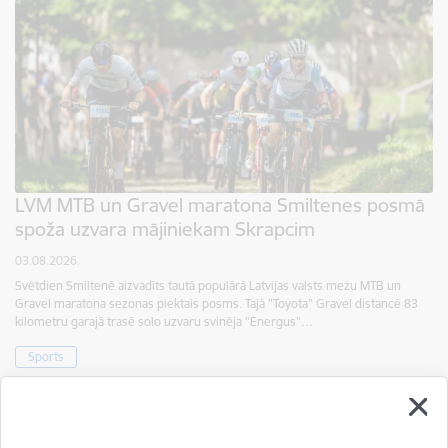
LVM MTB un Gravel maratona Smiltenes posmā
spoža uzvara mājiniekam Skrapcim
03.08.2026.
Svētdien Smiltenē aizvadīts tautā populārā Latvijas valsts mežu MTB un
Gravel maratona sezonas piektais posms. Tajā "Toyota" Gravel distancē 83
kilometru garajā trasē solo uzvaru svinēja "Energus"…
Sports