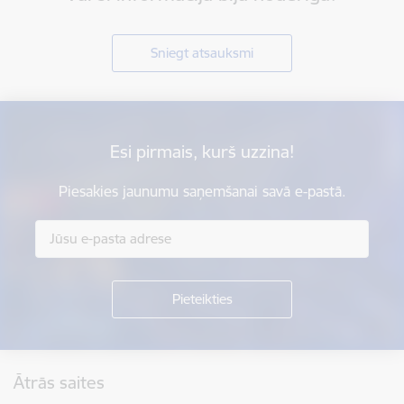
Sniegt atsauksmi
Esi pirmais, kurš uzzina!
Piesakies jaunumu saņemšanai savā e-pastā.
Kājene
Ātrās saites