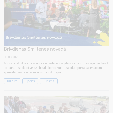
Brīvdienas Smiltenes novadā
06.08.2026.
Augusts rit pilnā sparā, un arī šī nedēļas nogale sola daudz iespēju piedzīvot
ko jaunu – satikt cilvēkus, baudīt koncertus, just līdzi sporta sacensībām,
apmeklēt teātra izrādes un izbaudīt mājas…
Kultūra
Sports
Tūrisms