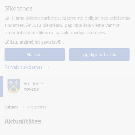
Pāriet uz lapas saturu
Sīkdatnes
Spied
lai meklētu
Enter
Lai šī tīmekļvietne darbotos, tā izmanto obligāti nepieciešamās
sīkdatnes. Ar Jūsu piekrišanu papildus šajā vietnē var tikt
izmantotas statistikas un sociālo mediju sīkdatnes.
Lūdzu, atzīmējiet savu izvēli:
Noraidīt
Apstiprināt visas
Pārvaldīt sīkdatnes
Sākums
Aktualitātes
Aktualitātes