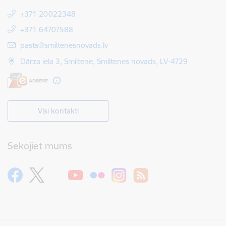
+371 20022348
+371 64707588
E-pasts:
pasts@smiltenesnovads.lv
Dārza iela 3, Smiltene, Smiltenes novads, LV-4729
Visi kontakti
Sekojiet mums