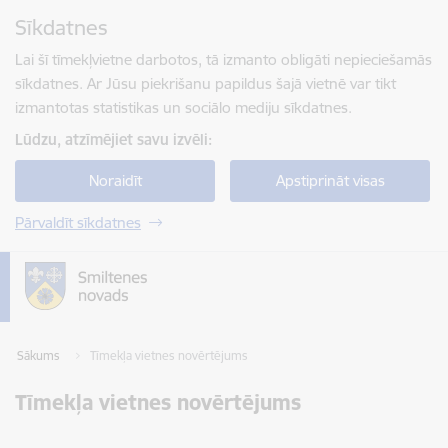
Pāriet uz lapas saturu
Sīkdatnes
Spied
lai meklētu
Enter
Lai šī tīmekļvietne darbotos, tā izmanto obligāti nepieciešamās
sīkdatnes. Ar Jūsu piekrišanu papildus šajā vietnē var tikt
izmantotas statistikas un sociālo mediju sīkdatnes.
Lūdzu, atzīmējiet savu izvēli:
Noraidīt
Apstiprināt visas
Pārvaldīt sīkdatnes
Sākums
Tīmekļa vietnes novērtējums
Tīmekļa vietnes novērtējums