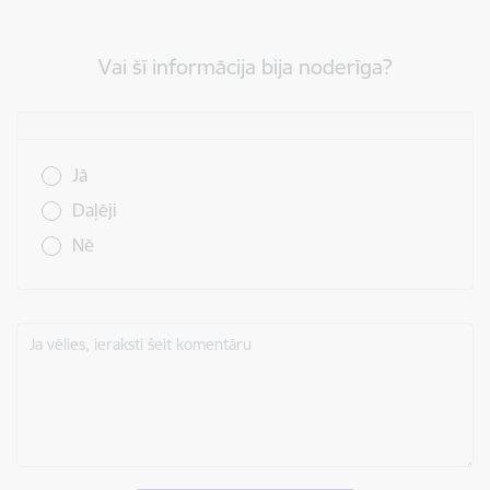
Vai šī informācija bija noderīga?
Vai šī informācija bija noderīga?
Jā
Daļēji
Nē
Ja vēlies, ieraksti šeit komentāru