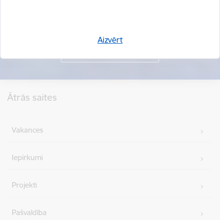
Aizvērt
Kājene
Ātrās saites
Vakances
Iepirkumi
Projekti
Pašvaldība