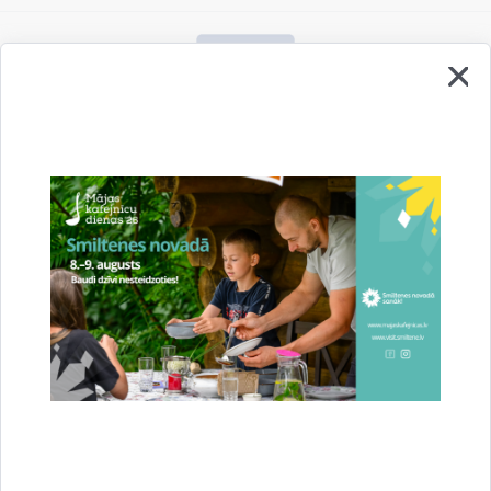
Vai šī informācija bija noderīga?
Sniegt atsauksmi
Esi pirmais, kurš uzzina!
Piesakies jaunumu saņemšanai savā e-pastā.